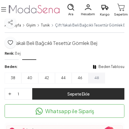
Ara
Hesabım
Kargo
Sepetim
Paylaş
Ana Sayfa
Giyim
Tunik
Çift Yakalı Beli Bağcıklı Tesettür Gömlek Bej
Çift Yakalı Beli Bağcıklı Tesettür Gömlek Bej
Favoriye Ekle
Renk:
Bej
Beden:
Beden Tablosu
38
40
42
44
46
48
Sepete Ekle
Whatsapp ile Sipariş