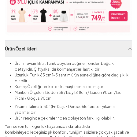
Ürün Özellikleri
Ürün mevsimliktir. Tunik boydan düğmeli, önden bağcık
detaylıdır. Çift yakalıdır kol manşetleri lastiklidir.
Uzunluk: Tunik 85 cm 1-3 santim ürün esnekliğine göre değişiklik
olabilir
Kumaş Özelliği:Terikoton
kumaştan imal edilmiştir.
Manken Ölçüleri: Beden 38 / Boy 1.68cm / Basen 90cm / Bel
77cm / Göğüs 90cm
Yıkama Talimatı: 30° (En Düşük Derece) ile tersten yıkama
yapılmalıdır.
Ürün renginde çekimlerinden dolayı ton farklılığı olabilir.
Yeni sezon tunik günlük hayatınızda da rahatlıkla
kombinleyebileceğiniz şık konforlu tuniğimiz sizlere çok yakışacak ve