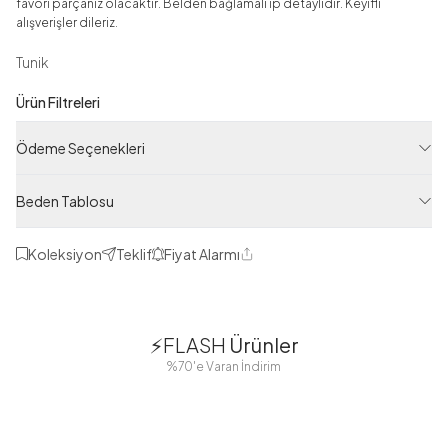
favori parçanız olacaktır. Belden bağlamalı ip detaylıdır. Keyifli
alışverişler dileriz.
Tunik
Ürün Filtreleri
Tedarikçi Ürün Kodu
Ödeme Seçenekleri
ASM73228-R06
Ürün Kodu
Beden Tablosu
125M01573228R06
Koleksiyon
Teklif
Fiyat Alarmı
Paylaş
1
1
⚡FLASH
Ürünler
38
42
38
40
%70'e Varan İndirim
44
46
48
2 Yorum
Boydan
Düğmeli Salaş
Fisto Detaylı
Düğmeli Kolu
Aerobin