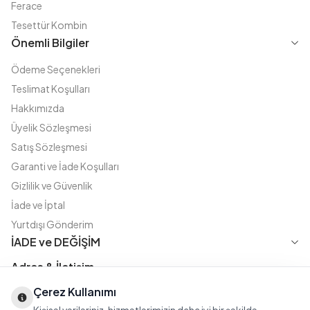
Ferace
Tesettür Kombin
Önemli Bilgiler
Ödeme Seçenekleri
Teslimat Koşulları
Hakkımızda
Üyelik Sözleşmesi
Satış Sözleşmesi
Garanti ve İade Koşulları
Gizlilik ve Güvenlik
İade ve İptal
Yurtdışı Gönderim
İADE ve DEĞİŞİM
Adres & İletişim
Çerez Kullanımı
Instagram
TikTok
X
WhatsApp
Fatih Cd. Akasya sok no:11 D.5 Merter - Güngören / İSTANBUL