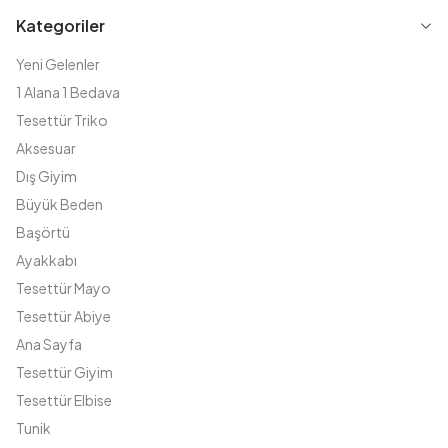
Kategoriler
Yeni Gelenler
1 Alana 1 Bedava
Tesettür Triko
Aksesuar
Dış Giyim
Büyük Beden
Başörtü
Ayakkabı
Tesettür Mayo
Tesettür Abiye
Ana Sayfa
Tesettür Giyim
Tesettür Elbise
Tunik