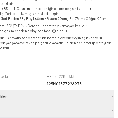
stiklidir.
ik 85 cm 1-3 santim ürün esnekliğine göre değişiklik olabilir
iği:Terikoton
kumaştan imal edilmiştir.
üleri: Beden 38 / Boy 1.68cm / Basen 90cm / Bel 77cm / Göğüs 90cm
atı: 30° (En Düşük Derece) ile tersten yıkama yapılmalıdır.
e çekimlerinden dolayı ton farklılığı olabilir.
günlük hayatınızda da rahatlıkla kombinleyebileceğiniz şık konforlu
 çok yakışacak ve favori parçanız olacaktır. Belden bağlamalı ip detaylıdır.
 dileriz.
 Kodu
ASM73228-R33
125M01573228R33
leri