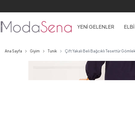
YENİ GELENLER
ELB
Ana Sayfa
Giyim
Tunik
Çift Yakalı Beli Bağcıklı Tesettür Gömlek