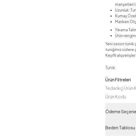
manşetleri la
Uzunluk: Tun
Kumaş Özell
Manken Ölç
Yıkama Talim
Ürün rengind
Yeni sezon tunik 
tuniğimiz sizlere
Keyifli alışverişler
Tunik
Ürün Filtreleri
Tedarikçi Ürün
Ürün Kodu
Ödeme Seçenek
Beden Tablosu