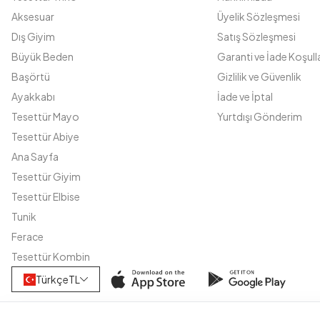
Aksesuar
Üyelik Sözleşmesi
Dış Giyim
Satış Sözleşmesi
Büyük Beden
Garanti ve İade Koşulla
Başörtü
Gizlilik ve Güvenlik
Ayakkabı
İade ve İptal
Tesettür Mayo
Yurtdışı Gönderim
Tesettür Abiye
Ana Sayfa
Tesettür Giyim
Tesettür Elbise
Tunik
Ferace
Tesettür Kombin
Türkçe
TL