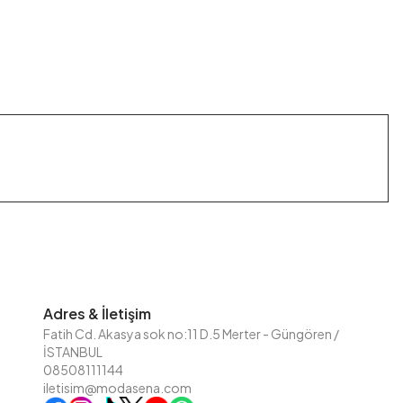
Adres & İletişim
Fatih Cd. Akasya sok no:11 D.5 Merter - Güngören /
İSTANBUL
08508111144
iletisim@modasena.com