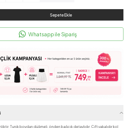
Sepete Ekle
Whatsapp ile Sipariş
i
liktir. Tunik boydan düğmeli, önden bağcık detaylıdır. Çift yakalıdır kol