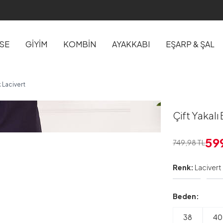
İSE
GİYİM
KOMBİN
AYAKKABI
EŞARP & ŞAL
 Lacivert
Çift Yakalı
59
749,98
TL
Renk:
Lacivert
Beden:
38
40