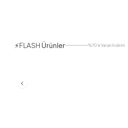
1
⚡FLASH
Ürünler
%70'e Varan İndirim
38
42
44
Boydan Düğmeli Kolu Lastikli
Düğmeli Salaş A
Elbise İndigo
Bej
ASM55618-R24
MD21332-R06
553,30
TL
399,98
TL
749,98
TL
499