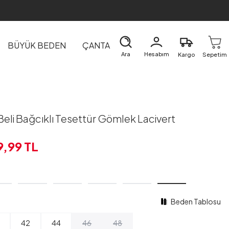
BÜYÜK BEDEN
ÇANTA
DIŞ GİYİM
EV&TEKSTİL
Ara
Hesabım
Kargo
Sepetim
 Beli Bağcıklı Tesettür Gömlek Lacivert
9,99
TL
Beden Tablosu
42
44
46
48