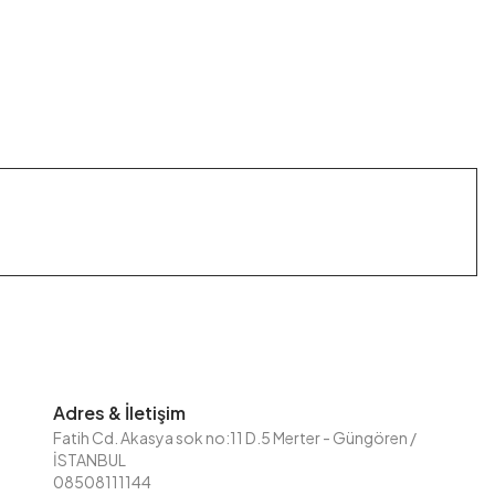
Adres & İletişim
Fatih Cd. Akasya sok no:11 D.5 Merter - Güngören /
İSTANBUL
08508111144