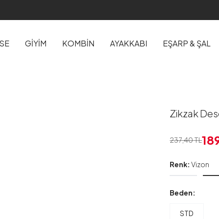
İSE
GİYİM
KOMBİN
AYAKKABI
EŞARP & ŞAL
Zikzak Desen
18
237,40
TL
Renk:
Vizon
Beden:
STD