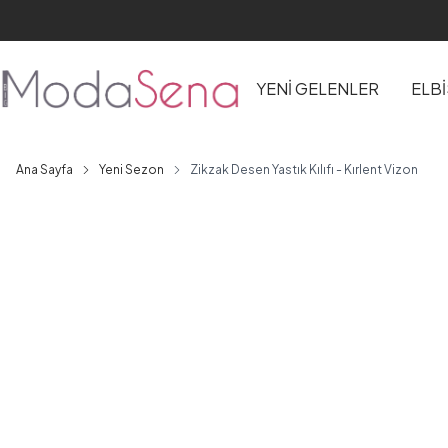
YENİ GELENLER
ELB
Ana Sayfa
Yeni Sezon
Zikzak Desen Yastık Kılıfı - Kırlent Vizon