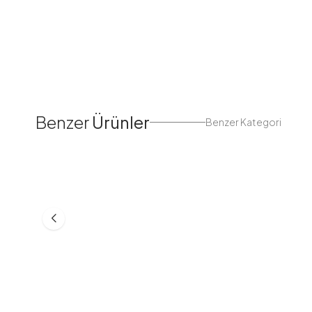
Benzer
Ürünler
Benzer Kategori
Fırfır Biyeli Tek Kişilik Pike
Fırfır Biyeli Çift Kişilik Pi
Takımı Beyaz
Takımı Beyaz
UÇK14333-R07
UÇK20444-R07
1.424,98
TL
1.249,98
TL
999,99
TL
1.139,99
TL