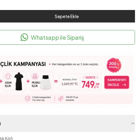
Sepete Ekle
Whatsapp ile Sipariş
i
k Kılıfı