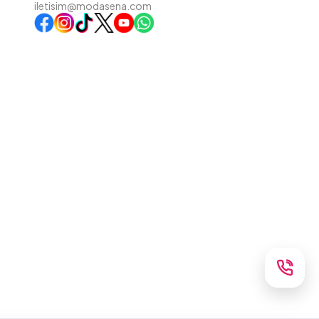
iletisim@modasena.com
Instagram
TikTok
X
WhatsApp