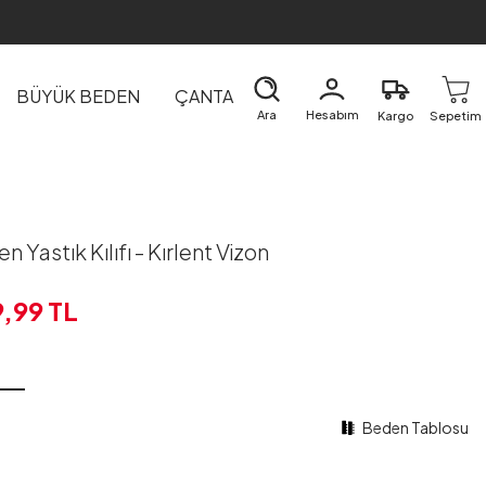
BÜYÜK BEDEN
ÇANTA
DIŞ GİYİM
EV&TEKSTİL
Ara
Hesabım
Kargo
Sepetim
 Yastık Kılıfı - Kırlent Vizon
9,99
TL
Beden Tablosu