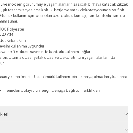
 ve modern görünümüyle yaşam alanlarınıza sıcak bir hava katacak
Zikzak
ı , şık tasarımı sayesinde koltuk, berjer ve yatak dekorasyonunda zarif bir
 Günlük kullanım için ideal olan özel dokulu kumaşı, hem konforlu hem de
anım sunar.
%100 Polyester
 x 48 CM
det Kırlent Kılıfı
 mevsim kullanıma uygundur
k welsoft dokusu sayesinde konforlu kullanım sağlar.
 Salon, oturma odası, yatak odası ve dekoratif tüm yaşam alanlarında
ur.
as yıkama önerilir. Uzun ömürlü kullanım için sıkma yapılmadan yıkanması
mlerinden dolayı ürün renginde ışığa bağlı ton farklılıkları
.
leri
 Kodu
HBY14000-R64