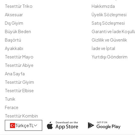
Tesettür Triko
Hakkımızda
Aksesuar
Üyelik Sözleşmesi
Dış Giyim
Satış Sözleşmesi
Büyük Beden
Garanti ve İade Koşulla
Başörtü
Gizlilik ve Güvenlik
Ayakkabı
İade ve İptal
Tesettür Mayo
Yurtdışı Gönderim
Tesettür Abiye
Ana Sayfa
Tesettür Giyim
Tesettür Elbise
Tunik
Ferace
Tesettür Kombin
Türkçe
TL