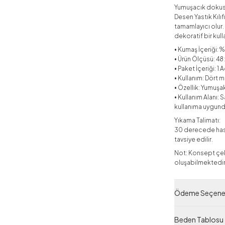
Yumuşacık dokusu
Desen Yastık Kılıf
tamamlayıcı olur.
dekoratif bir kull
• Kumaş İçeriği: 
• Ürün Ölçüsü: 48
• Paket İçeriği: 1 A
• Kullanım: Dört
• Özellik: Yumuşa
• Kullanım Alanı:
kullanıma uygund
Yıkama Talimatı:
30 derecede hass
tavsiye edilir.
Not: Konsept çeki
oluşabilmektedir
Yeni Sezon
Ödeme Seçenek
Ürün Filtreleri
Tedarikçi Ürün
Beden Tablosu