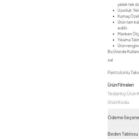
yelek tek dü
Uzunluk: Y
Kumaş Özell
Ürün tam ka
edilir.
Manken Ölç
Yıkama Talim
Ürün rengind
Bu Üründe Kullanı
sal
Pantolonlu Tak
Ürün Filtreleri
Tedarikçi Ürün
Ürün Kodu
Ödeme Seçenek
Beden Tablosu