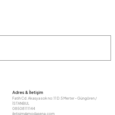
Adres & İletişim
Fatih Cd. Akasya sok no:11 D.5 Merter - Güngören /
İSTANBUL
08508111144
iletisim@modasena.com