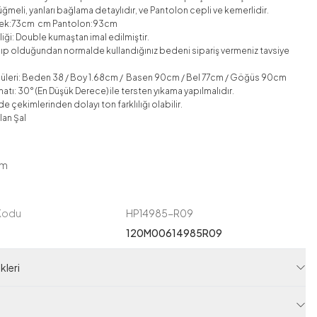
ğmeli, yanları bağlama detaylıdır, ve Pantolon cepli ve kemerlidir.
elek:73cm cm Pantolon:93cm
iği: Double kumaştan imal edilmiştir.
lıp olduğundan normalde kullandığınız bedeni sipariş vermeniz tavsiye
üleri: Beden 38 / Boy 1.68cm / Basen 90cm / Bel 77cm / Göğüs 90cm
atı: 30° (En Düşük Derece) ile tersten yıkama yapılmalıdır.
e çekimlerinden dolayı ton farklılığı olabilir.
lan Şal
ım
 Kodu
HP14985-R09
120M00614985R09
leri