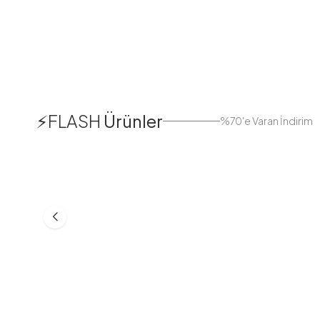
1
⚡FLASH
Ürünler
%70'e Varan İndirim
38
42
44
Boydan Düğmeli Kolu Lastikli
Düğmeli Salaş A
Elbise İndigo
Bej
ASM55618-R24
MD21332-R06
553,30
TL
399,98
TL
749,98
TL
499