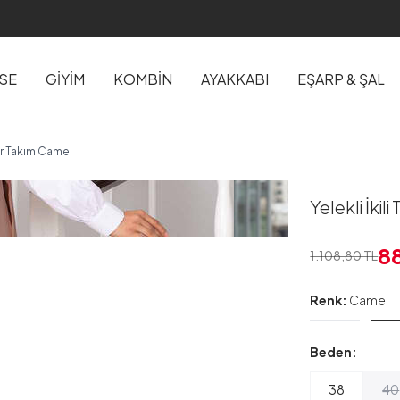
İSE
GİYİM
KOMBİN
AYAKKABI
EŞARP & ŞAL
tür Takım Camel
Yelekli İki
8
1.108,80
TL
Renk:
Camel
Beden:
38
40