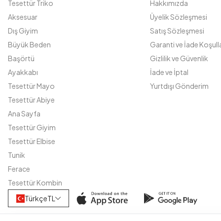
Tesettür Triko
Hakkımızda
Aksesuar
Üyelik Sözleşmesi
Dış Giyim
Satış Sözleşmesi
Büyük Beden
Garanti ve İade Koşulla
Başörtü
Gizlilik ve Güvenlik
Ayakkabı
İade ve İptal
Tesettür Mayo
Yurtdışı Gönderim
Tesettür Abiye
Ana Sayfa
Tesettür Giyim
Tesettür Elbise
Tunik
Ferace
Tesettür Kombin
Türkçe
TL