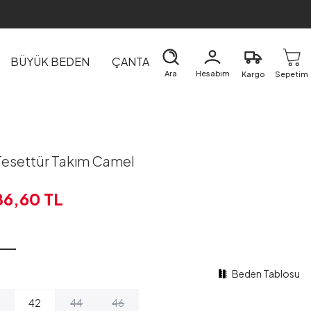
BÜYÜK BEDEN
ÇANTA
DIŞ GİYİM
EV&TEKSTİL
Ara
Hesabım
Kargo
Sepetim
li Tesettür Takım Camel
86,60
TL
Beden Tablosu
42
44
46