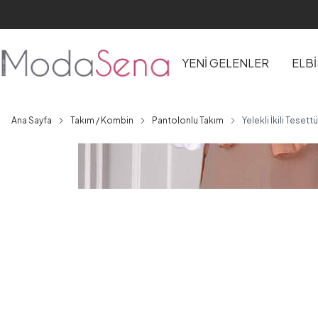
YENİ GELENLER
ELB
Ana Sayfa
Takım / Kombin
Pantolonlu Takım
Yelekli İkili Teset