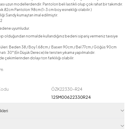
ası uzun modellerdendir. Pantolon beli lastikli olup çok rahat bir takımdır.
nik 82cm Pantolon:98cm (
1-3 cm boy esnekliği olabilir.)
iği:Sandy kumaştan imal edilmiştir.
42
edene uyumludur.
lıp olduğundan normalde kullandığınız bedeni sipariş vermeniz tavsiye
üleri: Beden 38 / Boy 1.68cm / Basen 90cm / Bel 77cm / Göğüs 90cm
atı: 30° (En Düşük Derece) ile tersten yıkama yapılmalıdır.
e çekimlerinden dolayı ton farklılığı olabilir.
ım
 Kodu
ÖZK22330-R24
125M00622330R24
leri