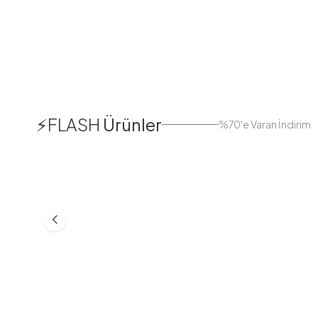
1
⚡FLASH
Ürünler
%70'e Varan İndirim
38
42
44
Boydan Düğmeli Kolu Lastikli
Düğmeli Salaş A
Elbise İndigo
Bej
ASM55618-R24
MD21332-R06
553,30
TL
399,98
TL
749,98
TL
499