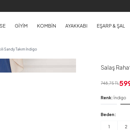
İSE
GİYİM
KOMBİN
AYAKKABI
EŞARP & ŞAL
kili Sandy Takım İndigo
Salaş Rahat
59
748,75
TL
Renk:
İndigo
Beden:
1
2