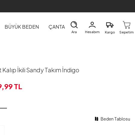
BÜYÜK BEDEN
ÇANTA
DIŞ GİYİM
EV&TEKSTİL
Ara
Hesabım
Kargo
Sepetim
 Kalıp İkili Sandy Takım İndigo
9,99
TL
Beden Tablosu