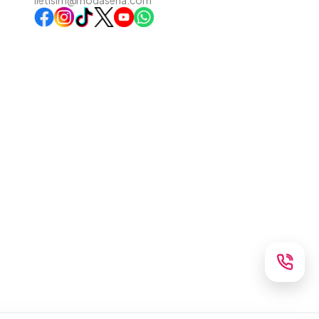
iletisim@modasena.com
Instagram
TikTok
X
WhatsApp