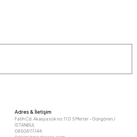
Adres & İletişim
Fatih Cd. Akasya sok no:11 D.5 Merter - Güngören /
İSTANBUL
08508111144