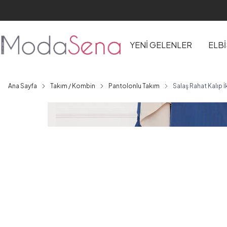
YENİ GELENLER
ELB
Ana Sayfa
Takım / Kombin
Pantolonlu Takım
Salaş Rahat Kalıp İ