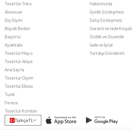
Tesettür Triko
Hakkımızda
Aksesuar
Üyelik Sözleşmesi
Dış Giyim
Satış Sözleşmesi
Büyük Beden
Garanti ve İade Koşulla
Başörtü
Gizlilik ve Güvenlik
Ayakkabı
İade ve İptal
Tesettür Mayo
Yurtdışı Gönderim
Tesettür Abiye
Ana Sayfa
Tesettür Giyim
Tesettür Elbise
Tunik
Ferace
Tesettür Kombin
Türkçe
TL