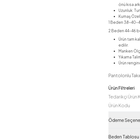
önü kısa ark
Uzunluk: Tu
Kumaş Özell
1 Beden 38-40-
2 Beden 44-46 b
Ürün tam ka
edilir.
Manken Ölç
Yıkama Talim
Ürün rengind
Pantolonlu Tak
Ürün Filtreleri
Tedarikçi Ürün
Ürün Kodu
Ödeme Seçenek
Beden Tablosu