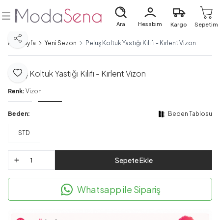
Ara
Hesabım
Kargo
Sepetim
Paylaş
Ana Sayfa
Yeni Sezon
Peluş Koltuk Yastığı Kılıfı - Kırlent Vizon
Peluş Koltuk Yastığı Kılıfı - Kırlent Vizon
Favoriye Ekle
Renk:
Vizon
Beden:
Beden Tablosu
STD
Sepete Ekle
Whatsapp ile Sipariş