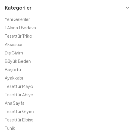
Kategoriler
Yeni Gelenler
1 Alana 1 Bedava
Tesettür Triko
Aksesuar
Dış Giyim
Büyük Beden
Başörtü
Ayakkabı
Tesettür Mayo
Tesettür Abiye
Ana Sayfa
Tesettür Giyim
Tesettür Elbise
Tunik