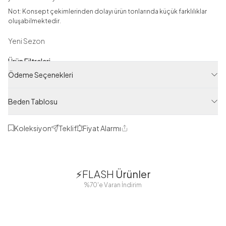
Not: Konsept çekimlerinden dolayı ürün tonlarında küçük farklılıklar
oluşabilmektedir.
Yeni Sezon
Ürün Filtreleri
Ödeme Seçenekleri
Tedarikçi Ürün Kodu
HBY11302-R64
Beden Tablosu
Ürün Kodu
125M4111302R64
Koleksiyon
Teklif
Fiyat Alarmı
Paylaş
1
1
⚡FLASH
Ürünler
38
42
38
40
%70'e Varan İndirim
44
46
48
2 Yorum
Boydan
Düğmeli Salaş
Fisto Detaylı
Düğmeli Kolu
Aerobin