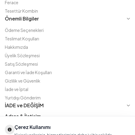
Ferace
Tesettür Kombin
Önemli Bilgiler
Ödeme Seçenekleri
Teslimat Koşulları
Hakkımızda
Üyelik Sözleşmesi
Satış Sözleşmesi
Garanti ve İade Koşulları
Gizlilik ve Güvenlik
İade ve İptal
Yurtdışı Gönderim
İADE ve DEĞİŞİM
Adres & İletişim
Çerez Kullanımı
Instagram
TikTok
X
WhatsApp
Fatih Cd. Akasya sok no:11 D.5 Merter - Güngören / İSTANBUL