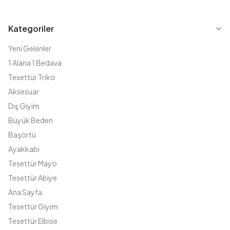
Kategoriler
Yeni Gelenler
1 Alana 1 Bedava
Tesettür Triko
Aksesuar
Dış Giyim
Büyük Beden
Başörtü
Ayakkabı
Tesettür Mayo
Tesettür Abiye
Ana Sayfa
Tesettür Giyim
Tesettür Elbise