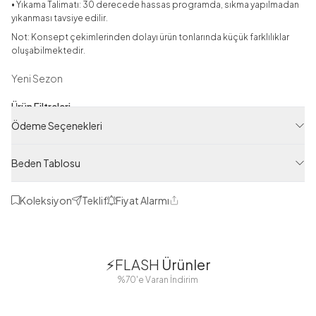
• Yıkama Talimatı: 30 derecede hassas programda, sıkma yapılmadan
yıkanması tavsiye edilir.
Not: Konsept çekimlerinden dolayı ürün tonlarında küçük farklılıklar
oluşabilmektedir.
Yeni Sezon
Ürün Filtreleri
Ödeme Seçenekleri
Tedarikçi Ürün Kodu
HBY11302-R14
Beden Tablosu
Ürün Kodu
125M4111302R14
Koleksiyon
Teklif
Fiyat Alarmı
Paylaş
1
1
⚡FLASH
Ürünler
38
42
38
40
%70'e Varan İndirim
44
46
48