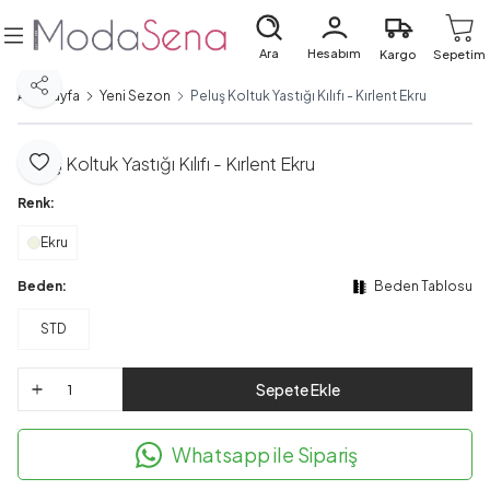
Ara
Hesabım
Kargo
Sepetim
Paylaş
Ana Sayfa
Yeni Sezon
Peluş Koltuk Yastığı Kılıfı - Kırlent Ekru
Peluş Koltuk Yastığı Kılıfı - Kırlent Ekru
Favoriye Ekle
Renk:
Ekru
Beden:
Beden Tablosu
STD
Sepete Ekle
Whatsapp ile Sipariş