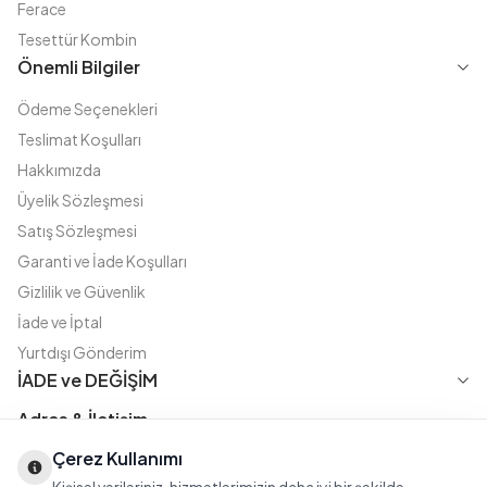
Ferace
Tesettür Kombin
Önemli Bilgiler
Ödeme Seçenekleri
Teslimat Koşulları
Hakkımızda
Üyelik Sözleşmesi
Satış Sözleşmesi
Garanti ve İade Koşulları
Gizlilik ve Güvenlik
İade ve İptal
Yurtdışı Gönderim
İADE ve DEĞİŞİM
Adres & İletişim
Çerez Kullanımı
Instagram
TikTok
X
WhatsApp
Fatih Cd. Akasya sok no:11 D.5 Merter - Güngören / İSTANBUL