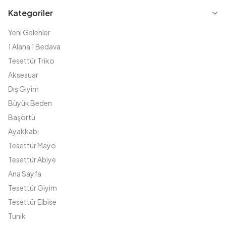
Kategoriler
Yeni Gelenler
1 Alana 1 Bedava
Tesettür Triko
Aksesuar
Dış Giyim
Büyük Beden
Başörtü
Ayakkabı
Tesettür Mayo
Tesettür Abiye
Ana Sayfa
Tesettür Giyim
Tesettür Elbise
Tunik