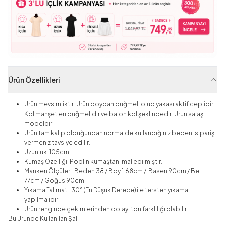
Ürün Özellikleri
Ürün mevsimliktir. Ürün boydan düğmeli olup yakası aktif ceplidir.
Kol manşetleri düğmelidir ve balon kol şeklindedir. Ürün salaş
modeldir.
Ürün tam kalıp olduğundan normalde kullandığınız bedeni sipariş
vermeniz tavsiye edilir.
Uzunluk: 105cm
Kumaş Özelliği: Poplin
kumaştan imal edilmiştir.
Manken Ölçüleri: Beden 38 / Boy 1.68cm / Basen 90cm / Bel
77cm / Göğüs 90cm
Yıkama Talimatı: 30° (En Düşük Derece) ile tersten yıkama
yapılmalıdır.
Ürün renginde çekimlerinden dolayı ton farklılığı olabilir.
Bu Üründe Kullanılan Şal