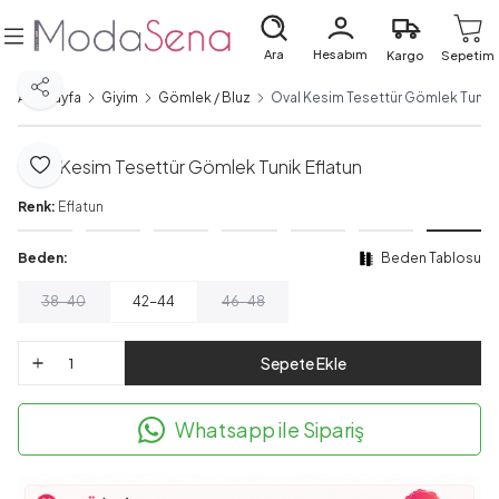
Ara
Hesabım
Kargo
Sepetim
Paylaş
Ana Sayfa
Giyim
Gömlek / Bluz
Oval Kesim Tesettür Gömlek Tunik 
Oval Kesim Tesettür Gömlek Tunik Eflatun
Favoriye Ekle
Renk:
Eflatun
Beden:
Beden Tablosu
38-40
42-44
46-48
Sepete Ekle
Whatsapp ile Sipariş