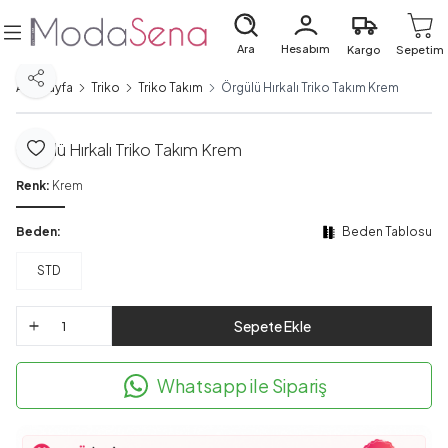
Ara
Hesabım
Kargo
Sepetim
Paylaş
Ana Sayfa
Triko
Triko Takım
Örgülü Hırkalı Triko Takım Krem
Örgülü Hırkalı Triko Takım Krem
Favoriye Ekle
Renk:
Krem
Beden:
Beden Tablosu
STD
Sepete Ekle
Whatsapp ile Sipariş