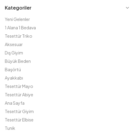
Kategoriler
Yeni Gelenler
1 Alana 1 Bedava
Tesettür Triko
Aksesuar
Dış Giyim
Büyük Beden
Başörtü
Ayakkabı
Tesettür Mayo
Tesettür Abiye
Ana Sayfa
Tesettür Giyim
Tesettür Elbise
Tunik