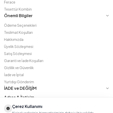
Ferace
Tesettür Kombin
Önemli Bilgiler
Ödeme Seçenekleri
Teslimat Koşulları
Hakkımızda
Üyelik Sözleşmesi
Satış Sözleşmesi
Garanti ve İade Koşulları
Gizlilik ve Güvenlik
İade ve İptal
Yurtdışı Gönderim
İADE ve DEĞİŞİM
Adres & İletişim
Çerez Kullanımı
Instagram
TikTok
X
WhatsApp
Fatih Cd. Akasya sok no:11 D.5 Merter - Güngören / İSTANBUL