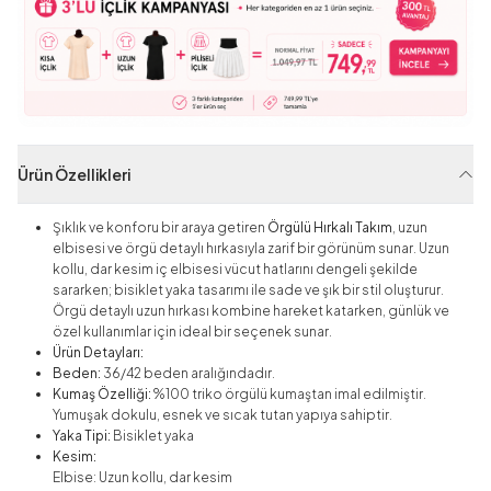
Ürün Özellikleri
Şıklık ve konforu bir araya getiren
Örgülü Hırkalı Takım
, uzun
elbisesi ve örgü detaylı hırkasıyla zarif bir görünüm sunar. Uzun
kollu, dar kesim iç elbisesi vücut hatlarını dengeli şekilde
sararken; bisiklet yaka tasarımı ile sade ve şık bir stil oluşturur.
Örgü detaylı uzun hırkası kombine hareket katarken, günlük ve
özel kullanımlar için ideal bir seçenek sunar.
Ürün Detayları:
Beden:
36/42 beden aralığındadır.
Kumaş Özelliği:
%100 triko örgülü kumaştan imal edilmiştir.
Yumuşak dokulu, esnek ve sıcak tutan yapıya sahiptir.
Yaka Tipi:
Bisiklet yaka
Kesim:
Elbise: Uzun kollu, dar kesim