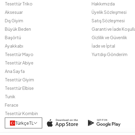
Tesettür Triko
Hakkımızda
Aksesuar
Üyelik Sözleşmesi
Dış Giyim
Satış Sözleşmesi
Büyük Beden
Garanti ve İade Koşulla
Başörtü
Gizlilik ve Güvenlik
Ayakkabı
İade ve İptal
Tesettür Mayo
Yurtdışı Gönderim
Tesettür Abiye
Ana Sayfa
Tesettür Giyim
Tesettür Elbise
Tunik
Ferace
Tesettür Kombin
Türkçe
TL