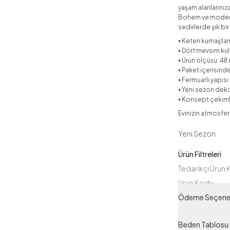
yaşam alanlarınıza
Bohem ve modern 
sedirlerde şık bi
• Keten kumaştan 
• Dört mevsim ku
• Ürün ölçüsü: 48
• Paket içerisinde
• Fermuarlı yapıs
• Yeni sezon deko
• Konsept çekimle
Evinizin atmosfer
Yeni Sezon
Ürün Filtreleri
Tedarikçi Ürün
Ürün Kodu
Ödeme Seçenek
Beden Tablosu