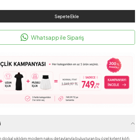
Sepete Ekle
Whatsapp ile Sipariş
i
oğal şıklığını modern nakış detaylarıyla buluşturan bu özel kırlent kılıfı,