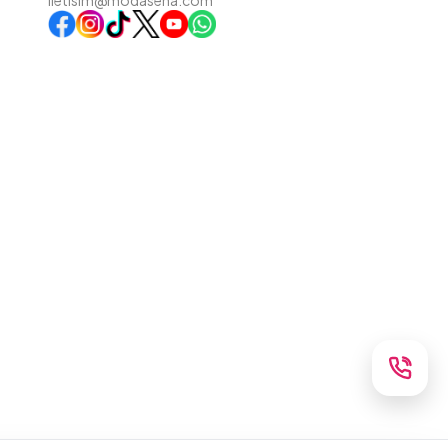
iletisim@modasena.com
Instagram
TikTok
X
WhatsApp