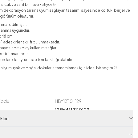
 sıcak ve zarif bir hava katıyor ✨
dekorasyon tarzına uyum sağlayan tasarımı sayesinde koltuk, berjer ve
r görünüm oluşturur.
imal edilmiştir.
llanıma uygundur.
 x 48 cm
 1 adet kırlent kılıfı bulunmaktadır.
ı sayesinde kolay kullanım sağlar.
ratif tasarımdır.
rden dolayı üründe ton farklılığı olabilir.
ini yumuşak ve doğal dokularla tamamlamak için ideal bir seçim 🤍
 Kodu
HBY12110-129
125M4112110129
leri