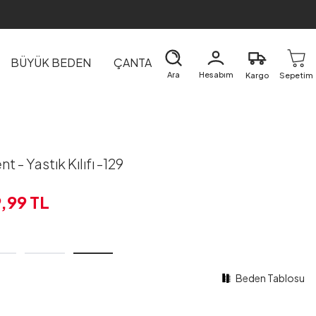
BÜYÜK BEDEN
ÇANTA
DIŞ GİYİM
EV&TEKSTİL
Ara
Hesabım
Kargo
Sepetim
nt - Yastık Kılıfı -129
9,99
TL
Beden Tablosu