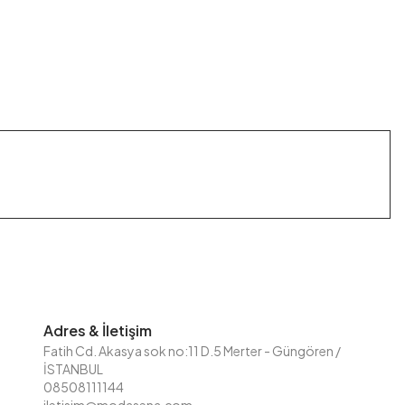
Adres & İletişim
Fatih Cd. Akasya sok no:11 D.5 Merter - Güngören /
İSTANBUL
08508111144