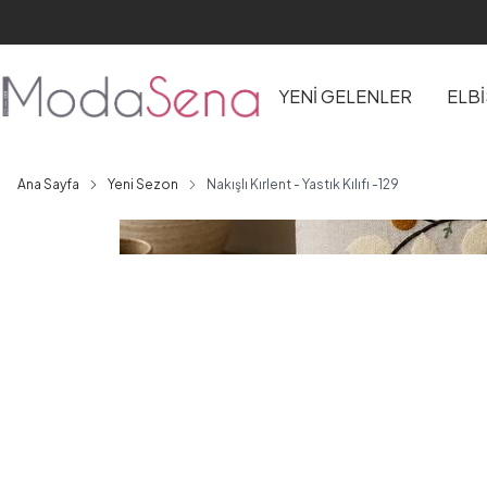
YENİ GELENLER
ELB
Ana Sayfa
Yeni Sezon
Nakışlı Kırlent - Yastık Kılıfı -129