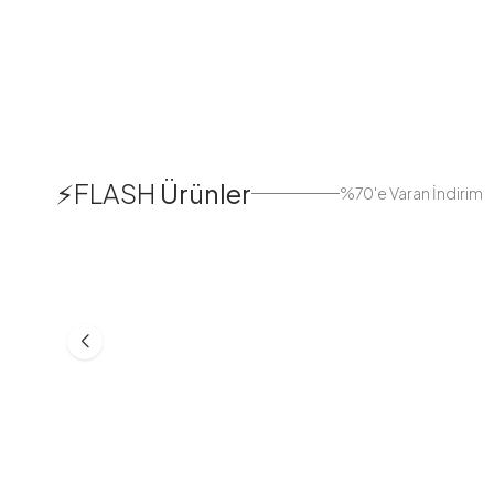
1
⚡FLASH
Ürünler
%70'e Varan İndirim
38
42
44
Boydan Düğmeli Kolu Lastikli
Düğmeli Salaş A
Elbise İndigo
Bej
ASM55618-R24
MD21332-R06
553,30
TL
399,98
TL
749,98
TL
499