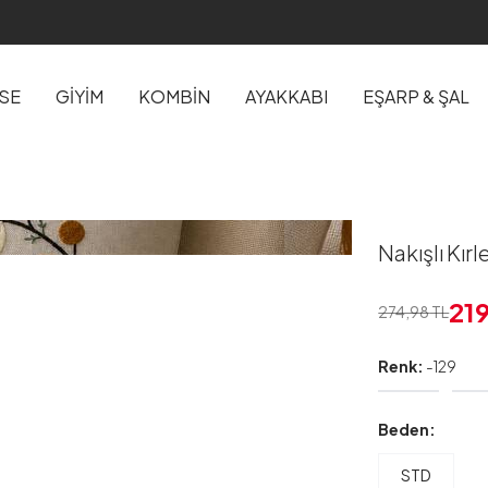
İSE
GİYİM
KOMBİN
AYAKKABI
EŞARP & ŞAL
Nakışlı Kırle
21
274,98
TL
Renk:
-129
Beden:
STD