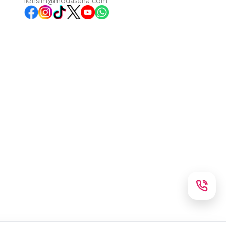
iletisim@modasena.com
Instagram
TikTok
X
WhatsApp