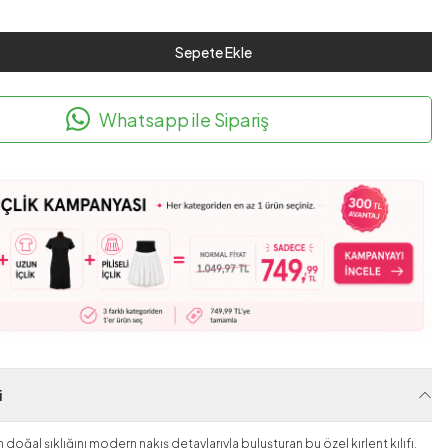
Sepete Ekle
Whatsapp ile Sipariş
i
oğal şıklığını modern nakış detaylarıyla buluşturan bu özel kırlent kılıfı,