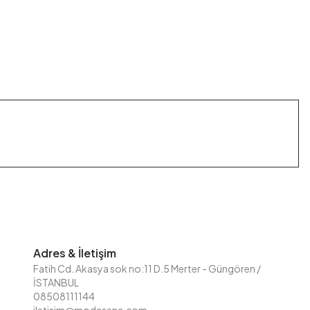
Adres & İletişim
Fatih Cd. Akasya sok no:11 D.5 Merter - Güngören /
İSTANBUL
08508111144