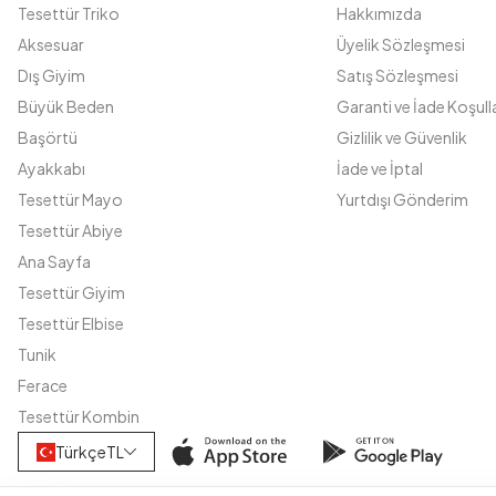
Tesettür Triko
Hakkımızda
Aksesuar
Üyelik Sözleşmesi
Dış Giyim
Satış Sözleşmesi
Büyük Beden
Garanti ve İade Koşulla
Başörtü
Gizlilik ve Güvenlik
Ayakkabı
İade ve İptal
Tesettür Mayo
Yurtdışı Gönderim
Tesettür Abiye
Ana Sayfa
Tesettür Giyim
Tesettür Elbise
Tunik
Ferace
Tesettür Kombin
Türkçe
TL