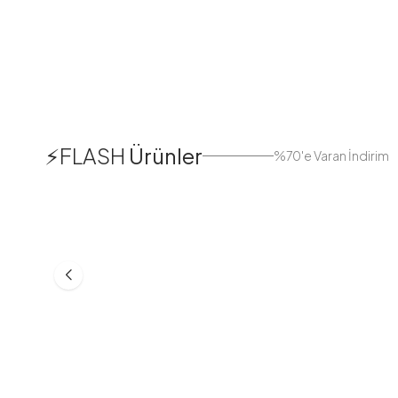
1
⚡FLASH
Ürünler
%70'e Varan İndirim
38
42
44
Boydan Düğmeli Kolu Lastikli
Düğmeli Salaş A
Elbise İndigo
Bej
ASM55618-R24
MD21332-R06
553,30
TL
399,98
TL
749,98
TL
499