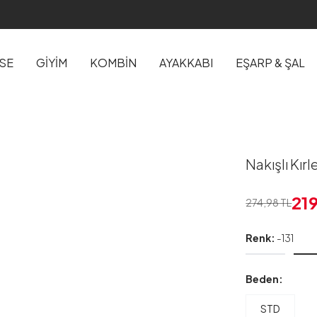
İSE
GİYİM
KOMBİN
AYAKKABI
EŞARP & ŞAL
Nakışlı Kırle
21
274,98
TL
Renk:
-131
Beden:
STD