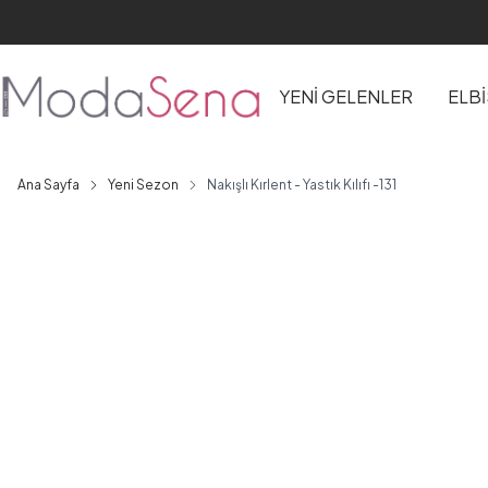
YENİ GELENLER
ELB
Ana Sayfa
Yeni Sezon
Nakışlı Kırlent - Yastık Kılıfı -131