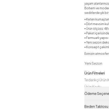
yaşam alanlarınıza
Bohem ve modern 
sedirlerde şık bi
• Keten kumaştan 
• Dört mevsim ku
• Ürün ölçüsü: 48
• Paket içerisinde
• Fermuarlı yapıs
• Yeni sezon deko
• Konsept çekimle
Evinizin atmosfer
Yeni Sezon
Ürün Filtreleri
Tedarikçi Ürün
Ürün Kodu
Ödeme Seçenek
Beden Tablosu