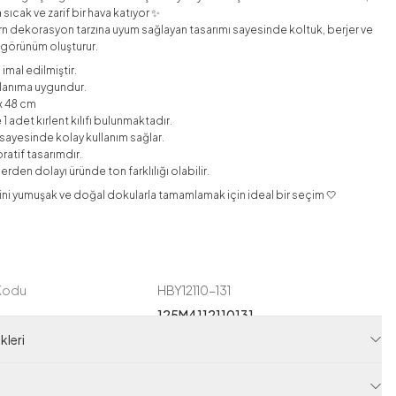
 sıcak ve zarif bir hava katıyor ✨
dekorasyon tarzına uyum sağlayan tasarımı sayesinde koltuk, berjer ve
r görünüm oluşturur.
imal edilmiştir.
llanıma uygundur.
 x 48 cm
 1 adet kırlent kılıfı bulunmaktadır.
ı sayesinde kolay kullanım sağlar.
ratif tasarımdır.
rden dolayı üründe ton farklılığı olabilir.
ini yumuşak ve doğal dokularla tamamlamak için ideal bir seçim 🤍
 Kodu
HBY12110-131
125M4112110131
leri