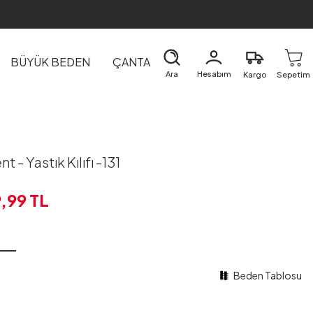
BÜYÜK BEDEN
ÇANTA
DIŞ GİYİM
EV&TEKSTİL
Ara
Hesabım
Kargo
Sepetim
nt - Yastık Kılıfı -131
9,99
TL
Beden Tablosu