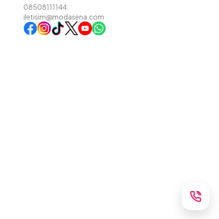
08508111144
iletisim@modasena.com
Instagram
TikTok
X
WhatsApp