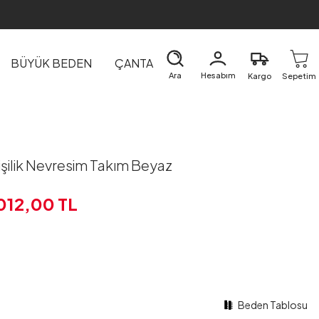
BÜYÜK BEDEN
ÇANTA
DIŞ GİYİM
EV&TEKSTİL
Ara
Hesabım
Kargo
Sepetim
işilik Nevresim Takım Beyaz
.012,00
TL
Beden Tablosu