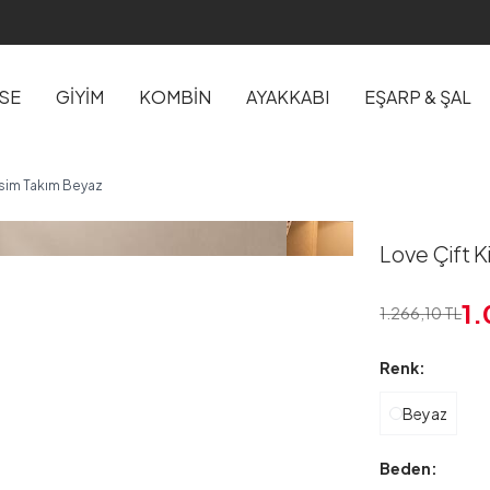
İSE
GİYİM
KOMBİN
AYAKKABI
EŞARP & ŞAL
resim Takım Beyaz
Love Çift K
1
1.266,10
TL
Renk:
Beyaz
Beden: