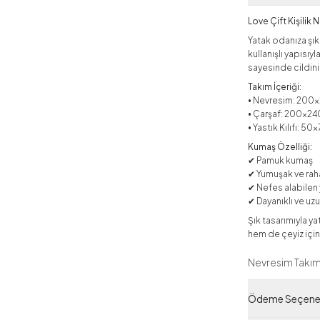
Love Çift Kişilik
Yatak odanıza şık
kullanışlı yapısı
sayesinde cildiniz
Takım İçeriği:
• Nevresim: 200
• Çarşaf: 200x2
• Yastık Kılıfı: 50
Kumaş Özelliği:
✔ Pamuk kumaş
✔ Yumuşak ve ra
✔ Nefes alabilen
✔ Dayanıklı ve uz
Şık tasarımıyla y
hem de çeyiz için 
Nevresim Takım
Ürün Filtreleri
Ödeme Seçenek
Tedarikçi Ürün