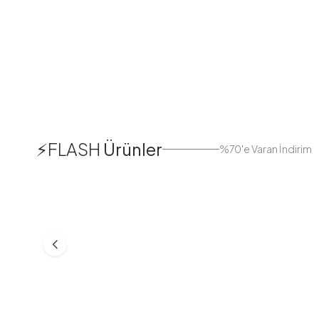
1
⚡FLASH
Ürünler
%70'e Varan İndirim
38
42
44
Boydan Düğmeli Kolu Lastikli
Düğmeli Salaş A
Elbise İndigo
Bej
ASM55618-R24
MD21332-R06
553,30
TL
399,98
TL
749,98
TL
499