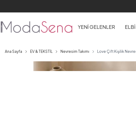
YENİ GELENLER
ELB
Ana Sayfa
EV & TEKSTİL
Nevresim Takımı
Love Çift Kişilik Nev