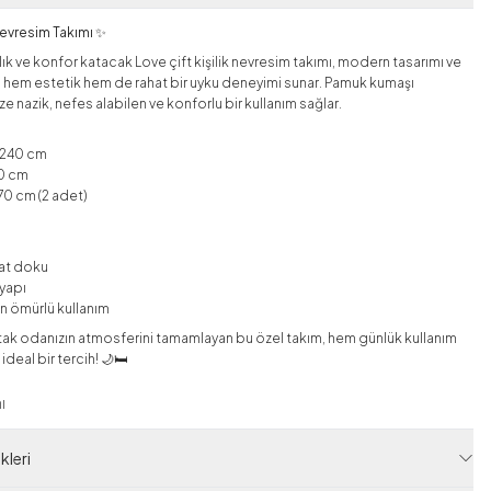
 Nevresim Takımı ✨
lık ve konfor katacak Love çift kişilik nevresim takımı, modern tasarımı ve
yla hem estetik hem de rahat bir uyku deneyimi sunar. Pamuk kumaşı
e nazik, nefes alabilen ve konforlu bir kullanım sağlar.
x240 cm
40 cm
x70 cm (2 adet)
hat doku
 yapı
un ömürlü kullanım
atak odanızın atmosferini tamamlayan bu özel takım, hem günlük kullanım
ideal bir tercih! 🌙🛏️
ı
leri
 Kodu
HBY11211-R07