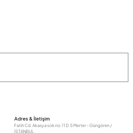
Adres & İletişim
Fatih Cd. Akasya sok no:11 D.5 Merter - Güngören /
İSTANBUL