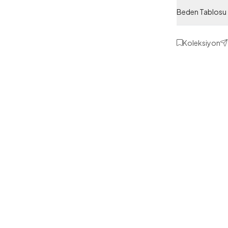
Ürün Kodu
Beden Tablosu
Koleksiyon
1
38
40
46
48
2 Yorum
erobin Kimono
Fi
Fisto Detaylı Kuşaklı Tesettür
Si
Elbise Bordo
A
ASM11308-R08
,98
TL
1.509,20
TL
699,99
TL
1