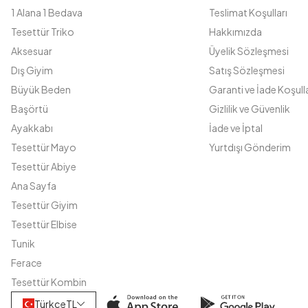
1 Alana 1 Bedava
Teslimat Koşulları
Tesettür Triko
Hakkımızda
Aksesuar
Üyelik Sözleşmesi
Dış Giyim
Satış Sözleşmesi
Büyük Beden
Garanti ve İade Koşulla
Başörtü
Gizlilik ve Güvenlik
Ayakkabı
İade ve İptal
Tesettür Mayo
Yurtdışı Gönderim
Tesettür Abiye
Ana Sayfa
Tesettür Giyim
Tesettür Elbise
Tunik
Ferace
Tesettür Kombin
Türkçe
TL