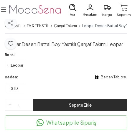
Ara
Hesabım
Kargo
Sepetim
Paylaş
Ana Sayfa
EV & TEKSTİL
Çarşaf Takımı
Leopar Desen Battal Boy Yast
Leopar Desen Battal Boy Yastıklı Çarşaf Takımı Leopar
Favoriye Ekle
Renk:
Leopar
Beden:
Beden Tablosu
STD
Sepete Ekle
Whatsapp ile Sipariş