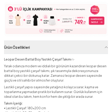
Ürün Özellikleri
Leopar Desen Battal Boy Yastıklı Çarşaf Takımı ✨
Yatak odanıza modern ve iddialı bir görünüm kazandıran leopar desen
battal boy yastıklı çarşaf takımı, şık tasarımıyla dekorasyonunuza
dikkat çekici bir dokunuş katar. Zamansız leopar deseni sayesinde
güçlü ve stil sahibi bir atmosfer oluşturur.
Lastikli çarşaf yapısı sayesinde yatağınızı kolayca sarar, kayma ve
toparlanma yapmadan pratik bir kullanım sunar. Günlük kullanım için
ideal olan bu takım, hem konfor hem de şıklığı bir arada sunar.
Takım İçeriği:
• Lastikli Çarşaf: 180x200 cm