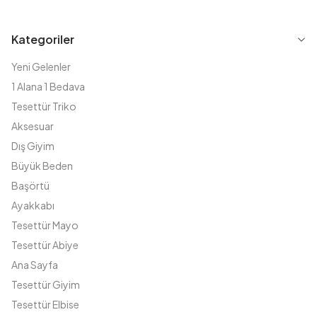
Kategoriler
Yeni Gelenler
1 Alana 1 Bedava
Tesettür Triko
Aksesuar
Dış Giyim
Büyük Beden
Başörtü
Ayakkabı
Tesettür Mayo
Tesettür Abiye
Ana Sayfa
Tesettür Giyim
Tesettür Elbise