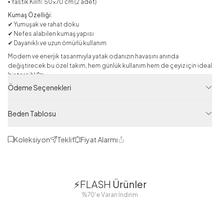
• Yastık Kılıfı: 50x70 cm (2 adet)
Kumaş Özelliği:
✔ Yumuşak ve rahat doku
✔ Nefes alabilen kumaş yapısı
✔ Dayanıklı ve uzun ömürlü kullanım
Modern ve enerjik tasarımıyla yatak odanızın havasını anında
değiştirecek bu özel takım, hem günlük kullanım hem de çeyiz için ideal
bir tercih! 🐆🛏️
Ödeme Seçenekleri
Çarşaf Takımı
Beden Tablosu
Ürün Filtreleri
Tedarikçi Ürün Kodu
Koleksiyon
Teklif
Fiyat Alarmı
Paylaş
HBY10303-R36
Ürün Kodu
1
1
125M4110303R36
⚡FLASH
Ürünler
38
42
38
40
%70'e Varan İndirim
44
46
48