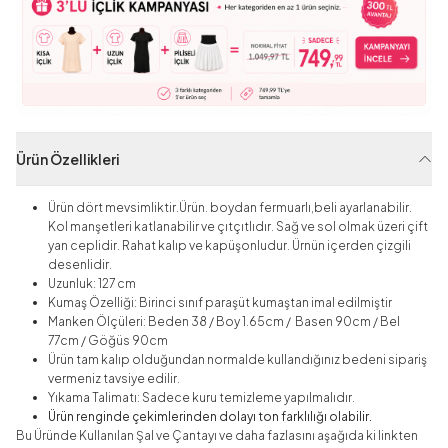
Ürün Özellikleri
Ürün dört mevsimliktir.
Ürün. boydan fermuarlı,beli ayarlanabilir.
Kol manşetleri katlanabilir ve çıtçıtlıdır. Sağ ve sol olmak üzeri çift
yan ceplidir. Rahat kalıp ve kapüşonludur. Ürnün içerden çizgili
desenlidir.
Uzunluk: 127 cm
Kumaş Özelliği:
Birinci sınıf paraşüt kumaştan imal edilmiştir
Manken Ölçüleri: Beden 38 / Boy 1.65cm / Basen 90cm / Bel
77cm / Göğüs 90cm
Ürün tam kalıp olduğundan normalde kullandığınız bedeni sipariş
vermeniz tavsiye edilir.
Yıkama Talimatı:
Sadece kuru temizleme yapılmalıdır.
Ürün renginde çekimlerinden dolayı ton farklılığı olabilir.
Bu Üründe Kullanılan Şal ve Çantayı ve daha fazlasını aşağıda ki linkten