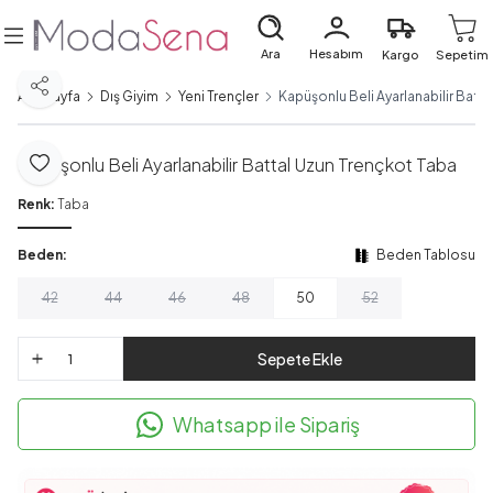
Ara
Hesabım
Kargo
Sepetim
Paylaş
Ana Sayfa
Dış Giyim
Yeni Trençler
Kapüşonlu Beli Ayarlanabilir Batt
Kapüşonlu Beli Ayarlanabilir Battal Uzun Trençkot Taba
Favoriye Ekle
Renk:
Taba
Beden:
Beden Tablosu
42
44
46
48
50
52
Sepete Ekle
Whatsapp ile Sipariş