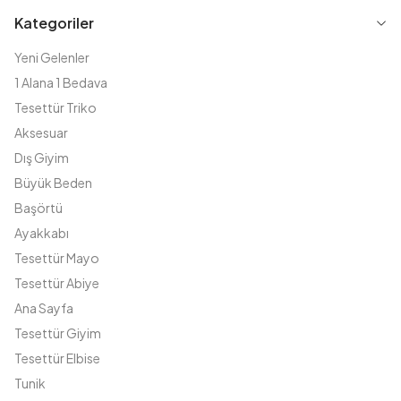
Kategoriler
Yeni Gelenler
1 Alana 1 Bedava
Tesettür Triko
Aksesuar
Dış Giyim
Büyük Beden
Başörtü
Ayakkabı
Tesettür Mayo
Tesettür Abiye
Ana Sayfa
Tesettür Giyim
Tesettür Elbise
Tunik