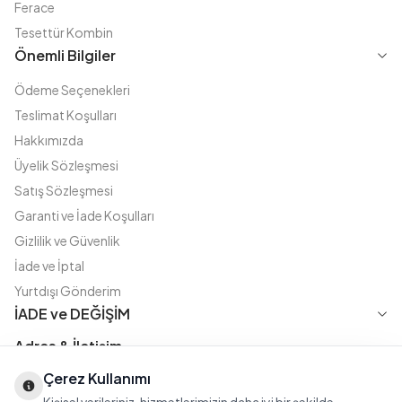
Ferace
Tesettür Kombin
Önemli Bilgiler
Ödeme Seçenekleri
Teslimat Koşulları
Hakkımızda
Üyelik Sözleşmesi
Satış Sözleşmesi
Garanti ve İade Koşulları
Gizlilik ve Güvenlik
İade ve İptal
Yurtdışı Gönderim
İADE ve DEĞİŞİM
Adres & İletişim
Çerez Kullanımı
Instagram
TikTok
X
WhatsApp
Fatih Cd. Akasya sok no:11 D.5 Merter - Güngören / İSTANBUL