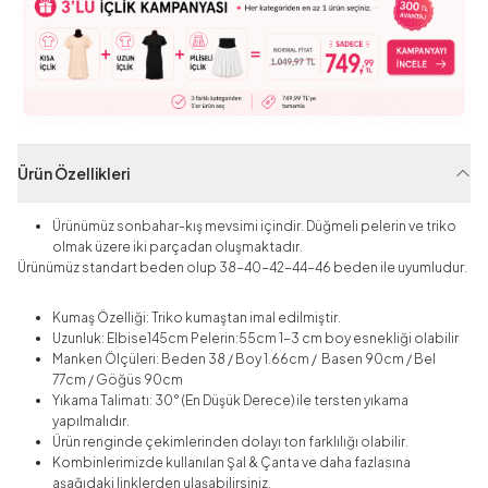
Ürün Özellikleri
Ürünümüz sonbahar-kış mevsimi içindir. Düğmeli pelerin ve triko
olmak üzere iki parçadan oluşmaktadır.
Ürünümüz standart beden olup 38-40-42-44-46 beden ile uyumludur.
Kumaş Özelliği: Triko kumaştan imal edilmiştir.
Uzunluk: Elbise145cm Pelerin:55cm 1-3 cm boy esnekliği olabilir
Manken Ölçüleri: Beden 38 / Boy 1.66cm / Basen 90cm / Bel
77cm / Göğüs 90cm
Yıkama Talimatı: 30° (En Düşük Derece) ile tersten yıkama
yapılmalıdır.
Ürün renginde çekimlerinden dolayı ton farklılığı olabilir.
Kombinlerimizde kullanılan Şal & Çanta ve daha fazlasına
aşağıdaki linklerden ulaşabilirsiniz.