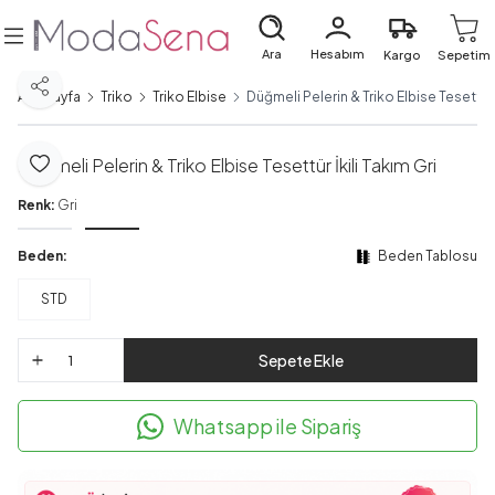
Ara
Hesabım
Kargo
Sepetim
Paylaş
Ana Sayfa
Triko
Triko Elbise
Düğmeli Pelerin & Triko Elbise Tesettür İ
Düğmeli Pelerin & Triko Elbise Tesettür İkili Takım Gri
Favoriye Ekle
Renk:
Gri
Beden:
Beden Tablosu
STD
Sepete Ekle
Whatsapp ile Sipariş