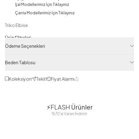
Şal Modellerimiz İçin Tıklayınız
Çanta Modellerimiz İçin Tıklayınız
Triko Elbise
Ürün Filtreleri
Ödeme Seçenekleri
Tedarikçi Ürün Kodu
RAF34478-R19
Beden Tablosu
Ürün Kodu
125M00634478R19
Koleksiyon
Teklif
Fiyat Alarmı
Paylaş
1
1
⚡FLASH
Ürünler
38
42
38
40
%70'e Varan İndirim
44
46
48
2 Yorum
Boydan
Düğmeli Salaş
Fisto Detaylı
Düğmeli Kolu
Aerobin