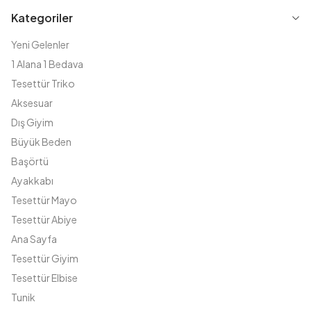
Kategoriler
Yeni Gelenler
1 Alana 1 Bedava
Tesettür Triko
Aksesuar
Dış Giyim
Büyük Beden
Başörtü
Ayakkabı
Tesettür Mayo
Tesettür Abiye
Ana Sayfa
Tesettür Giyim
Tesettür Elbise
Tunik