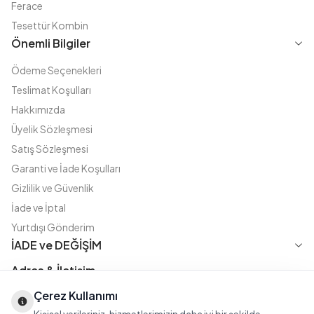
Ferace
Tesettür Kombin
Önemli Bilgiler
Ödeme Seçenekleri
Teslimat Koşulları
Hakkımızda
Üyelik Sözleşmesi
Satış Sözleşmesi
Garanti ve İade Koşulları
Gizlilik ve Güvenlik
İade ve İptal
Yurtdışı Gönderim
İADE ve DEĞİŞİM
Adres & İletişim
Çerez Kullanımı
Instagram
TikTok
X
WhatsApp
Fatih Cd. Akasya sok no:11 D.5 Merter - Güngören / İSTANBUL