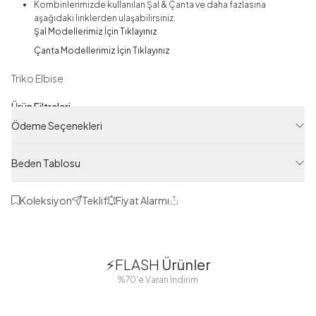
Kombinlerimizde kullanılan Şal & Çanta ve daha fazlasına
aşağıdaki linklerden ulaşabilirsiniz.
Şal Modellerimiz İçin Tıklayınız
Çanta Modellerimiz İçin Tıklayınız
Triko Elbise
Ürün Filtreleri
Ödeme Seçenekleri
Tedarikçi Ürün Kodu
RAF34478-R08
Beden Tablosu
Ürün Kodu
125M00634478R08
Koleksiyon
Teklif
Fiyat Alarmı
Paylaş
1
1
⚡FLASH
Ürünler
38
42
38
40
%70'e Varan İndirim
44
46
48