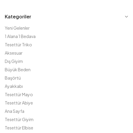
Kategoriler
Yeni Gelenler
1 Alana 1 Bedava
Tesettür Triko
Aksesuar
Dış Giyim
Büyük Beden
Başörtü
Ayakkabı
Tesettür Mayo
Tesettür Abiye
Ana Sayfa
Tesettür Giyim
Tesettür Elbise