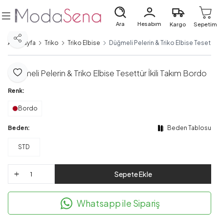
Ara
Hesabım
Kargo
Sepetim
Paylaş
Ana Sayfa
Triko
Triko Elbise
Düğmeli Pelerin & Triko Elbise Tesettür
Düğmeli Pelerin & Triko Elbise Tesettür İkili Takım Bordo
Favoriye Ekle
Renk:
Bordo
Beden:
Beden Tablosu
STD
Sepete Ekle
Whatsapp ile Sipariş