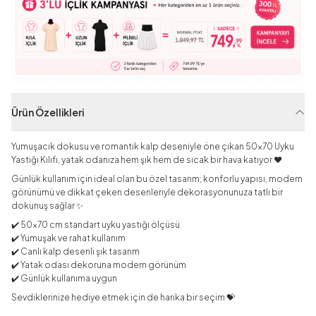
Ürün Özellikleri
Yumuşacık dokusu ve romantik kalp deseniyle öne çıkan 50x70 Uyku
Yastığı Kılıfı, yatak odanıza hem şık hem de sıcak bir hava katıyor ❤️
Günlük kullanım için ideal olan bu özel tasarım; konforlu yapısı, modern
görünümü ve dikkat çeken desenleriyle dekorasyonunuza tatlı bir
dokunuş sağlar ✨
✔️ 50x70 cm standart uyku yastığı ölçüsü
✔️ Yumuşak ve rahat kullanım
✔️ Canlı kalp desenli şık tasarım
✔️ Yatak odası dekoruna modern görünüm
✔️ Günlük kullanıma uygun
Sevdiklerinize hediye etmek için de harika bir seçim 💝