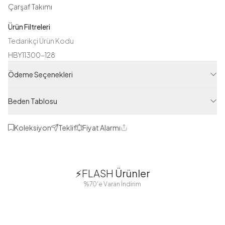
Çarşaf Takımı
Ürün Filtreleri
Tedarikçi Ürün Kodu
HBY11300-128
Ürün Kodu
Ödeme Seçenekleri
125M4111300128
Beden Tablosu
Koleksiyon
Teklif
Fiyat Alarmı
Paylaş
1
1
⚡FLASH
Ürünler
38
42
38
40
%70'e Varan İndirim
44
46
48
2 Yorum
Boydan
Düğmeli Salaş
Fisto Detaylı
Düğmeli Kolu
Aerobin