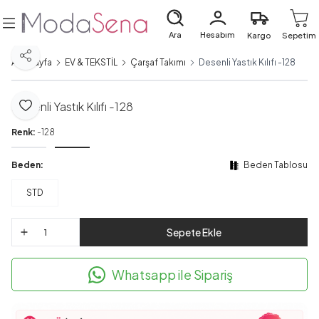
Ara
Hesabım
Kargo
Sepetim
Paylaş
Ana Sayfa
EV & TEKSTİL
Çarşaf Takımı
Desenli Yastık Kılıfı -128
Desenli Yastık Kılıfı -128
Favoriye Ekle
Renk:
-128
Beden:
Beden Tablosu
STD
Sepete Ekle
Whatsapp ile Sipariş