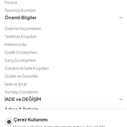
Ferace
Tesettür Kombin
Önemli Bilgiler
Ödeme Seçenekleri
Teslimat Koşulları
Hakkımızda
Üyelik Sözleşmesi
Satış Sözleşmesi
Garanti ve İade Koşulları
Gizlilik ve Güvenlik
İade ve İptal
Yurtdışı Gönderim
İADE ve DEĞİŞİM
Adres & İletişim
Çerez Kullanımı
Instagram
TikTok
X
WhatsApp
Fatih Cd. Akasya sok no:11 D.5 Merter - Güngören / İSTANBUL