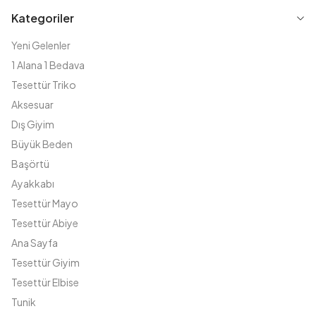
Kategoriler
Yeni Gelenler
1 Alana 1 Bedava
Tesettür Triko
Aksesuar
Dış Giyim
Büyük Beden
Başörtü
Ayakkabı
Tesettür Mayo
Tesettür Abiye
Ana Sayfa
Tesettür Giyim
Tesettür Elbise
Tunik