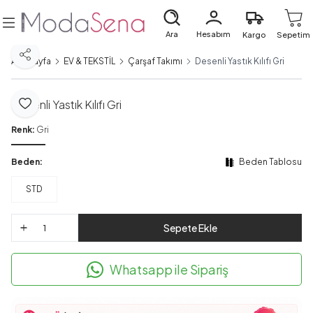
Ara
Hesabım
Kargo
Sepetim
Paylaş
Ana Sayfa
EV & TEKSTİL
Çarşaf Takımı
Desenli Yastık Kılıfı Gri
Desenli Yastık Kılıfı Gri
Favoriye Ekle
Renk:
Gri
Beden:
Beden Tablosu
STD
Sepete Ekle
Whatsapp ile Sipariş