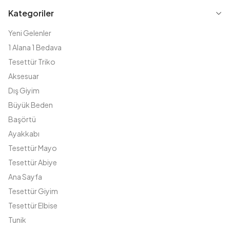
Kategoriler
Yeni Gelenler
1 Alana 1 Bedava
Tesettür Triko
Aksesuar
Dış Giyim
Büyük Beden
Başörtü
Ayakkabı
Tesettür Mayo
Tesettür Abiye
Ana Sayfa
Tesettür Giyim
Tesettür Elbise
Tunik