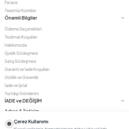
Ferace
Tesettür Kombin
Önemli Bilgiler
Ödeme Seçenekleri
Teslimat Koşulları
Hakkımızda
Üyelik Sözleşmesi
Satış Sözleşmesi
Garanti ve İade Koşulları
Gizlilik ve Güvenlik
İade ve İptal
Yurtdışı Gönderim
İADE ve DEĞİŞİM
Adres & İletişim
Çerez Kullanımı
Instagram
TikTok
X
WhatsApp
Fatih Cd. Akasya sok no:11 D.5 Merter - Güngören / İSTANBUL