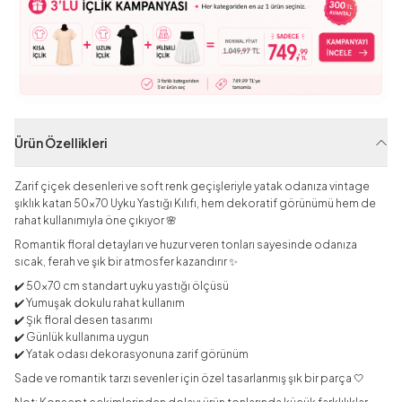
Ürün Özellikleri
Zarif çiçek desenleri ve soft renk geçişleriyle yatak odanıza vintage
şıklık katan 50x70 Uyku Yastığı Kılıfı, hem dekoratif görünümü hem de
rahat kullanımıyla öne çıkıyor 🌸
Romantik floral detayları ve huzur veren tonları sayesinde odanıza
sıcak, ferah ve şık bir atmosfer kazandırır ✨
✔️ 50x70 cm standart uyku yastığı ölçüsü
✔️ Yumuşak dokulu rahat kullanım
✔️ Şık floral desen tasarımı
✔️ Günlük kullanıma uygun
✔️ Yatak odası dekorasyonuna zarif görünüm
Sade ve romantik tarzı sevenler için özel tasarlanmış şık bir parça 🤍