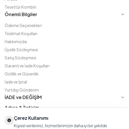
Tesettür Kombin
Önemli Bilgiler
Ödeme Seçenekleri
Teslimat Koşulları
Hakkımızda
Üyelik Sözleşmesi
Satış Sözleşmesi
Garanti ve İade Koşulları
Gizlilik ve Güvenlik
İade ve İptal
Yurtdışı Gönderim
İADE ve DEĞİŞİM
Adres & İletişim
Çerez Kullanımı
Instagram
TikTok
X
WhatsApp
Fatih Cd. Akasya sok no:11 D.5 Merter - Güngören / İSTANBUL
Kişisel verileriniz, hizmetlerimizin daha iyi bir şekilde
08508111144