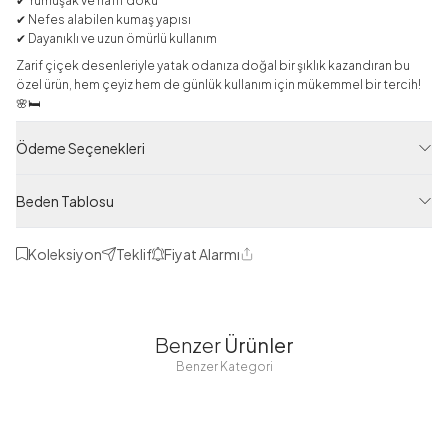
✔ Yumuşak ve hafif doku
✔ Nefes alabilen kumaş yapısı
✔ Dayanıklı ve uzun ömürlü kullanım
Zarif çiçek desenleriyle yatak odanıza doğal bir şıklık kazandıran bu
özel ürün, hem çeyiz hem de günlük kullanım için mükemmel bir tercih!
🌸🛏️
Yatak Örtüsü
Ödeme Seçenekleri
Ürün Filtreleri
Beden Tablosu
Tedarikçi Ürün Kodu
HBY11201-R19
Koleksiyon
Teklif
Fiyat Alarmı
Paylaş
Ürün Kodu
125M4111201R19
Benzer
Ürünler
Benzer Kategori
Desenli
Desenli
Desenli
Çerçeveli Çift
Çerçeveli Çift
Çerçeveli Çift