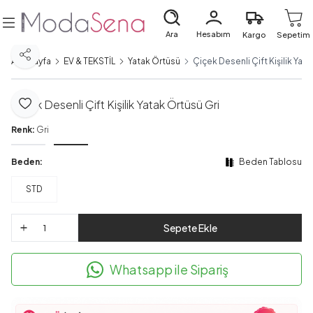
Ara
Hesabım
Kargo
Sepetim
Paylaş
Ana Sayfa
EV & TEKSTİL
Yatak Örtüsü
Çiçek Desenli Çift Kişilik Yata
Çiçek Desenli Çift Kişilik Yatak Örtüsü Gri
Favoriye Ekle
Renk:
Gri
Beden:
Beden Tablosu
STD
Sepete Ekle
Whatsapp ile Sipariş