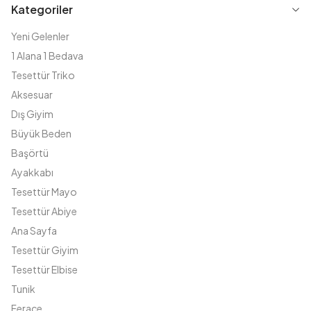
Kategoriler
Yeni Gelenler
1 Alana 1 Bedava
Tesettür Triko
Aksesuar
Dış Giyim
Büyük Beden
Başörtü
Ayakkabı
Tesettür Mayo
Tesettür Abiye
Ana Sayfa
Tesettür Giyim
Tesettür Elbise
Tunik
Ferace