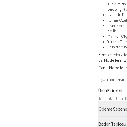
Tuniğimizin 
önden çift c
Uzunluk: Tu
Kumaş Özelli
Ürün tam ka
edilir.
Manken Ölç
Yıkama Talim
Ürün rengind
Kombinlerimizde k
Şal Modellerimiz İ
Çanta Modellerimi
Eşofman Takım
Ürün Filtreleri
Tedarikçi Ürün
Ürün Kodu
Ödeme Seçenek
Beden Tablosu