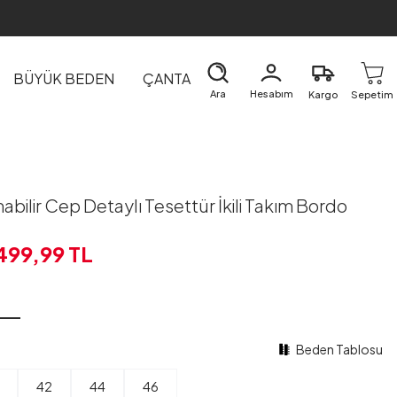
BÜYÜK BEDEN
ÇANTA
DIŞ GİYİM
EV&TEKSTİL
Ara
Hesabım
Kargo
Sepetim
nabilir Cep Detaylı Tesettür İkili Takım Bordo
.499,99
TL
Beden Tablosu
42
44
46