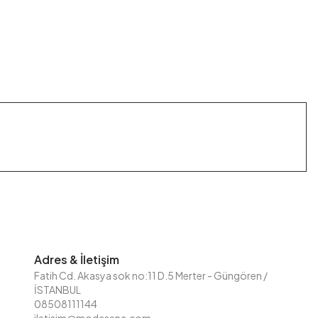
Adres & İletişim
Fatih Cd. Akasya sok no:11 D.5 Merter - Güngören /
İSTANBUL
08508111144