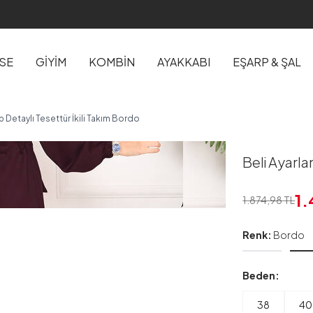
İSE
GİYİM
KOMBİN
AYAKKABI
EŞARP & ŞAL
p Detaylı Tesettür İkili Takım Bordo
Beli Ayarla
1
1.874,98
TL
Renk:
Bordo
Beden:
38
40