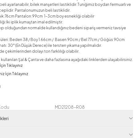
beli ayarlanabilir, bilek manşetleri lastiklidir.Tuniğimiz boydan fermuarlı ve
eplidir. Pantalonumuzun beli lastiklidir.
nik:76cm Pantalon:99cm 1-3cm boy esnekliği olabilir
ği:İki iplik kumaştan imal edilmiştir.
lıp olduğundan normalde kullandığınız bedeni sipariş vermeniz tavsiye
üleri: Beden 38 / Boy 1.66cm / Basen 90cm / Bel 77cm / Göğüs 90cm
atı: 30° (En Düşük Derece) ile tersten yıkama yapılmalıdır.
e çekimlerinden dolayı ton farklılığı olabilir.
ullanılan Şal & Çanta ve daha fazlasına aşağıdaki linklerden ulaşabilirsiniz.
çin Tıklayınız
z İçin Tıklayınız
ı
 Kodu
MD21208-R08
125M00621208R08
leri