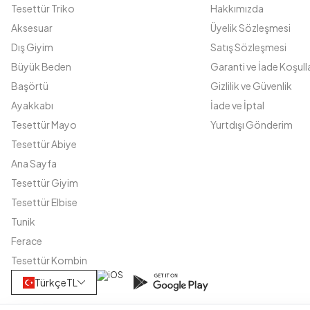
Tesettür Triko
Hakkımızda
Aksesuar
Üyelik Sözleşmesi
Dış Giyim
Satış Sözleşmesi
Büyük Beden
Garanti ve İade Koşulla
Başörtü
Gizlilik ve Güvenlik
Ayakkabı
İade ve İptal
Tesettür Mayo
Yurtdışı Gönderim
Tesettür Abiye
Ana Sayfa
Tesettür Giyim
Tesettür Elbise
Tunik
Ferace
Tesettür Kombin
Türkçe
TL