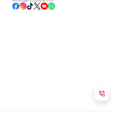
iletisim@modasena.com
Instagram
TikTok
X
WhatsApp