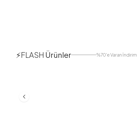
1
⚡FLASH
Ürünler
%70'e Varan İndirim
38
42
44
Boydan Düğmeli Kolu Lastikli
Düğmeli Salaş A
Elbise İndigo
Bej
ASM55618-R24
MD21332-R06
553,30
TL
399,98
TL
749,98
TL
499