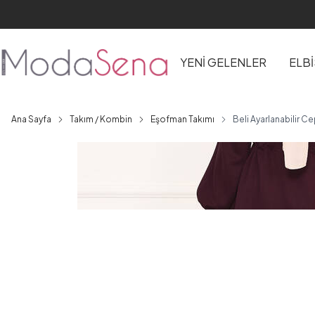
YENİ GELENLER
ELB
Ana Sayfa
Takım / Kombin
Eşofman Takımı
Beli Ayarlanabilir Ce