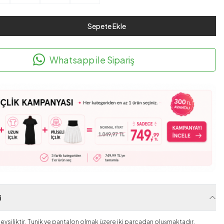
Sepete Ekle
Whatsapp ile Sipariş
i
vsiliktir. Tunik ve pantalon olmak üzere iki parçadan oluşmaktadır.