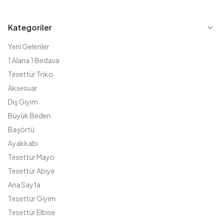
Kategoriler
Yeni Gelenler
1 Alana 1 Bedava
Tesettür Triko
Aksesuar
Dış Giyim
Büyük Beden
Başörtü
Ayakkabı
Tesettür Mayo
Tesettür Abiye
Ana Sayfa
Tesettür Giyim
Tesettür Elbise