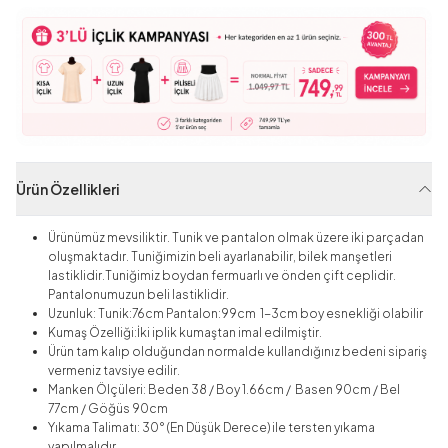
Ürün Özellikleri
Ürünümüz mevsiliktir. Tunik ve pantalon olmak üzere iki parçadan
oluşmaktadır. Tuniğimizin beli ayarlanabilir, bilek manşetleri
lastiklidir.Tuniğimiz boydan fermuarlı ve önden çift ceplidir.
Pantalonumuzun beli lastiklidir.
Uzunluk: Tunik:76cm Pantalon:99cm 1-3cm boy esnekliği olabilir
Kumaş Özelliği:İki iplik kumaştan imal edilmiştir.
Ürün tam kalıp olduğundan normalde kullandığınız bedeni sipariş
vermeniz tavsiye edilir.
Manken Ölçüleri: Beden 38 / Boy 1.66cm / Basen 90cm / Bel
77cm / Göğüs 90cm
Yıkama Talimatı: 30° (En Düşük Derece) ile tersten yıkama
yapılmalıdır.