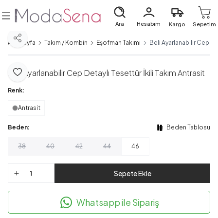
Ara
Hesabım
Kargo
Sepetim
Paylaş
Ana Sayfa
Takım / Kombin
Eşofman Takımı
Beli Ayarlanabilir Cep Det
Beli Ayarlanabilir Cep Detaylı Tesettür İkili Takım Antrasit
Favoriye Ekle
Renk:
Antrasit
Beden:
Beden Tablosu
38
40
42
44
46
Sepete Ekle
Whatsapp ile Sipariş