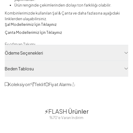
Ürün renginde çekimlerinden dolayı ton farklılığı olabilir.
Kombinlerimizde kullanılan Şal & Çanta ve daha fazlasına aşağıdaki
linklerden ulaşabilirsiniz.
Şal Modellerimiz İçin Tıklayınız
Çanta Modellerimiz İçin Tıklayınız
Eşofman Takımı
Ödeme Seçenekleri
Ürün Filtreleri
Tedarikçi Ürün Kodu
Beden Tablosu
MD21208-R02
Ürün Kodu
Koleksiyon
Teklif
Fiyat Alarmı
Paylaş
125M00621208R02
1
1
⚡FLASH
Ürünler
38
42
38
40
%70'e Varan İndirim
44
46
48