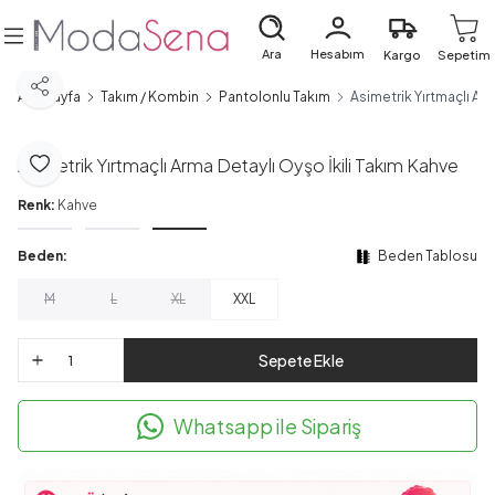
Ara
Hesabım
Kargo
Sepetim
Paylaş
Ana Sayfa
Takım / Kombin
Pantolonlu Takım
Asimetrik Yırtmaçlı Arm
Asimetrik Yırtmaçlı Arma Detaylı Oyşo İkili Takım Kahve
Favoriye Ekle
Renk:
Kahve
Beden:
Beden Tablosu
M
L
XL
XXL
Sepete Ekle
Whatsapp ile Sipariş