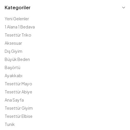
Kategoriler
Yeni Gelenler
1 Alana 1 Bedava
Tesettür Triko
Aksesuar
Dış Giyim
Büyük Beden
Başörtü
Ayakkabı
Tesettür Mayo
Tesettür Abiye
Ana Sayfa
Tesettür Giyim
Tesettür Elbise
Tunik