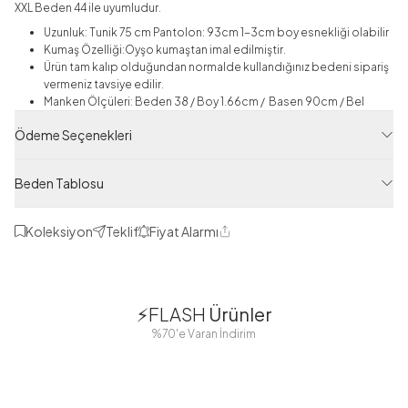
XXL Beden 44 ile uyumludur.
Uzunluk: Tunik 75 cm Pantolon: 93cm 1-3cm boy esnekliği olabilir
Kumaş Özelliği:Oyşo kumaştan imal edilmiştir.
Ürün tam kalıp olduğundan normalde kullandığınız bedeni sipariş
vermeniz tavsiye edilir.
Manken Ölçüleri: Beden 38 / Boy 1.66cm / Basen 90cm / Bel
77cm / Göğüs 90cm
Ödeme Seçenekleri
Yıkama Talimatı: 30° (En Düşük Derece) ile tersten yıkama
yapılmalıdır.
Ürün renginde çekimlerinden dolayı ton farklılığı olabilir.
Beden Tablosu
Kombinlerimizde kullanılan Şal & Çanta ve daha fazlasına aşağıdaki
linklerden ulaşabilirsiniz.
Şal Modellerimiz İçin Tıklayınız
Koleksiyon
Teklif
Fiyat Alarmı
Paylaş
Çanta Modellerimiz İçin Tıklayınız
Pantolonlu Takım
1
1
⚡FLASH
Ürünler
Ürün Filtreleri
38
42
38
40
%70'e Varan İndirim
44
46
48
Tedarikçi Ürün Kodu
MD21189-R25
2 Yorum
Boydan
Düğmeli Salaş
Ürün Kodu
Fisto Detaylı
Düğmeli Kolu
Aerobin