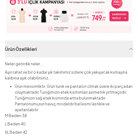
Ürün Özellikleri
Neler getirdik neler....
Aşırı rahat ve bir o kadar şık takımımız sizlere çok yakışacak kumaşına
kalıbına aşık olabilirsiniz...
Ürün mevsimliktir. Ürün tunik ve pantalon olmak üzere iki parçadan
oluşmaktadır.Tuniğimizin etek kısmımları asimetrik yırtmaçlıdır.
Tuniğimizin sağ etek kısmında arma bulunmaktadır.
Pantalonumuzun havuç modeldir bel kısmı lastikle ve
ayarlanılabilir.
M Beden 38
L Beden 40
XL Beden 42