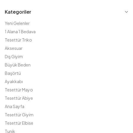
Kategoriler
Yeni Gelenler
1 Alana 1 Bedava
Tesettür Triko
Aksesuar
Dış Giyim
Büyük Beden
Başörtü
Ayakkabı
Tesettür Mayo
Tesettür Abiye
Ana Sayfa
Tesettür Giyim
Tesettür Elbise
Tunik