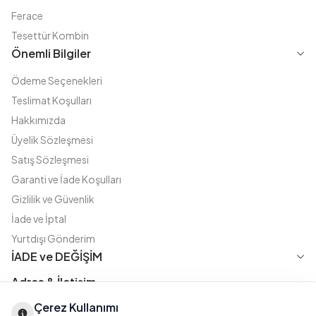
Ferace
Tesettür Kombin
Önemli Bilgiler
Ödeme Seçenekleri
Teslimat Koşulları
Hakkımızda
Üyelik Sözleşmesi
Satış Sözleşmesi
Garanti ve İade Koşulları
Gizlilik ve Güvenlik
İade ve İptal
Yurtdışı Gönderim
İADE ve DEĞİŞİM
Adres & İletişim
Çerez Kullanımı
Instagram
TikTok
X
WhatsApp