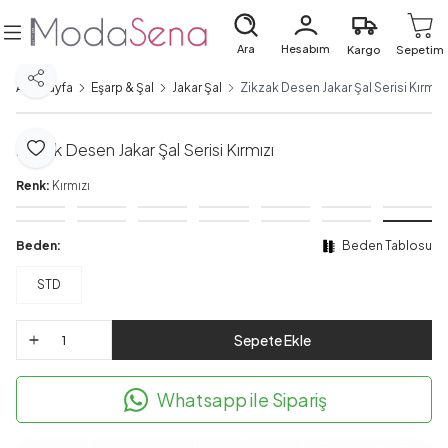
Ara
Hesabım
Kargo
Sepetim
Paylaş
Ana Sayfa
Eşarp & Şal
Jakar Şal
Zikzak Desen Jakar Şal Serisi Kırmızı
Zikzak Desen Jakar Şal Serisi Kırmızı
Favoriye Ekle
Renk:
Kırmızı
Beden:
Beden Tablosu
STD
Sepete Ekle
Whatsapp ile Sipariş