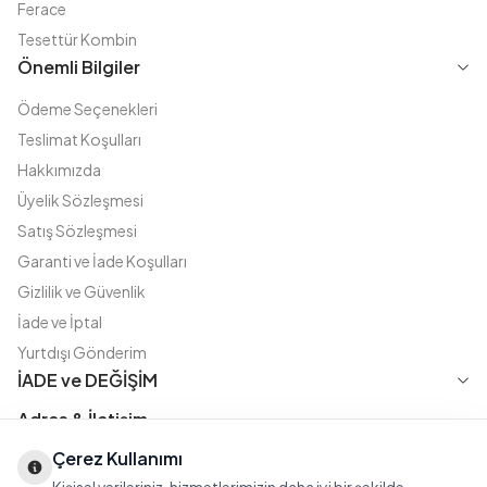
Ferace
Tesettür Kombin
Önemli Bilgiler
Ödeme Seçenekleri
Teslimat Koşulları
Hakkımızda
Üyelik Sözleşmesi
Satış Sözleşmesi
Garanti ve İade Koşulları
Gizlilik ve Güvenlik
İade ve İptal
Yurtdışı Gönderim
İADE ve DEĞİŞİM
Adres & İletişim
Çerez Kullanımı
Instagram
TikTok
X
WhatsApp
Fatih Cd. Akasya sok no:11 D.5 Merter - Güngören / İSTANBUL