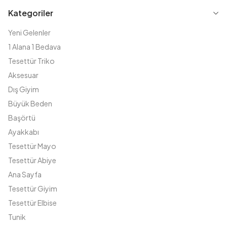
Kategoriler
Yeni Gelenler
1 Alana 1 Bedava
Tesettür Triko
Aksesuar
Dış Giyim
Büyük Beden
Başörtü
Ayakkabı
Tesettür Mayo
Tesettür Abiye
Ana Sayfa
Tesettür Giyim
Tesettür Elbise
Tunik