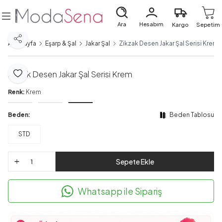
Ara
Hesabım
Kargo
Sepetim
Paylaş
Ana Sayfa
Eşarp & Şal
Jakar Şal
Zikzak Desen Jakar Şal Serisi Krem
Zikzak Desen Jakar Şal Serisi Krem
Favoriye Ekle
Renk:
Krem
Beden:
Beden Tablosu
STD
Sepete Ekle
Whatsapp ile Sipariş