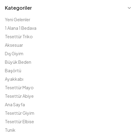
Kategoriler
Yeni Gelenler
1 Alana 1 Bedava
Tesettür Triko
Aksesuar
Dış Giyim
Büyük Beden
Başörtü
Ayakkabı
Tesettür Mayo
Tesettür Abiye
Ana Sayfa
Tesettür Giyim
Tesettür Elbise
Tunik