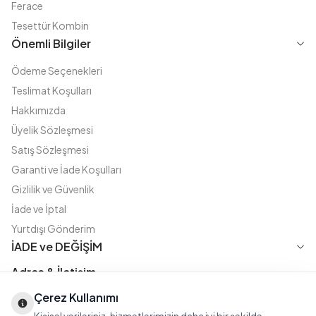
Ferace
Tesettür Kombin
Önemli Bilgiler
Ödeme Seçenekleri
Teslimat Koşulları
Hakkımızda
Üyelik Sözleşmesi
Satış Sözleşmesi
Garanti ve İade Koşulları
Gizlilik ve Güvenlik
İade ve İptal
Yurtdışı Gönderim
İADE ve DEĞİŞİM
Adres & İletişim
Çerez Kullanımı
Instagram
TikTok
X
WhatsApp
Fatih Cd. Akasya sok no:11 D.5 Merter - Güngören / İSTANBUL