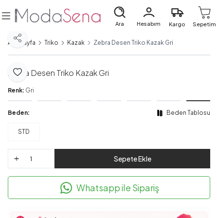
Ara
Hesabım
Kargo
Sepetim
Paylaş
Ana Sayfa
Triko
Kazak
Zebra Desen Triko Kazak Gri
Zebra Desen Triko Kazak Gri
Favoriye Ekle
Renk:
Gri
Beden:
Beden Tablosu
STD
Sepete Ekle
Whatsapp ile Sipariş