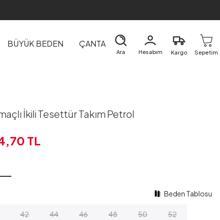
BÜYÜK BEDEN
ÇANTA
DIŞ GİYİM
EV&TEKSTİL
Ara
Hesabım
Kargo
Sepetim
maçlı İkili Tesettür Takım Petrol
4,70
TL
Beden Tablosu
42
44
46
48
50
52