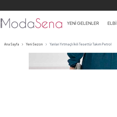
YENİ GELENLER
ELB
Ana Sayfa
Yeni Sezon
Yanları Yırtmaçlı İkili Tesettür Takım Petrol