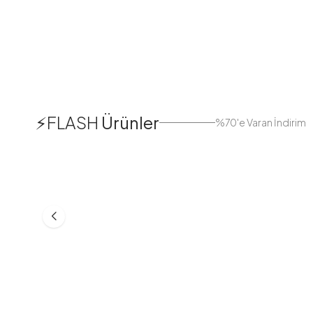
1
⚡FLASH
Ürünler
%70'e Varan İndirim
38
42
44
Boydan Düğmeli Kolu Lastikli
Düğmeli Salaş A
Elbise İndigo
Bej
ASM55618-R24
MD21332-R06
553,30
TL
399,98
TL
749,98
TL
499