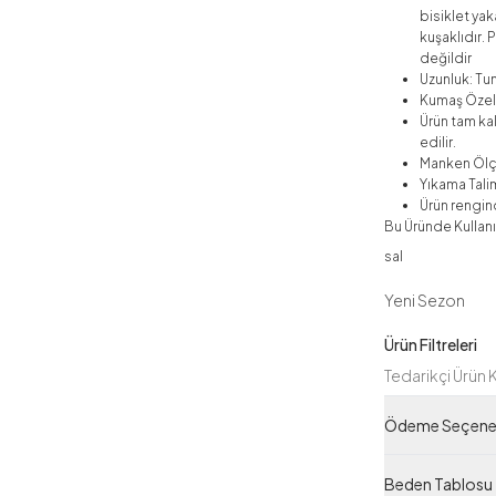
bisiklet yak
kuşaklıdır. 
değildir
Uzunluk: Tu
Kumaş Özelli
Ürün tam ka
edilir.
Manken Ölç
Yıkama Talim
Ürün rengind
Bu Üründe Kullanı
sal
Yeni Sezon
Ürün Filtreleri
Tedarikçi Ürün
Ürün Kodu
Ödeme Seçenek
Beden Tablosu