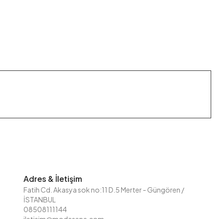
Adres & İletişim
Fatih Cd. Akasya sok no:11 D.5 Merter - Güngören /
İSTANBUL
08508111144