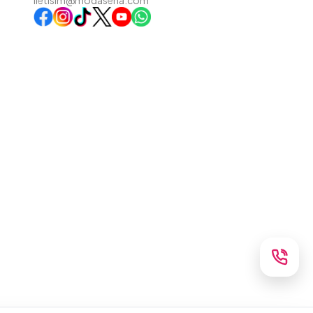
iletisim@modasena.com
Instagram
TikTok
X
WhatsApp