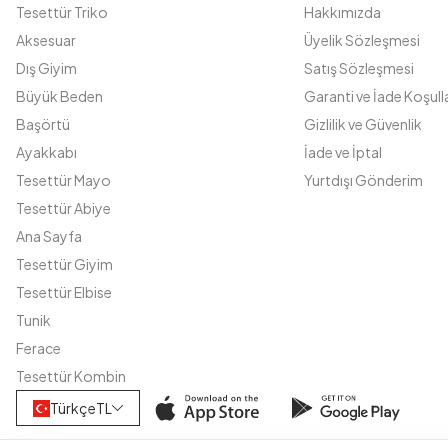
Tesettür Triko
Hakkımızda
Aksesuar
Üyelik Sözleşmesi
Dış Giyim
Satış Sözleşmesi
Büyük Beden
Garanti ve İade Koşulla
Başörtü
Gizlilik ve Güvenlik
Ayakkabı
İade ve İptal
Tesettür Mayo
Yurtdışı Gönderim
Tesettür Abiye
Ana Sayfa
Tesettür Giyim
Tesettür Elbise
Tunik
Ferace
Tesettür Kombin
Türkçe
TL