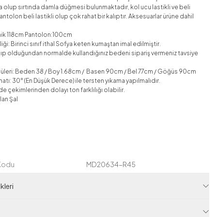
a olup sırtında damla düğmesi bulunmaktadır, kol ucu lastikli ve beli
Pantolon beli lastikli olup çok rahat bir kalıptır. Aksesuarlar ürüne dahil
nik 118cm Pantolon:100cm
ği: Birinci sınıf ithal Sofya keten kumaştan imal edilmiştir.
lıp olduğundan normalde kullandığınız bedeni sipariş vermeniz tavsiye
üleri: Beden 38 / Boy 1.68cm / Basen 90cm / Bel 77cm / Göğüs 90cm
atı: 30° (En Düşük Derece) ile tersten yıkama yapılmalıdır.
e çekimlerinden dolayı ton farklılığı olabilir.
lan Şal
 Kodu
MD20634-R45
120M00620634R45
leri