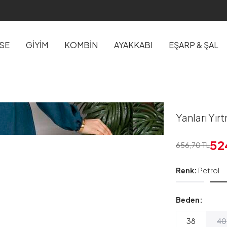
İSE
GİYİM
KOMBİN
AYAKKABI
EŞARP & ŞAL
Yanları Yırt
52
656,70
TL
Renk:
Petrol
Beden:
38
40