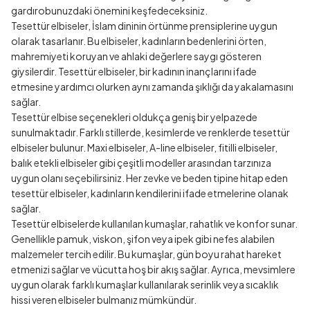
gardırobunuzdaki önemini keşfedeceksiniz.
Tesettür elbiseler, İslam dininin örtünme prensiplerine uygun
olarak tasarlanır. Bu elbiseler, kadınların bedenlerini örten,
mahremiyeti koruyan ve ahlaki değerlere saygı gösteren
giysilerdir. Tesettür elbiseler, bir kadının inançlarını ifade
etmesine yardımcı olurken aynı zamanda şıklığı da yakalamasını
sağlar.
Tesettür elbise seçenekleri oldukça geniş bir yelpazede
sunulmaktadır. Farklı stillerde, kesimlerde ve renklerde tesettür
elbiseler bulunur. Maxi elbiseler, A-line elbiseler, fitilli elbiseler,
balık etekli elbiseler gibi çeşitli modeller arasından tarzınıza
uygun olanı seçebilirsiniz. Her zevke ve beden tipine hitap eden
tesettür elbiseler, kadınların kendilerini ifade etmelerine olanak
sağlar.
Tesettür elbiselerde kullanılan kumaşlar, rahatlık ve konfor sunar.
Genellikle pamuk, viskon, şifon veya ipek gibi nefes alabilen
malzemeler tercih edilir. Bu kumaşlar, gün boyu rahat hareket
etmenizi sağlar ve vücutta hoş bir akış sağlar. Ayrıca, mevsimlere
uygun olarak farklı kumaşlar kullanılarak serinlik veya sıcaklık
hissi veren elbiseler bulmanız mümkündür.