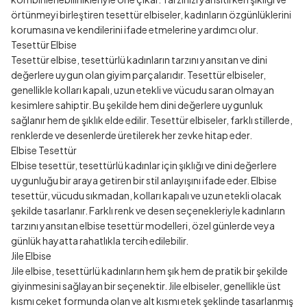
örtünmeyi birleştiren tesettür elbiseler, kadınların özgünlüklerini
korumasına ve kendilerini ifade etmelerine yardımcı olur.
Tesettür Elbise
Tesettür elbise, tesettürlü kadınların tarzını yansıtan ve dini
değerlere uygun olan giyim parçalarıdır. Tesettür elbiseler,
genellikle kolları kapalı, uzun etekli ve vücudu saran olmayan
kesimlere sahiptir. Bu şekilde hem dini değerlere uygunluk
sağlanır hem de şıklık elde edilir. Tesettür elbiseler, farklı stillerde,
renklerde ve desenlerde üretilerek her zevke hitap eder.
Elbise Tesettür
Elbise tesettür, tesettürlü kadınlar için şıklığı ve dini değerlere
uygunluğu bir araya getiren bir stil anlayışını ifade eder. Elbise
tesettür, vücudu sıkmadan, kolları kapalı ve uzun etekli olacak
şekilde tasarlanır. Farklı renk ve desen seçenekleriyle kadınların
tarzını yansıtan elbise tesettür modelleri, özel günlerde veya
günlük hayatta rahatlıkla tercih edilebilir.
Jile Elbise
Jile elbise, tesettürlü kadınların hem şık hem de pratik bir şekilde
giyinmesini sağlayan bir seçenektir. Jile elbiseler, genellikle üst
kısmı ceket formunda olan ve alt kısmı etek şeklinde tasarlanmış