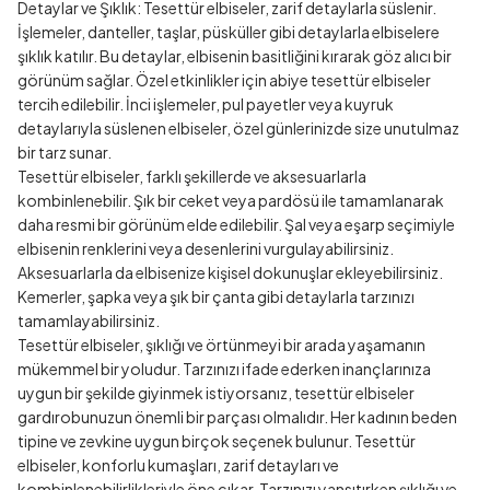
Detaylar ve Şıklık: Tesettür elbiseler, zarif detaylarla süslenir.
İşlemeler, danteller, taşlar, püsküller gibi detaylarla elbiselere
şıklık katılır. Bu detaylar, elbisenin basitliğini kırarak göz alıcı bir
görünüm sağlar. Özel etkinlikler için abiye tesettür elbiseler
tercih edilebilir. İnci işlemeler, pul payetler veya kuyruk
detaylarıyla süslenen elbiseler, özel günlerinizde size unutulmaz
bir tarz sunar.
Tesettür elbiseler, farklı şekillerde ve aksesuarlarla
kombinlenebilir. Şık bir ceket veya pardösü ile tamamlanarak
daha resmi bir görünüm elde edilebilir. Şal veya eşarp seçimiyle
elbisenin renklerini veya desenlerini vurgulayabilirsiniz.
Aksesuarlarla da elbisenize kişisel dokunuşlar ekleyebilirsiniz.
Kemerler, şapka veya şık bir çanta gibi detaylarla tarzınızı
tamamlayabilirsiniz.
Tesettür elbiseler, şıklığı ve örtünmeyi bir arada yaşamanın
mükemmel bir yoludur. Tarzınızı ifade ederken inançlarınıza
uygun bir şekilde giyinmek istiyorsanız, tesettür elbiseler
gardırobunuzun önemli bir parçası olmalıdır. Her kadının beden
tipine ve zevkine uygun birçok seçenek bulunur. Tesettür
elbiseler, konforlu kumaşları, zarif detayları ve
kombinlenebilirlikleriyle öne çıkar. Tarzınızı yansıtırken şıklığı ve