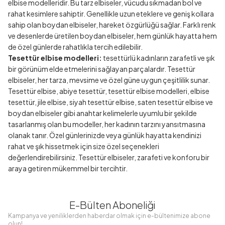
elbise modelleridir. Bu tarz elbiseler, vücudu sıkmadan bol ve
rahat kesimlere sahiptir. Genellikle uzun eteklere ve geniş kollara
sahip olan boydan elbiseler, hareket özgürlüğü sağlar. Farklı renk
ve desenlerde üretilen boydan elbiseler, hem günlük hayatta hem
de özel günlerde rahatlıkla tercih edilebilir.
Tesettür elbise modelleri:
tesettürlü kadınların zarafetli ve şık
bir görünüm elde etmelerini sağlayan parçalardır. Tesettür
elbiseler, her tarza, mevsime ve özel güne uygun çeşitlilik sunar.
Tesettür elbise, abiye tesettür, tesettür elbise modelleri, elbise
tesettür, jile elbise, siyah tesettür elbise, saten tesettür elbise ve
boydan elbiseler gibi anahtar kelimelerle uyumlu bir şekilde
tasarlanmış olan bu modeller, her kadının tarzını yansıtmasına
olanak tanır. Özel günlerinizde veya günlük hayatta kendinizi
rahat ve şık hissetmek için size özel seçenekleri
değerlendirebilirsiniz. Tesettür elbiseler, zarafeti ve konforu bir
araya getiren mükemmel bir tercihtir.
E-Bülten Aboneliği
Kampanya ve yeniliklerden haberdar olmak için e-bültenimize abone
olun!