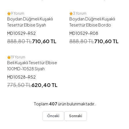
38
40
42
46
48
38
9 Yorum
3 Yorum
Boydan Düğmeli Kuşaklı
Boydan Düğmeli Kuşaklı
Tesettür Elbise Siyah
Tesettür Elbise Bordo
1
MD10529-R52
MD10529-R08
888,80
TL
710,60
TL
888,80
TL
710,60
TL
46-48
50-52
19 Yorum
Beli Kuşaklı Tesettür Elbise
100MD-10528 Siyah
MD10528-R52
775,50
TL
620,40
TL
Toplam
407
ürün bulunmaktadır.
Önceki
Sonraki