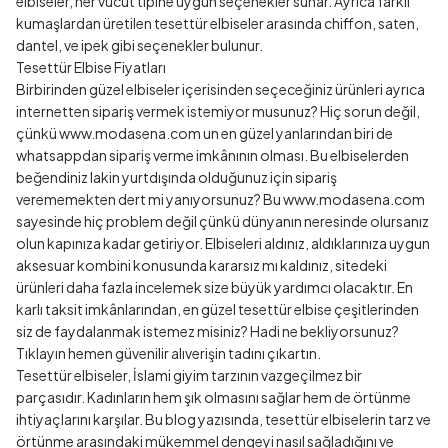
elbiseler, her vücut tipine uygun seçenekler sunar. Ayrıca farklı
kumaşlardan üretilen tesettür elbiseler arasında chiffon, saten,
dantel, ve ipek gibi seçenekler bulunur.
Tesettür Elbise Fiyatları
Birbirinden güzel elbiseler içerisinden seçeceğiniz ürünleri ayrıca
internetten sipariş vermek istemiyor musunuz? Hiç sorun değil,
çünkü www.modasena.com un en güzel yanlarından biri de
whatsappdan sipariş verme imkânının olması. Bu elbiselerden
beğendiniz lakin yurtdışında olduğunuz için sipariş
verememekten dert mi yanıyorsunuz? Bu www.modasena.com
sayesinde hiç problem değil çünkü dünyanın neresinde olursanız
olun kapınıza kadar getiriyor. Elbiseleri aldınız, aldıklarınıza uygun
aksesuar kombini konusunda kararsız mı kaldınız, sitedeki
ürünleri daha fazla incelemek size büyük yardımcı olacaktır. En
karlı taksit imkânlarından, en güzel tesettür elbise çeşitlerinden
siz de faydalanmak istemez misiniz? Hadi ne bekliyorsunuz?
Tıklayın hemen güvenilir alıverişin tadını çıkartın.
Tesettür elbiseler, İslami giyim tarzının vazgeçilmez bir
parçasıdır. Kadınların hem şık olmasını sağlar hem de örtünme
ihtiyaçlarını karşılar. Bu blog yazısında, tesettür elbiselerin tarz ve
örtünme arasındaki mükemmel dengeyi nasıl sağladığını ve