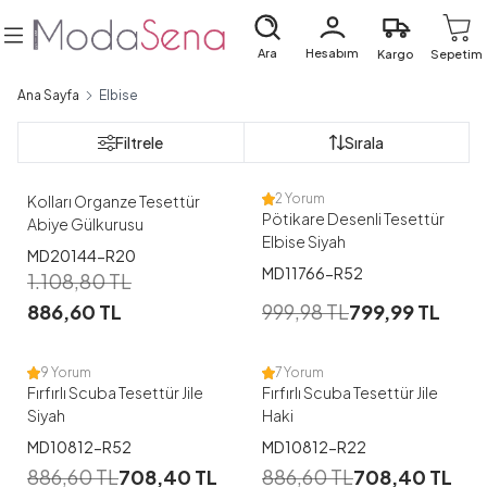
Ara
Hesabım
Kargo
Sepetim
Ana Sayfa
Elbise
1
1
Filtrele
Sırala
38-40
42-44
36
38
40
2 Yorum
Kolları Organze Tesettür
Pötikare Desenli Tesettür
Abiye Gülkurusu
Elbise Siyah
MD20144-R20
MD11766-R52
1
1
1.108,80
TL
886,60
TL
999,98
TL
799,99
TL
38
40
42
44
46
38
44
46
9 Yorum
7 Yorum
Fırfırlı Scuba Tesettür Jile
Fırfırlı Scuba Tesettür Jile
Siyah
Haki
1
1
MD10812-R52
MD10812-R22
886,60
TL
708,40
TL
886,60
TL
708,40
TL