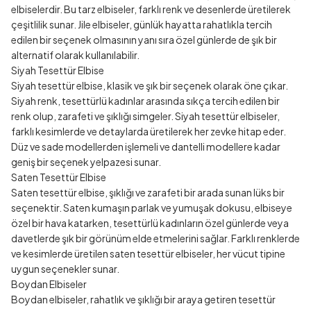
elbiselerdir. Bu tarz elbiseler, farklı renk ve desenlerde üretilerek
çeşitlilik sunar. Jile elbiseler, günlük hayatta rahatlıkla tercih
edilen bir seçenek olmasının yanı sıra özel günlerde de şık bir
alternatif olarak kullanılabilir.
Siyah Tesettür Elbise
Siyah tesettür elbise, klasik ve şık bir seçenek olarak öne çıkar.
Siyah renk, tesettürlü kadınlar arasında sıkça tercih edilen bir
renk olup, zarafeti ve şıklığı simgeler. Siyah tesettür elbiseler,
farklı kesimlerde ve detaylarda üretilerek her zevke hitap eder.
Düz ve sade modellerden işlemeli ve dantelli modellere kadar
geniş bir seçenek yelpazesi sunar.
Saten Tesettür Elbise
Saten tesettür elbise, şıklığı ve zarafeti bir arada sunan lüks bir
seçenektir. Saten kumaşın parlak ve yumuşak dokusu, elbiseye
özel bir hava katarken, tesettürlü kadınların özel günlerde veya
davetlerde şık bir görünüm elde etmelerini sağlar. Farklı renklerde
ve kesimlerde üretilen saten tesettür elbiseler, her vücut tipine
uygun seçenekler sunar.
Boydan Elbiseler
Boydan elbiseler, rahatlık ve şıklığı bir araya getiren tesettür