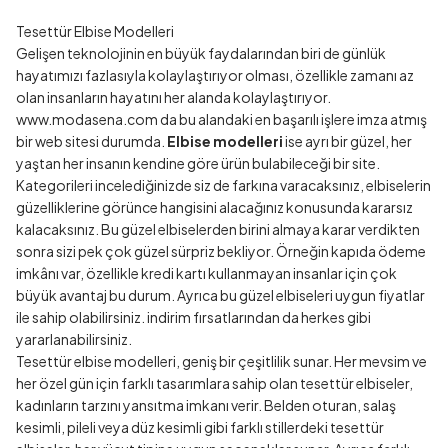
Tesettür Elbise Modelleri
Gelişen teknolojinin en büyük faydalarından biri de günlük
hayatımızı fazlasıyla kolaylaştırıyor olması, özellikle zamanı az
olan insanların hayatını her alanda kolaylaştırıyor.
www.modasena.com da bu alandaki en başarılı işlere imza atmış
bir web sitesi durumda.
Elbise modelleri
ise ayrı bir güzel, her
yaştan her insanın kendine göre ürün bulabileceği bir site.
Kategorileri incelediğinizde siz de farkına varacaksınız, elbiselerin
güzelliklerine görünce hangisini alacağınız konusunda kararsız
kalacaksınız. Bu güzel elbiselerden birini almaya karar verdikten
sonra sizi pek çok güzel sürpriz bekliyor. Örneğin kapıda ödeme
imkânı var, özellikle kredi kartı kullanmayan insanlar için çok
büyük avantaj bu durum. Ayrıca bu güzel elbiseleri uygun fiyatlar
ile sahip olabilirsiniz. indirim fırsatlarından da herkes gibi
yararlanabilirsiniz.
Tesettür elbise modelleri, geniş bir çeşitlilik sunar. Her mevsim ve
her özel gün için farklı tasarımlara sahip olan tesettür elbiseler,
kadınların tarzını yansıtma imkanı verir. Belden oturan, salaş
kesimli, pileli veya düz kesimli gibi farklı stillerdeki tesettür