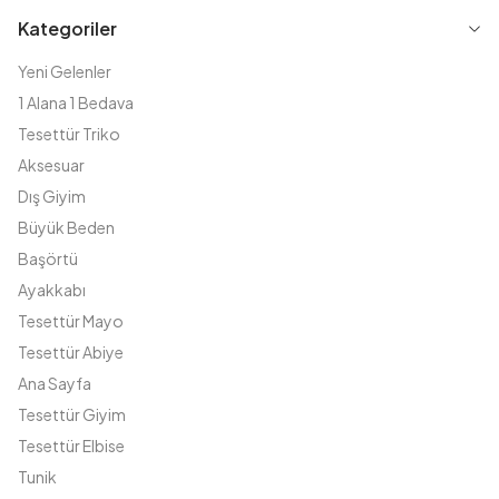
Kategoriler
Yeni Gelenler
1 Alana 1 Bedava
Tesettür Triko
Aksesuar
Dış Giyim
Büyük Beden
Başörtü
Ayakkabı
Tesettür Mayo
Tesettür Abiye
Ana Sayfa
Tesettür Giyim
Tesettür Elbise
Tunik