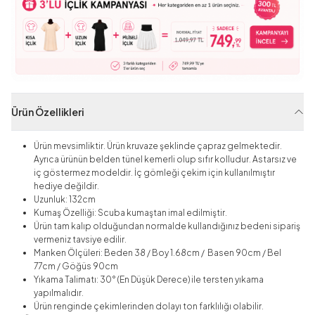
Ürün Özellikleri
Ürün mevsimliktir. Ürün kruvaze şeklinde çapraz gelmektedir.
Ayrıca ürünün belden tünel kemerli olup sıfır kolludur. Astarsız ve
iç göstermez modeldir. İç gömleği çekim için kullanılmıştır
hediye değildir.
Uzunluk: 132cm
Kumaş Özelliği: Scuba kumaştan imal edilmiştir.
Ürün tam kalıp olduğundan normalde kullandığınız bedeni sipariş
vermeniz tavsiye edilir.
Manken Ölçüleri: Beden 38 / Boy 1.68cm / Basen 90cm / Bel
77cm / Göğüs 90cm
Yıkama Talimatı: 30° (En Düşük Derece) ile tersten yıkama
yapılmalıdır.
Ürün renginde çekimlerinden dolayı ton farklılığı olabilir.