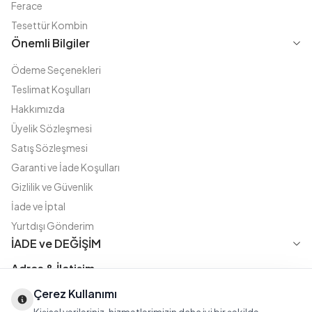
Ferace
Tesettür Kombin
Önemli Bilgiler
Ödeme Seçenekleri
Teslimat Koşulları
Hakkımızda
Üyelik Sözleşmesi
Satış Sözleşmesi
Garanti ve İade Koşulları
Gizlilik ve Güvenlik
İade ve İptal
Yurtdışı Gönderim
İADE ve DEĞİŞİM
Adres & İletişim
Çerez Kullanımı
Instagram
TikTok
X
WhatsApp
Fatih Cd. Akasya sok no:11 D.5 Merter - Güngören / İSTANBUL