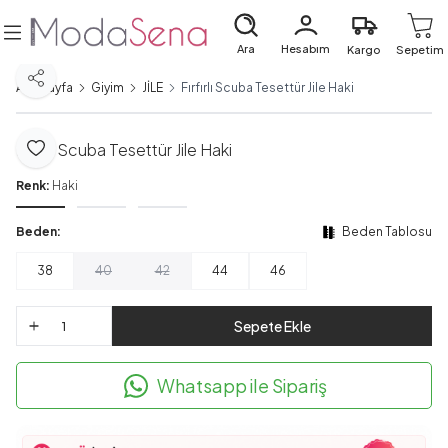
Ara
Hesabım
Kargo
Sepetim
Paylaş
Ana Sayfa
Giyim
JİLE
Fırfırlı Scuba Tesettür Jile Haki
Fırfırlı Scuba Tesettür Jile Haki
Favoriye Ekle
Renk:
Haki
Beden:
Beden Tablosu
38
40
42
44
46
Sepete Ekle
Whatsapp ile Sipariş