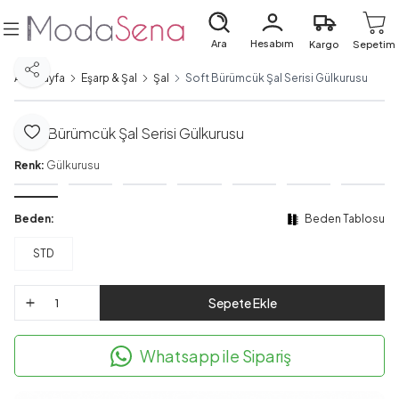
Ara
Hesabım
Kargo
Sepetim
Paylaş
Ana Sayfa
Eşarp & Şal
Şal
Soft Bürümcük Şal Serisi Gülkurusu
Soft Bürümcük Şal Serisi Gülkurusu
Favoriye Ekle
Renk:
Gülkurusu
Beden:
Beden Tablosu
STD
Sepete Ekle
Whatsapp ile Sipariş