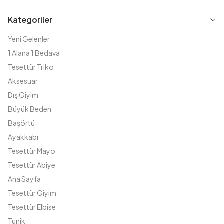
Kategoriler
Yeni Gelenler
1 Alana 1 Bedava
Tesettür Triko
Aksesuar
Dış Giyim
Büyük Beden
Başörtü
Ayakkabı
Tesettür Mayo
Tesettür Abiye
Ana Sayfa
Tesettür Giyim
Tesettür Elbise
Tunik