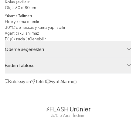
Kolay şekil alır
Ölçü: 80 x 180 cm
Yıkama Talimatı
Elde yıkama önerilir
30°C’de hassas yıkama yapılabilir
Ağartıcı kullanılmaz
Düşük ısıda ütülenebilir
Kurutma makinesi kullanılması önerilmez
Ödeme Seçenekleri
Not
Çekim ışıklarından dolayı ürün renginde ton farklılıkları görülebilir.
Beden Tablosu
Şal
Koleksiyon
Teklif
Fiyat Alarmı
Ürün Filtreleri
Paylaş
Tedarikçi Ürün Kodu
1
1
ECN22200-R20
⚡FLASH
Ürünler
Ürün Kodu
38
42
38
40
%70'e Varan İndirim
125M01022200R20
44
46
48
2 Yorum
Boydan
Düğmeli Salaş