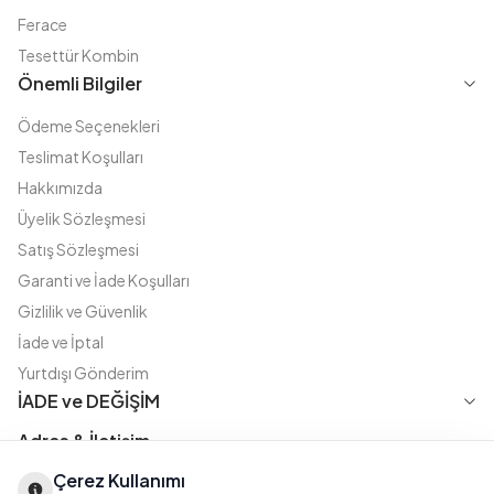
Ferace
Tesettür Kombin
Önemli Bilgiler
Ödeme Seçenekleri
Teslimat Koşulları
Hakkımızda
Üyelik Sözleşmesi
Satış Sözleşmesi
Garanti ve İade Koşulları
Gizlilik ve Güvenlik
İade ve İptal
Yurtdışı Gönderim
İADE ve DEĞİŞİM
Adres & İletişim
Çerez Kullanımı
Instagram
TikTok
X
WhatsApp