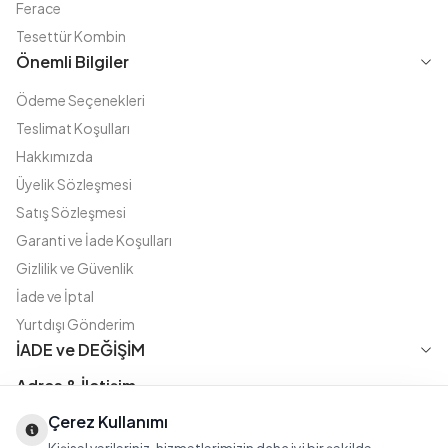
Ferace
Tesettür Kombin
Önemli Bilgiler
Ödeme Seçenekleri
Teslimat Koşulları
Hakkımızda
Üyelik Sözleşmesi
Satış Sözleşmesi
Garanti ve İade Koşulları
Gizlilik ve Güvenlik
İade ve İptal
Yurtdışı Gönderim
İADE ve DEĞİŞİM
Adres & İletişim
Çerez Kullanımı
Instagram
TikTok
X
WhatsApp
Fatih Cd. Akasya sok no:11 D.5 Merter - Güngören / İSTANBUL