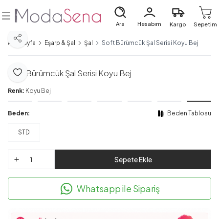
Ara
Hesabım
Kargo
Sepetim
Paylaş
Ana Sayfa
Eşarp & Şal
Şal
Soft Bürümcük Şal Serisi Koyu Bej
Soft Bürümcük Şal Serisi Koyu Bej
Favoriye Ekle
Renk:
Koyu Bej
Beden:
Beden Tablosu
STD
Sepete Ekle
Whatsapp ile Sipariş