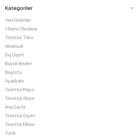
Kategoriler
Yeni Gelenler
1 Alana 1 Bedava
Tesettür Triko
Aksesuar
Dış Giyim
Büyük Beden
Başörtü
Ayakkabı
Tesettür Mayo
Tesettür Abiye
Ana Sayfa
Tesettür Giyim
Tesettür Elbise
Tunik