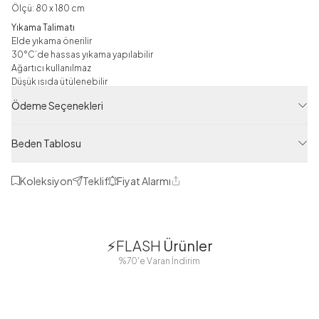
Ölçü: 80 x 180 cm
Yıkama Talimatı
Elde yıkama önerilir
30°C’de hassas yıkama yapılabilir
Ağartıcı kullanılmaz
Düşük ısıda ütülenebilir
Kurutma makinesi kullanılması önerilmez
Ödeme Seçenekleri
Not
Çekim ışıklarından dolayı ürün renginde ton farklılıkları görülebilir.
Beden Tablosu
Şal
Koleksiyon
Teklif
Fiyat Alarmı
Ürün Filtreleri
Paylaş
Tedarikçi Ürün Kodu
1
1
ECN22200-T50
⚡FLASH
Ürünler
Ürün Kodu
38
42
38
40
%70'e Varan İndirim
125M01022200T50
44
46
48
2 Yorum
Boydan
Düğmeli Salaş
Fisto Detaylı
Düğmeli Kolu
Aerobin