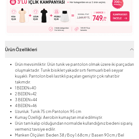
Ürün Özellikleri
Ürün mevsimliktir. Ürün tunik ve pantolon olmak üzere iki parçadan
oluşmaktadır. Tunik bisiklet yakadır sırtı fermuarlı beli seyyar
kuşaklı. Pantolon beli lastikli paçaları geniştir çok rahat bir
takımdır.
1 BEDEN=40
2 BEDEN=42
3 BEDEN=44
4 BEDEN=46
Uzunluk: Tunik 75 cm Pantolon:95 cm
Kumaş Özelliği: Aerobin
kumaştan imal edilmiştir.
Ürün tam kalıp olduğundan normalde kullandığınız bedeni sipariş
vermeniz tavsiye edilir.
Manken Ölçüleri: Beden 38 / Boy 1.68cm / Basen 90cm / Bel