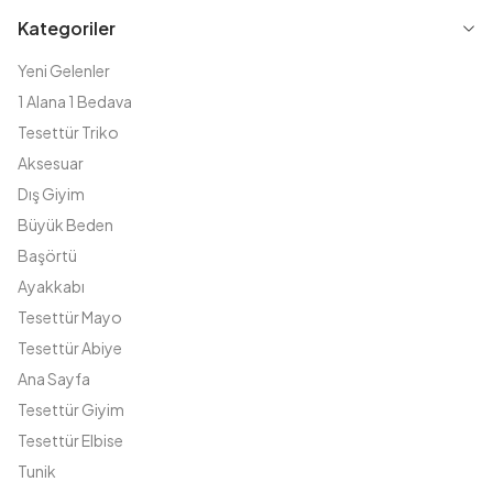
Kategoriler
Yeni Gelenler
1 Alana 1 Bedava
Tesettür Triko
Aksesuar
Dış Giyim
Büyük Beden
Başörtü
Ayakkabı
Tesettür Mayo
Tesettür Abiye
Ana Sayfa
Tesettür Giyim
Tesettür Elbise
Tunik