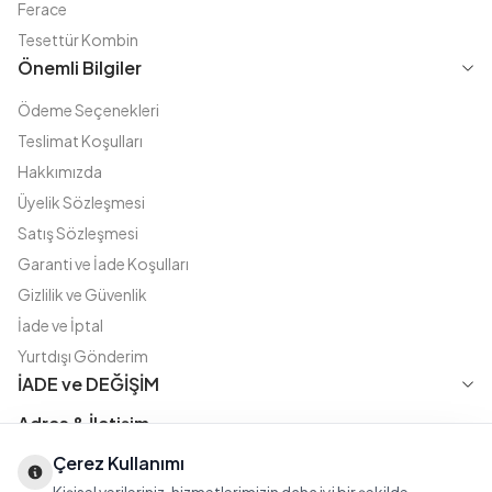
Ferace
Tesettür Kombin
Önemli Bilgiler
Ödeme Seçenekleri
Teslimat Koşulları
Hakkımızda
Üyelik Sözleşmesi
Satış Sözleşmesi
Garanti ve İade Koşulları
Gizlilik ve Güvenlik
İade ve İptal
Yurtdışı Gönderim
İADE ve DEĞİŞİM
Adres & İletişim
Çerez Kullanımı
Instagram
TikTok
X
WhatsApp
Fatih Cd. Akasya sok no:11 D.5 Merter - Güngören / İSTANBUL