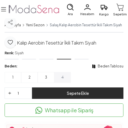
Ara
Hesabım
Kargo
Sepetim
Paylaş
Ana Sayfa
Yeni Sezon
Salaş Kalıp Aerobin Tesettür İkili Takım Siyah
Salaş Kalıp Aerobin Tesettür İkili Takım Siyah
Favoriye Ekle
Renk:
Siyah
Beden:
Beden Tablosu
1
2
3
4
Sepete Ekle
Whatsapp ile Sipariş