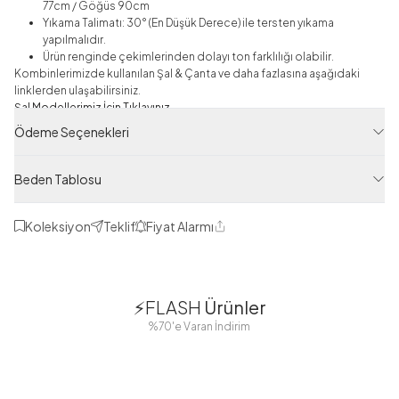
77cm / Göğüs 90cm
Yıkama Talimatı: 30° (En Düşük Derece) ile tersten yıkama
yapılmalıdır.
Ürün renginde çekimlerinden dolayı ton farklılığı olabilir.
Kombinlerimizde kullanılan Şal & Çanta ve daha fazlasına aşağıdaki
linklerden ulaşabilirsiniz.
Şal Modellerimiz İçin Tıklayınız
Ödeme Seçenekleri
Çanta Modellerimiz İçin Tıklayınız
Yeni Sezon
Beden Tablosu
Ürün Filtreleri
Koleksiyon
Teklif
Fiyat Alarmı
Tedarikçi Ürün Kodu
Paylaş
ZNK14003-R52
Ürün Kodu
1
1
120M00614003R52
⚡FLASH
Ürünler
38
42
38
40
%70'e Varan İndirim
44
46
48
2 Yorum
Boydan
Düğmeli Salaş
Fisto Detaylı
Düğmeli Kolu
Aerobin