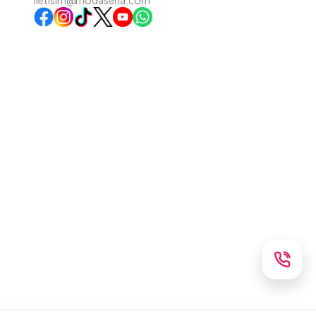
iletisim@modasena.com
Instagram
TikTok
X
WhatsApp