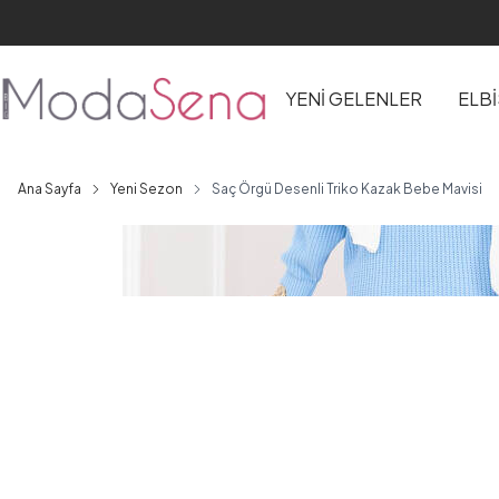
YENİ GELENLER
ELB
Ana Sayfa
Yeni Sezon
Saç Örgü Desenli Triko Kazak Bebe Mavisi