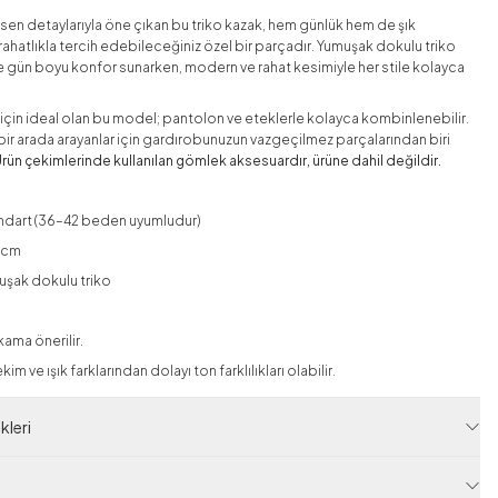
sen detaylarıyla öne çıkan bu triko kazak, hem günlük hem de şık
ahatlıkla tercih edebileceğiniz özel bir parçadır. Yumuşak dokulu triko
 gün boyu konfor sunarken, modern ve rahat kesimiyle her stile kolayca
için ideal olan bu model; pantolon ve eteklerle kolayca kombinlenebilir.
ğı bir arada arayanlar için gardırobunuzun vazgeçilmez parçalarından biri
Ürün çekimlerinde kullanılan gömlek aksesuardır, ürüne dahil değildir.
ndart (36–42 beden uyumludur)
0 cm
uşak dokulu triko
ama önerilir.
im ve ışık farklarından dolayı ton farklılıkları olabilir.
leri
 Kodu
RAF14510-R05