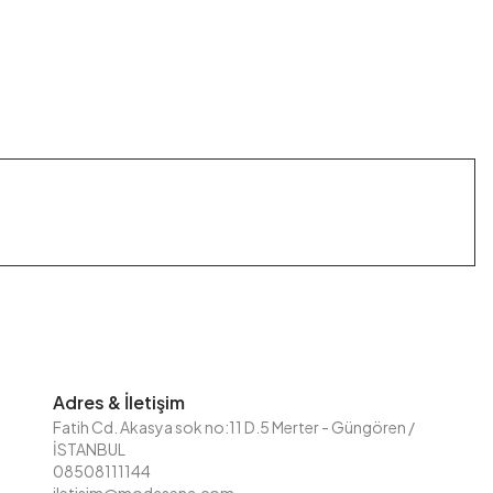
Adres & İletişim
Fatih Cd. Akasya sok no:11 D.5 Merter - Güngören /
İSTANBUL
08508111144