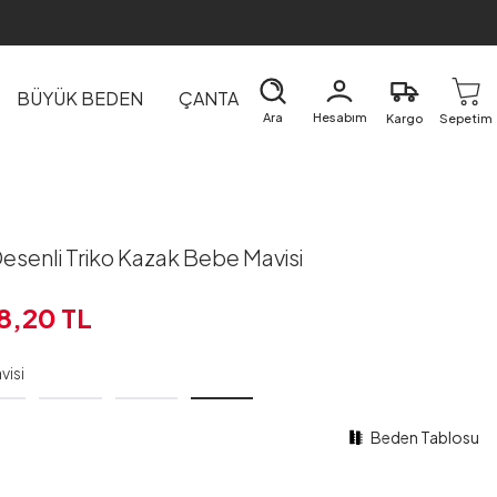
BÜYÜK BEDEN
ÇANTA
DIŞ GİYİM
EV&TEKSTİL
Ara
Hesabım
Kargo
Sepetim
esenli Triko Kazak Bebe Mavisi
8,20
TL
visi
Beden Tablosu