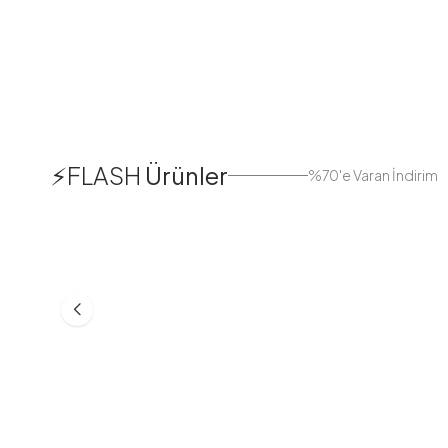
1
⚡FLASH
Ürünler
%70'e Varan İndirim
38
42
44
Boydan Düğmeli Kolu Lastikli
Düğmeli Salaş A
Elbise İndigo
Bej
ASM55618-R24
MD21332-R06
553,30
TL
399,98
TL
749,98
TL
499