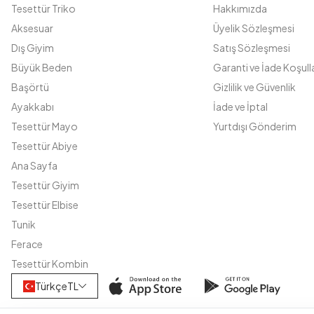
Tesettür Triko
Hakkımızda
Aksesuar
Üyelik Sözleşmesi
Dış Giyim
Satış Sözleşmesi
Büyük Beden
Garanti ve İade Koşulla
Başörtü
Gizlilik ve Güvenlik
Ayakkabı
İade ve İptal
Tesettür Mayo
Yurtdışı Gönderim
Tesettür Abiye
Ana Sayfa
Tesettür Giyim
Tesettür Elbise
Tunik
Ferace
Tesettür Kombin
Türkçe
TL