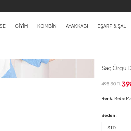
İSE
GİYİM
KOMBİN
AYAKKABI
EŞARP & ŞAL
Saç Örgü D
39
498,30
TL
Renk:
Bebe Ma
Beden:
STD