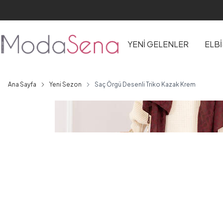
YENİ GELENLER
ELB
Ana Sayfa
Yeni Sezon
Saç Örgü Desenli Triko Kazak Krem