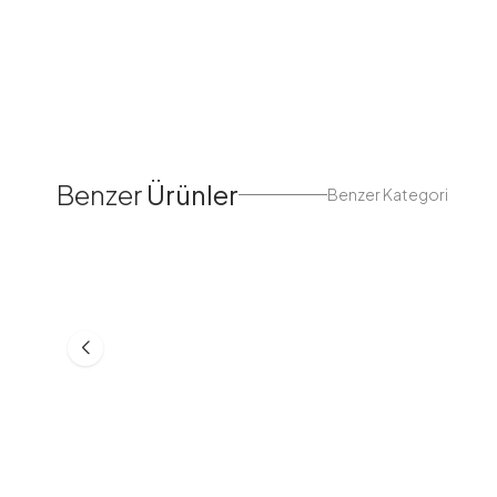
Benzer
Ürünler
Benzer Kategori
Fırfır Biyeli Tek Kişilik Pike
Fırfır Biyeli Çift Kişilik Pi
Takımı Beyaz
Takımı Beyaz
UÇK14333-R07
UÇK20444-R07
1.424,98
TL
1.249,98
TL
999,99
TL
1.139,99
TL