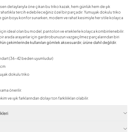
sen detaylarıyla öne çıkan bu triko kazak, hem günlük hem de şık
ahatlıkla tercih edebileceğiniz özel bir parçadır. Yumuşak dokulu triko
 gün boyu konfor sunarken, modern ve rahat kesimiyle her stile kolayca
için ideal olan bu model; pantolon ve eteklerle kolayca kombinlenebilir.
ğı bir arada arayanlar için gardırobunuzun vazgeçilmez parçalarından biri
Ürün çekimlerinde kullanılan gömlek aksesuardır, ürüne dahil değildir.
ndart (36–42 beden uyumludur)
0 cm
uşak dokulu triko
ama önerilir.
im ve ışık farklarından dolayı ton farklılıkları olabilir.
leri
 Kodu
RAF14510-R32