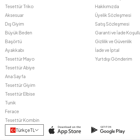
Tesettür Triko
Hakkımızda
Aksesuar
Üyelik Sözleşmesi
Dış Giyim
Satış Sözleşmesi
Büyük Beden
Garanti ve İade Koşulla
Başörtü
Gizlilik ve Güvenlik
Ayakkabı
İade ve İptal
Tesettür Mayo
Yurtdışı Gönderim
Tesettür Abiye
Ana Sayfa
Tesettür Giyim
Tesettür Elbise
Tunik
Ferace
Tesettür Kombin
Türkçe
TL