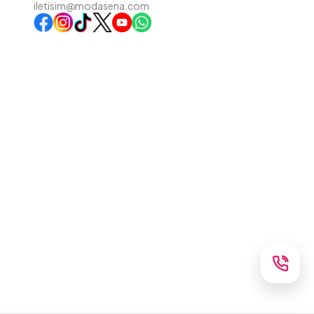
iletisim@modasena.com
Instagram
TikTok
X
WhatsApp