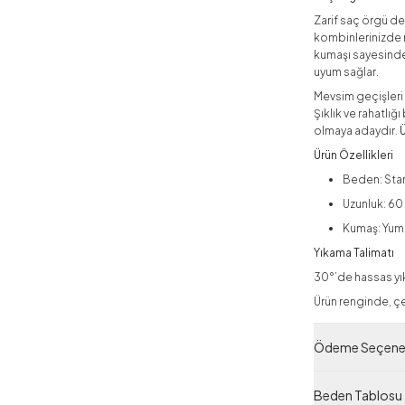
Zarif saç örgü de
kombinlerinizde r
kumaşı sayesinde
uyum sağlar.
Mevsim geçişleri 
Şıklık ve rahatlı
olmaya adaydır.
Ürün Özellikleri
Beden: Sta
Uzunluk: 6
Kumaş: Yum
Yıkama Talimatı
30°’de hassas yık
Ürün renginde, çek
Yeni Sezon
Ödeme Seçenek
Ürün Filtreleri
Beden Tablosu
Tedarikçi Ürün