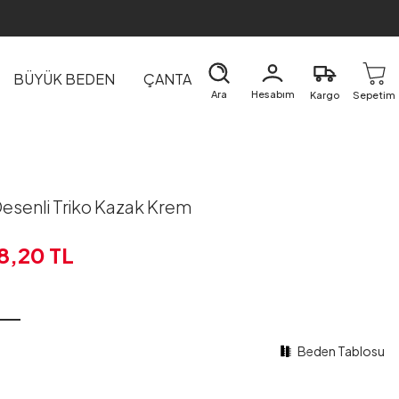
BÜYÜK BEDEN
ÇANTA
DIŞ GİYİM
EV&TEKSTİL
Ara
Hesabım
Kargo
Sepetim
esenli Triko Kazak Krem
8,20
TL
Beden Tablosu