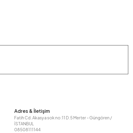
Adres & İletişim
Fatih Cd. Akasya sok no:11 D.5 Merter - Güngören /
İSTANBUL
08508111144