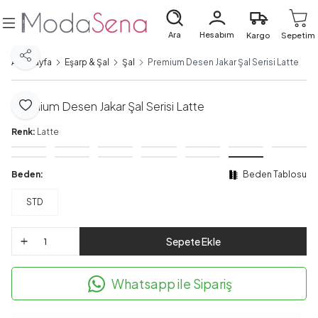
Ara
Hesabım
Kargo
Sepetim
Paylaş
Ana Sayfa
Eşarp & Şal
Şal
Premium Desen Jakar Şal Serisi Latte
Premium Desen Jakar Şal Serisi Latte
Favoriye Ekle
Renk:
Latte
Beden:
Beden Tablosu
STD
Sepete Ekle
Whatsapp ile Sipariş