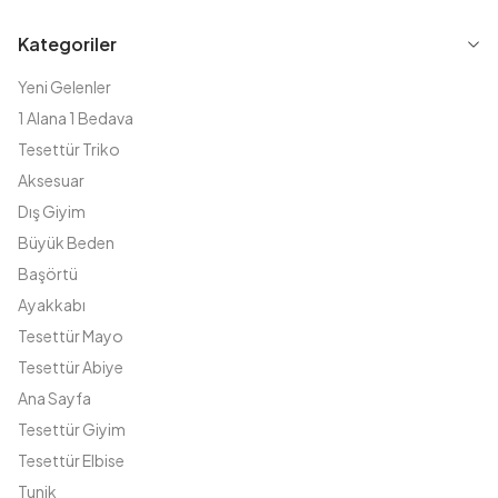
Kategoriler
Yeni Gelenler
1 Alana 1 Bedava
Tesettür Triko
Aksesuar
Dış Giyim
Büyük Beden
Başörtü
Ayakkabı
Tesettür Mayo
Tesettür Abiye
Ana Sayfa
Tesettür Giyim
Tesettür Elbise
Tunik