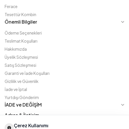
Ferace
Tesettür Kombin
Önemli Bilgiler
Ödeme Seçenekleri
Teslimat Koşulları
Hakkımızda
Üyelik Sözleşmesi
Satış Sözleşmesi
Garanti ve İade Koşulları
Gizlilik ve Güvenlik
İade ve İptal
Yurtdışı Gönderim
İADE ve DEĞİŞİM
Adres & İletişim
Çerez Kullanımı
Instagram
TikTok
X
WhatsApp