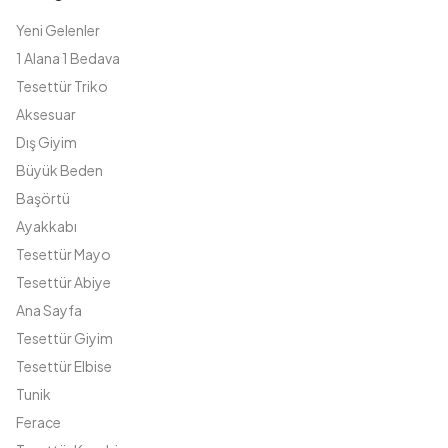
Yeni Gelenler
1 Alana 1 Bedava
Tesettür Triko
Aksesuar
Dış Giyim
Büyük Beden
Başörtü
Ayakkabı
Tesettür Mayo
Tesettür Abiye
Ana Sayfa
Tesettür Giyim
Tesettür Elbise
Tunik
Ferace