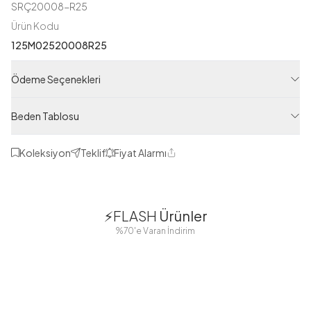
SRÇ20008-R25
Ürün Kodu
125M02520008R25
Ödeme Seçenekleri
Beden Tablosu
Koleksiyon
Teklif
Fiyat Alarmı
Paylaş
1
1
⚡FLASH
Ürünler
38
42
38
40
%70'e Varan İndirim
44
46
48
2 Yorum
Boydan
Düğmeli Salaş
Fisto Detaylı
Düğmeli Kolu
Aerobin
Kuşaklı
Lastikli Elbise
Kimono Bej
ASM55618-
MD21332-R06