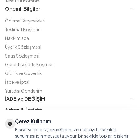
Tesettür Kombin
Önemli Bilgiler
Ödeme Seçenekleri
Teslimat Koşulları
Hakkımızda
Üyelik Sözleşmesi
Satış Sözleşmesi
Garanti ve İade Koşulları
Gizlilik ve Güvenlik
İade ve İptal
Yurtdışı Gönderim
İADE ve DEĞİŞİM
Adres & İletişim
Çerez Kullanımı
Instagram
TikTok
X
WhatsApp
Fatih Cd. Akasya sok no:11 D.5 Merter - Güngören / İSTANBUL
Kişisel verileriniz, hizmetlerimizin daha iyi bir şekilde
08508111144
sunulması için mevzuata uygun bir şekilde toplanıp işlenir.
iletisim@modasena.com