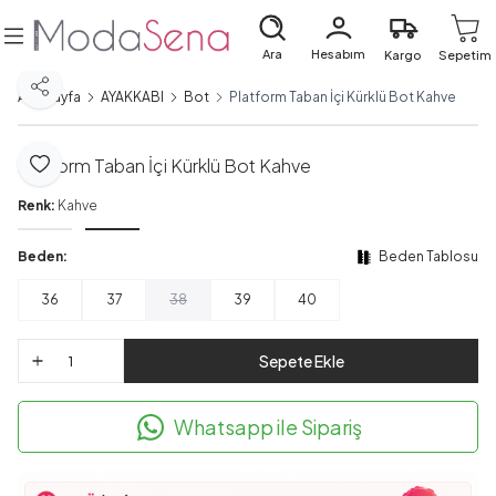
Ara
Hesabım
Kargo
Sepetim
Paylaş
Ana Sayfa
AYAKKABI
Bot
Platform Taban İçi Kürklü Bot Kahve
Platform Taban İçi Kürklü Bot Kahve
Favoriye Ekle
Renk:
Kahve
Beden:
Beden Tablosu
36
37
38
39
40
Sepete Ekle
Whatsapp ile Sipariş