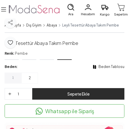
Ara
Hesabım
Kargo
Sepetim
Paylaş
Ana Sayfa
Dış Giyim
Abaya
Leyli Tesettür Abaya Takım Pembe
Leyli Tesettür Abaya Takım Pembe
Favoriye Ekle
Renk:
Pembe
Beden:
Beden Tablosu
1
2
Sepete Ekle
Whatsapp ile Sipariş