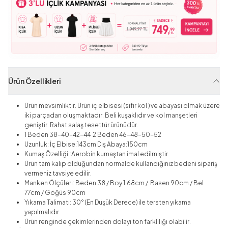
Ürün Özellikleri
Ürün mevsimliktir. Ürün iç elbisesi (sıfır kol ) ve abayası olmak üzere
iki parçadan oluşmaktadır. Beli kuşaklıdır ve kol manşetleri
geniştir. Rahat salaş tesettür ürünüdür.
1 Beden 38-40-42-44 2 Beden 46-48-50-52
Uzunluk: İç Elbise:143cm Dış Abaya:150cm
Kumaş Özelliği:
:
Aerobin
kumaştan imal edilmiştir.
Ürün tam kalıp olduğundan normalde kullandığınız bedeni sipariş
vermeniz tavsiye edilir.
Manken Ölçüleri: Beden 38 / Boy 1.68cm / Basen 90cm / Bel
77cm / Göğüs 90cm
Yıkama Talimatı: 30° (En Düşük Derece) ile tersten yıkama
yapılmalıdır.
Ürün renginde çekimlerinden dolayı ton farklılığı olabilir.