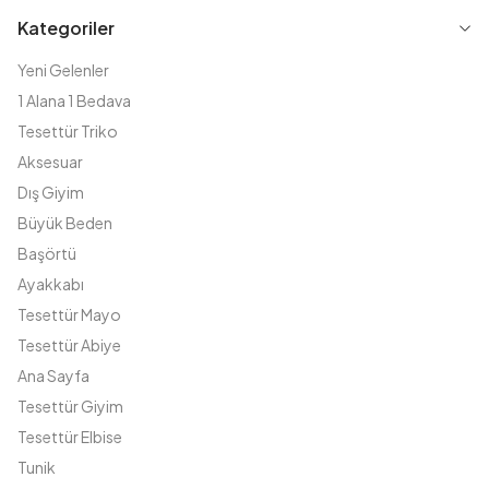
Kategoriler
Yeni Gelenler
1 Alana 1 Bedava
Tesettür Triko
Aksesuar
Dış Giyim
Büyük Beden
Başörtü
Ayakkabı
Tesettür Mayo
Tesettür Abiye
Ana Sayfa
Tesettür Giyim
Tesettür Elbise
Tunik