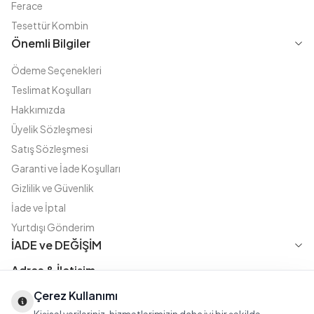
Ferace
Tesettür Kombin
Önemli Bilgiler
Ödeme Seçenekleri
Teslimat Koşulları
Hakkımızda
Üyelik Sözleşmesi
Satış Sözleşmesi
Garanti ve İade Koşulları
Gizlilik ve Güvenlik
İade ve İptal
Yurtdışı Gönderim
İADE ve DEĞİŞİM
Adres & İletişim
Çerez Kullanımı
Instagram
TikTok
X
WhatsApp
Fatih Cd. Akasya sok no:11 D.5 Merter - Güngören / İSTANBUL