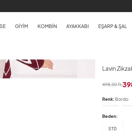
İSE
GİYİM
KOMBİN
AYAKKABI
EŞARP & ŞAL
Lavin Zikz
39
498,30
TL
Renk:
Bordo
Beden:
STD