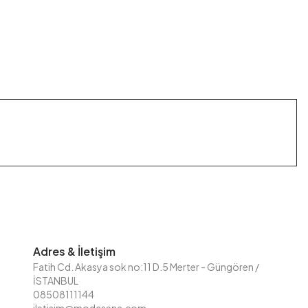
Adres & İletişim
Fatih Cd. Akasya sok no:11 D.5 Merter - Güngören /
İSTANBUL
08508111144