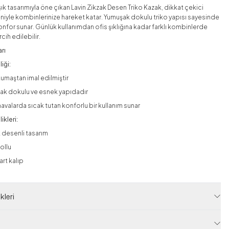
ık tasarımıyla öne çıkan Lavin Zikzak Desen Triko Kazak, dikkat çekici
niyle kombinlerinize hareket katar. Yumuşak dokulu triko yapısı sayesinde
nfor sunar. Günlük kullanımdan ofis şıklığına kadar farklı kombinlerde
rcih edilebilir.
rı
iği:
kumaştan imal edilmiştir
ak dokulu ve esnek yapıdadır
havalarda sıcak tutan konforlu bir kullanım sunar
ikleri:
 desenli tasarım
ollu
rt kalıp
:
Boyu: 72 cm
leri
art beden,
36–42 arası bedene uyumludur
rde 1–3 cm arası farklılık gösterebilir