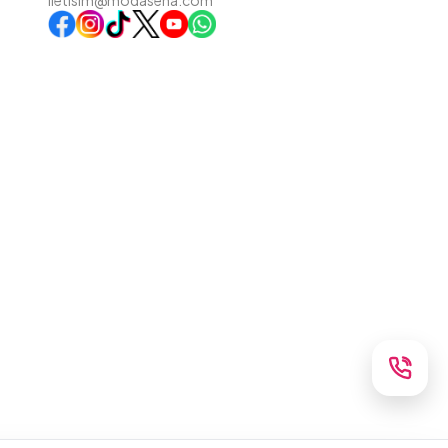
iletisim@modasena.com
Instagram
TikTok
X
WhatsApp