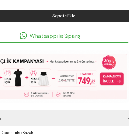
Sepete Ekle
Whatsapp ile Sipariş
i
k Desen Triko Kazak