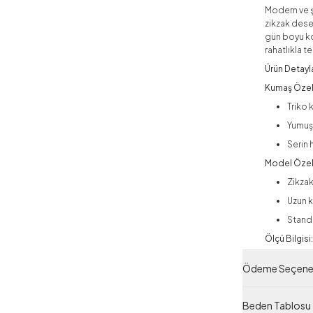
Modern ve ş
zikzak dese
gün boyu ko
rahatlıkla te
Ürün Detayla
Kumaş Özell
Triko 
Yumuş
Serin 
Model Özell
Zikzak
Uzun k
Standa
Ölçü Bilgisi
Ürün 
Ödeme Seçenek
Stand
Ölçüle
Beden Tablosu