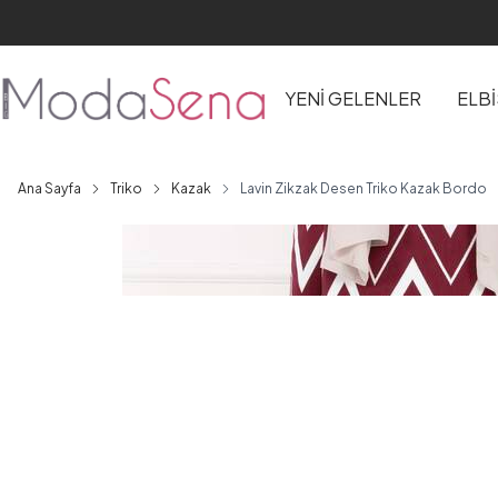
YENİ GELENLER
ELB
Ana Sayfa
Triko
Kazak
Lavin Zikzak Desen Triko Kazak Bordo