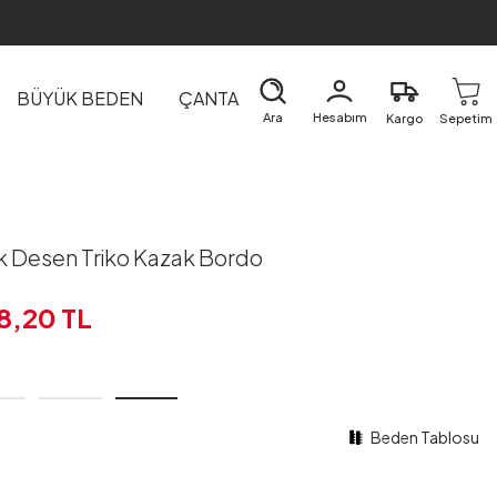
BÜYÜK BEDEN
ÇANTA
DIŞ GİYİM
EV&TEKSTİL
Ara
Hesabım
Kargo
Sepetim
ak Desen Triko Kazak Bordo
8,20
TL
Beden Tablosu