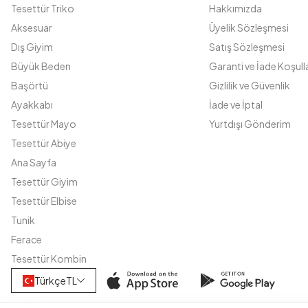
Tesettür Triko
Hakkımızda
Aksesuar
Üyelik Sözleşmesi
Dış Giyim
Satış Sözleşmesi
Büyük Beden
Garanti ve İade Koşulla
Başörtü
Gizlilik ve Güvenlik
Ayakkabı
İade ve İptal
Tesettür Mayo
Yurtdışı Gönderim
Tesettür Abiye
Ana Sayfa
Tesettür Giyim
Tesettür Elbise
Tunik
Ferace
Tesettür Kombin
Türkçe
TL