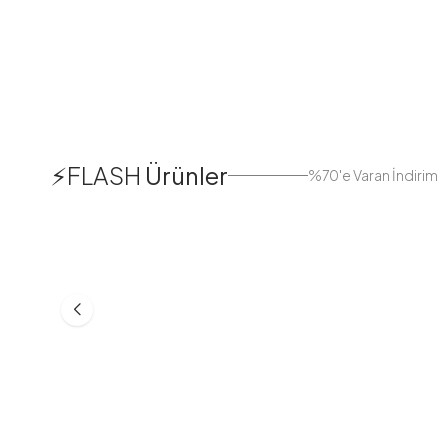
1
⚡FLASH
Ürünler
%70'e Varan İndirim
38
42
44
Boydan Düğmeli Kolu Lastikli
Düğmeli Salaş A
Elbise İndigo
Bej
ASM55618-R24
MD21332-R06
553,30
TL
399,98
TL
749,98
TL
499