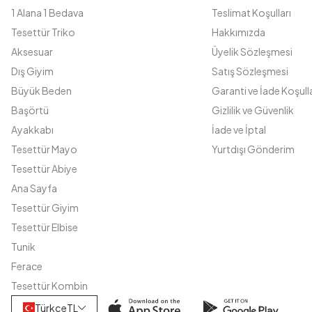
1 Alana 1 Bedava
Teslimat Koşulları
Tesettür Triko
Hakkımızda
Aksesuar
Üyelik Sözleşmesi
Dış Giyim
Satış Sözleşmesi
Büyük Beden
Garanti ve İade Koşulla
Başörtü
Gizlilik ve Güvenlik
Ayakkabı
İade ve İptal
Tesettür Mayo
Yurtdışı Gönderim
Tesettür Abiye
Ana Sayfa
Tesettür Giyim
Tesettür Elbise
Tunik
Ferace
Tesettür Kombin
Türkçe
TL