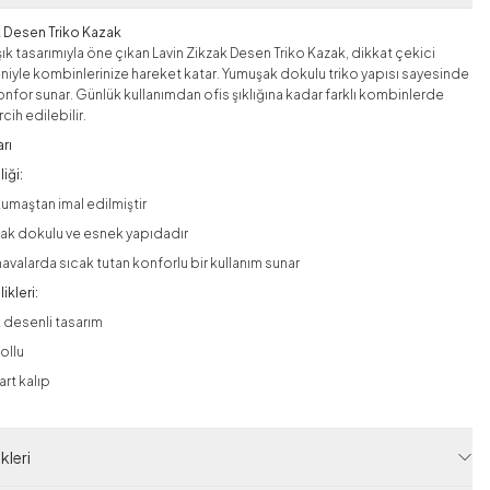
k Desen Triko Kazak
ık tasarımıyla öne çıkan Lavin Zikzak Desen Triko Kazak, dikkat çekici
niyle kombinlerinize hareket katar. Yumuşak dokulu triko yapısı sayesinde
nfor sunar. Günlük kullanımdan ofis şıklığına kadar farklı kombinlerde
rcih edilebilir.
rı
iği:
kumaştan imal edilmiştir
ak dokulu ve esnek yapıdadır
havalarda sıcak tutan konforlu bir kullanım sunar
ikleri:
 desenli tasarım
ollu
rt kalıp
:
Boyu: 72 cm
leri
art beden,
36–42 arası bedene uyumludur