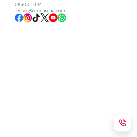
08508111144
iletisim@modasena.com
Instagram
TikTok
X
WhatsApp