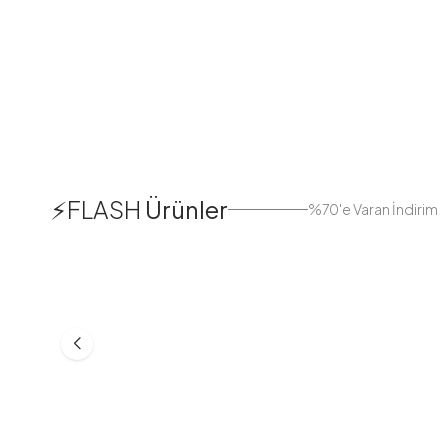
1
⚡FLASH
Ürünler
%70'e Varan İndirim
38
42
44
Boydan Düğmeli Kolu Lastikli
Düğmeli Salaş A
Elbise İndigo
Bej
ASM55618-R24
MD21332-R06
553,30
TL
399,98
TL
749,98
TL
499