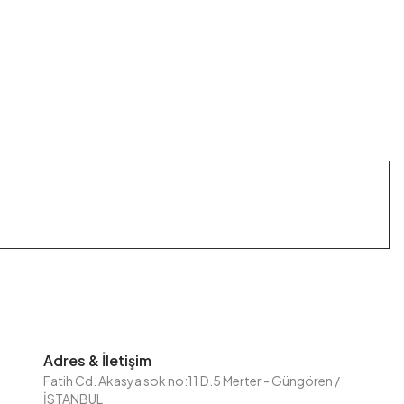
Adres & İletişim
Fatih Cd. Akasya sok no:11 D.5 Merter - Güngören /
İSTANBUL