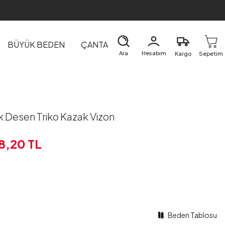
BÜYÜK BEDEN
ÇANTA
DIŞ GİYİM
EV&TEKSTİL
Ara
Hesabım
Kargo
Sepetim
k Desen Triko Kazak Vizon
8,20
TL
Beden Tablosu