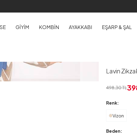
İSE
GİYİM
KOMBİN
AYAKKABI
EŞARP & ŞAL
Lavin Zikza
39
498,30
TL
Renk:
Vizon
Beden: