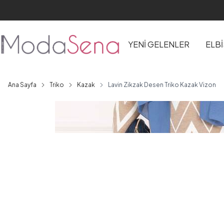
YENİ GELENLER
ELB
Ana Sayfa
Triko
Kazak
Lavin Zikzak Desen Triko Kazak Vizon