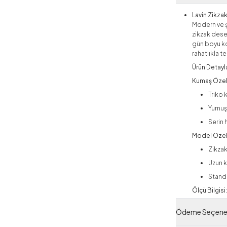
Lavin Zikza
Modern ve ş
zikzak dese
gün boyu ko
rahatlıkla te
Ürün Detayla
Kumaş Özell
Triko 
Yumuş
Serin 
Model Özell
Zikzak
Uzun k
Standa
Ölçü Bilgisi
Ürün 
Ödeme Seçenek
Stand