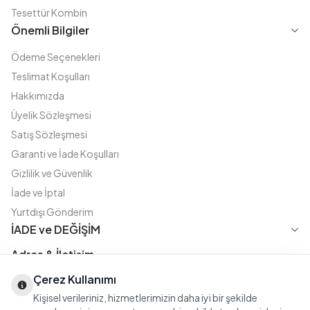
Tesettür Kombin
Önemli Bilgiler
Ödeme Seçenekleri
Teslimat Koşulları
Hakkımızda
Üyelik Sözleşmesi
Satış Sözleşmesi
Garanti ve İade Koşulları
Gizlilik ve Güvenlik
İade ve İptal
Yurtdışı Gönderim
İADE ve DEĞİŞİM
Adres & İletişim
Çerez Kullanımı
Instagram
TikTok
X
WhatsApp
Fatih Cd. Akasya sok no:11 D.5 Merter - Güngören / İSTANBUL
Kişisel verileriniz, hizmetlerimizin daha iyi bir şekilde
08508111144