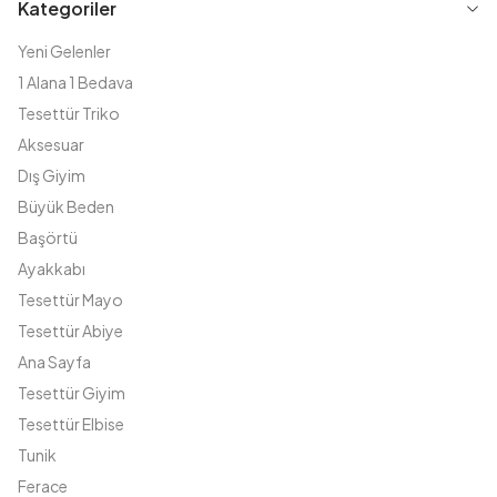
Kategoriler
Yeni Gelenler
1 Alana 1 Bedava
Tesettür Triko
Aksesuar
Dış Giyim
Büyük Beden
Başörtü
Ayakkabı
Tesettür Mayo
Tesettür Abiye
Ana Sayfa
Tesettür Giyim
Tesettür Elbise
Tunik
Ferace