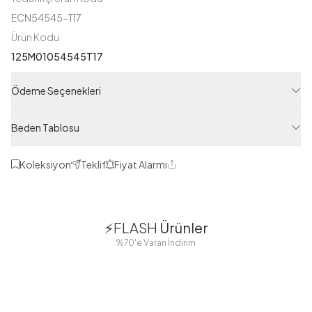
ECN54545-T17
Ürün Kodu
125M01054545T17
Ödeme Seçenekleri
Beden Tablosu
Koleksiyon
Teklif
Fiyat Alarmı
Paylaş
1
1
⚡FLASH
Ürünler
38
42
38
40
%70'e Varan İndirim
44
46
48
2 Yorum
Boydan
Düğmeli Salaş
Fisto Detaylı
Düğmeli Kolu
Aerobin
Kuşaklı