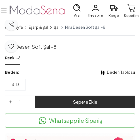
Ara
Hesabım
Kargo
Sepetim
Paylaş
Ana Sayfa
Eşarp & Şal
Şal
Hira Desen Soft Şal -8
Hira Desen Soft Şal -8
Favoriye Ekle
Renk:
-8
Beden:
Beden Tablosu
STD
Sepete Ekle
Whatsapp ile Sipariş