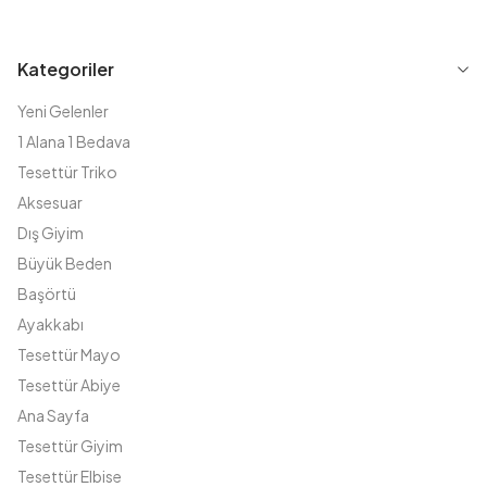
Kategoriler
Yeni Gelenler
1 Alana 1 Bedava
Tesettür Triko
Aksesuar
Dış Giyim
Büyük Beden
Başörtü
Ayakkabı
Tesettür Mayo
Tesettür Abiye
Ana Sayfa
Tesettür Giyim
Tesettür Elbise