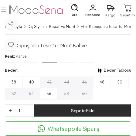
Ara
Hesabım
Kargo
Sepetim
Paylaş
Ana Sayfa
Dış Giyim
Kaban ve Mont
Eflin Kapüşonlu Tesettür Mont 
Eflin Kapüşonlu Tesettür Mont Kahve
Favoriye Ekle
Renk:
Kahve
Beden:
Beden Tablosu
38
40
42
44
46
48
50
52
54
56
58
60
Sepete Ekle
Whatsapp ile Sipariş