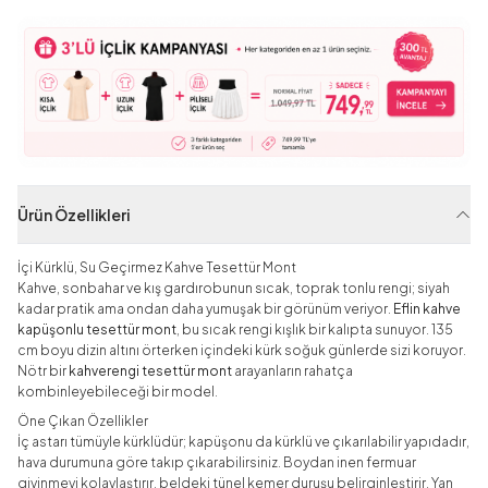
Ürün Özellikleri
İçi Kürklü, Su Geçirmez Kahve Tesettür Mont
Kahve, sonbahar ve kış gardırobunun sıcak, toprak tonlu rengi; siyah
kadar pratik ama ondan daha yumuşak bir görünüm veriyor.
Eflin kahve
kapüşonlu tesettür mont
, bu sıcak rengi kışlık bir kalıpta sunuyor. 135
cm boyu dizin altını örterken içindeki kürk soğuk günlerde sizi koruyor.
Nötr bir
kahverengi tesettür mont
arayanların rahatça
kombinleyebileceği bir model.
Öne Çıkan Özellikler
İç astarı tümüyle kürklüdür; kapüşonu da kürklü ve çıkarılabilir yapıdadır,
hava durumuna göre takıp çıkarabilirsiniz. Boydan inen fermuar
giyinmeyi kolaylaştırır, beldeki tünel kemer duruşu belirginleştirir. Yan