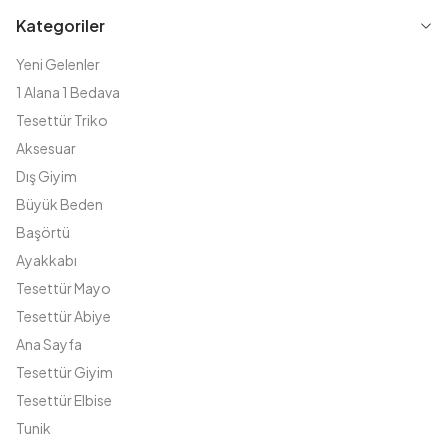
Kategoriler
Yeni Gelenler
1 Alana 1 Bedava
Tesettür Triko
Aksesuar
Dış Giyim
Büyük Beden
Başörtü
Ayakkabı
Tesettür Mayo
Tesettür Abiye
Ana Sayfa
Tesettür Giyim
Tesettür Elbise
Tunik