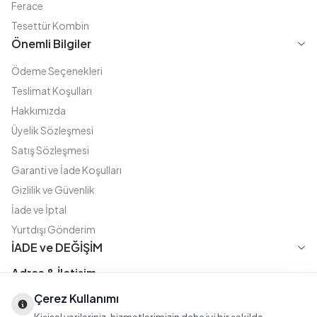
Ferace
Tesettür Kombin
Önemli Bilgiler
Ödeme Seçenekleri
Teslimat Koşulları
Hakkımızda
Üyelik Sözleşmesi
Satış Sözleşmesi
Garanti ve İade Koşulları
Gizlilik ve Güvenlik
İade ve İptal
Yurtdışı Gönderim
İADE ve DEĞİŞİM
Adres & İletişim
Çerez Kullanımı
Instagram
TikTok
X
WhatsApp
Fatih Cd. Akasya sok no:11 D.5 Merter - Güngören / İSTANBUL