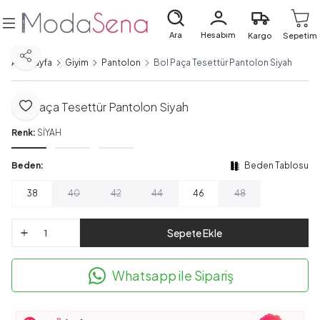
Ara
Hesabım
Kargo
Sepetim
Paylaş
Ana Sayfa
Giyim
Pantolon
Bol Paça Tesettür Pantolon Siyah
Bol Paça Tesettür Pantolon Siyah
Favoriye Ekle
Renk:
SİYAH
Beden:
Beden Tablosu
38
40
42
44
46
48
Sepete Ekle
Whatsapp ile Sipariş