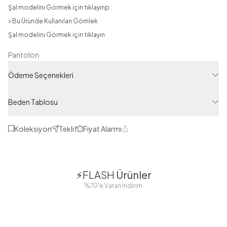
Şal modelini Görmek için tıklayın
p
>Bu Üründe Kullanılan Gömlek
Şal modelini Görmek için tıklayın
Pantolon
Ürün Filtreleri
Ödeme Seçenekleri
Tedarikçi Ürün Kodu
Beden Tablosu
E15456-R52
Ürün Kodu
Koleksiyon
Teklif
Fiyat Alarmı
122M00115456R52
Paylaş
1
1
⚡FLASH
Ürünler
38
42
38
40
%70'e Varan İndirim
44
46
48
2 Yorum
Boydan
Düğmeli Salaş
Fisto Detaylı
Düğmeli Kolu
Aerobin