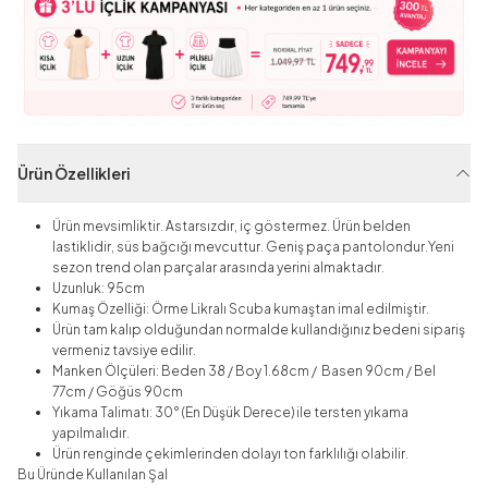
Ürün Özellikleri
Ürün mevsimliktir. Astarsızdır, iç göstermez. Ürün belden
lastiklidir, süs bağcığı mevcuttur. Geniş paça pantolondur.Yeni
sezon trend olan parçalar arasında yerini almaktadır.
Uzunluk: 95cm
Kumaş Özelliği: Örme Likralı Scuba kumaştan imal edilmiştir.
Ürün tam kalıp olduğundan normalde kullandığınız bedeni sipariş
vermeniz tavsiye edilir.
Manken Ölçüleri: Beden 38 / Boy 1.68cm / Basen 90cm / Bel
77cm / Göğüs 90cm
Yıkama Talimatı: 30° (En Düşük Derece) ile tersten yıkama
yapılmalıdır.
Ürün renginde çekimlerinden dolayı ton farklılığı olabilir.
Bu Üründe Kullanılan Şal