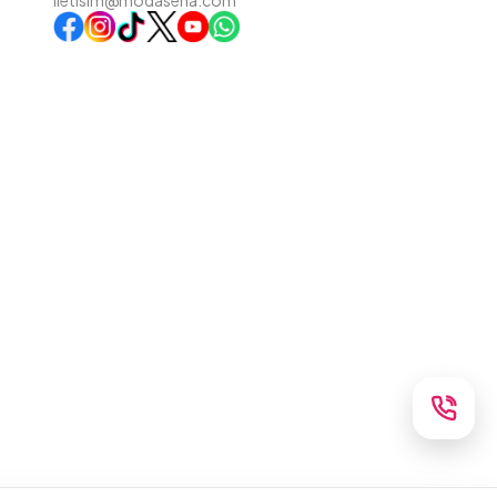
iletisim@modasena.com
Instagram
TikTok
X
WhatsApp