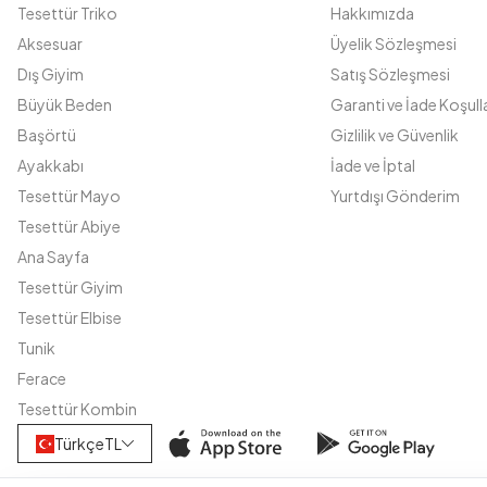
Tesettür Triko
Hakkımızda
Aksesuar
Üyelik Sözleşmesi
Dış Giyim
Satış Sözleşmesi
Büyük Beden
Garanti ve İade Koşulla
Başörtü
Gizlilik ve Güvenlik
Ayakkabı
İade ve İptal
Tesettür Mayo
Yurtdışı Gönderim
Tesettür Abiye
Ana Sayfa
Tesettür Giyim
Tesettür Elbise
Tunik
Ferace
Tesettür Kombin
Türkçe
TL