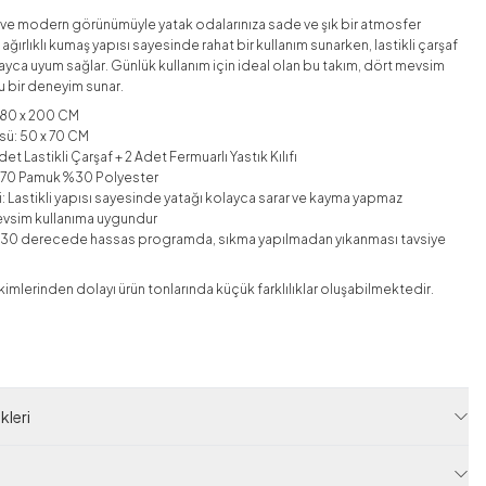
e modern görünümüyle yatak odalarınıza sade ve şık bir atmosfer
ağırlıklı kumaş yapısı sayesinde rahat bir kullanım sunarken, lastikli çarşaf
yca uyum sağlar. Günlük kullanım için ideal olan bu takım, dört mevsim
 bir deneyim sunar.
 180 x 200 CM
çüsü: 50 x 70 CM
Adet Lastikli Çarşaf + 2 Adet Fermuarlı Yastık Kılıfı
 %70 Pamuk %30 Polyester
ği: Lastikli yapısı sayesinde yatağı kolayca sarar ve kayma yapmaz
evsim kullanıma uygundur
ı: 30 derecede hassas programda, sıkma yapılmadan yıkanması tavsiye
mlerinden dolayı ürün tonlarında küçük farklılıklar oluşabilmektedir.
 Kodu
HBY14501-R06
leri
125M4114501R06