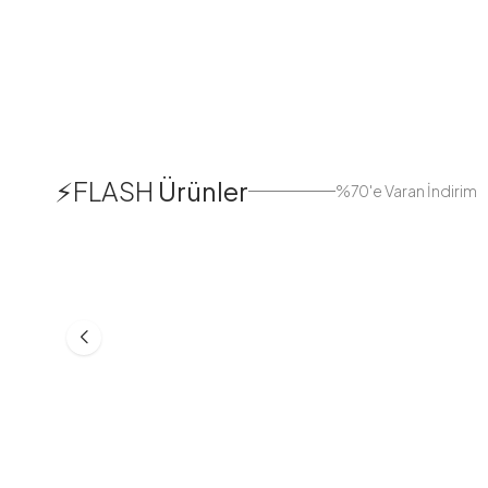
1
⚡FLASH
Ürünler
%70'e Varan İndirim
38
42
44
Boydan Düğmeli Kolu Lastikli
Düğmeli Salaş A
Elbise İndigo
Bej
ASM55618-R24
MD21332-R06
553,30
TL
399,98
TL
749,98
TL
499