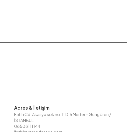
Adres & İletişim
Fatih Cd. Akasya sok no:11 D.5 Merter - Güngören /
İSTANBUL
08508111144