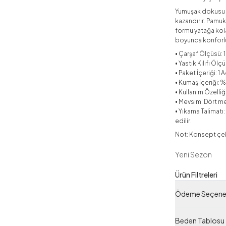
Yumuşak dokusu v
kazandırır. Pamuk 
formu yatağa kola
boyunca konforlu
• Çarşaf Ölçüsü:
• Yastık Kılıfı Öl
• Paket İçeriği: 1 
• Kumaş İçeriği:
• Kullanım Özelli
• Mevsim: Dört m
• Yıkama Talimat
edilir.
Not: Konsept çeki
Yeni Sezon
Ürün Filtreleri
Tedarikçi Ürün
Ödeme Seçenek
Ürün Kodu
Beden Tablosu