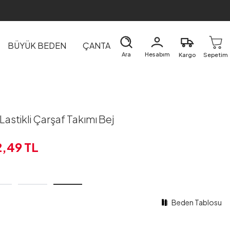
BÜYÜK BEDEN
ÇANTA
DIŞ GİYİM
EV&TEKSTİL
Ara
Hesabım
Kargo
Sepetim
Lastikli Çarşaf Takımı Bej
2,49
TL
Beden Tablosu