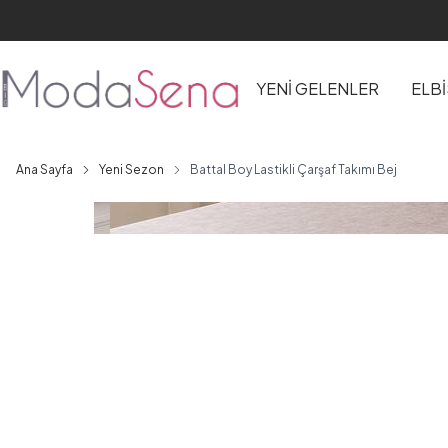
YENİ GELENLER
ELB
Ana Sayfa
Yeni Sezon
Battal Boy Lastikli Çarşaf Takımı Bej