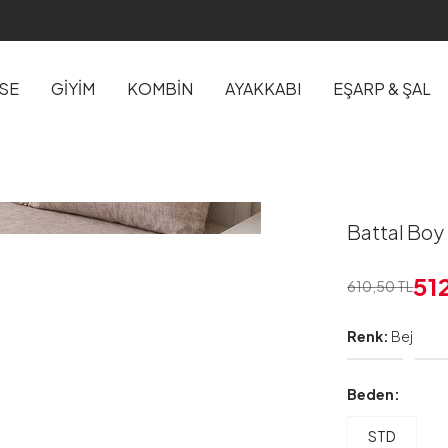
İSE
GİYİM
KOMBİN
AYAKKABI
EŞARP & ŞAL
Battal Boy 
51
610,50
TL
Renk:
Bej
Beden:
STD