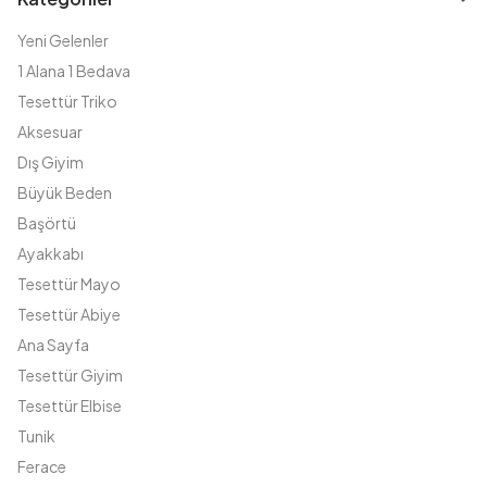
Yeni Gelenler
1 Alana 1 Bedava
Tesettür Triko
Aksesuar
Dış Giyim
Büyük Beden
Başörtü
Ayakkabı
Tesettür Mayo
Tesettür Abiye
Ana Sayfa
Tesettür Giyim
Tesettür Elbise
Tunik
Ferace