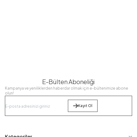
Haki
Serisi Pembe
Serisi Haki
ECN11501-H13
ECN12006-
ECN12006-
R44
R22
499,98
TL
399,98
TL
399,98
TL
299,99
TL
299,99
TL
299,99
TL
E-Bülten Aboneliği
Kampanya ve yeniliklerden haberdar olmak için e-bültenimize abone
olun!
Kayıt Ol
Kategoriler