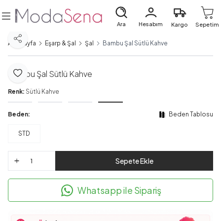
Ara
Hesabım
Kargo
Sepetim
Paylaş
Ana Sayfa
Eşarp & Şal
Şal
Bambu Şal Sütlü Kahve
Bambu Şal Sütlü Kahve
Favoriye Ekle
Renk:
Sütlü Kahve
Beden:
Beden Tablosu
STD
Sepete Ekle
Whatsapp ile Sipariş