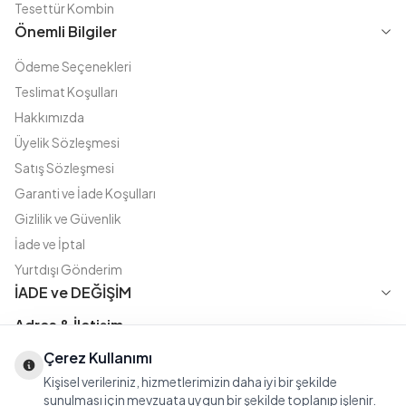
Tesettür Kombin
Önemli Bilgiler
Ödeme Seçenekleri
Teslimat Koşulları
Hakkımızda
Üyelik Sözleşmesi
Satış Sözleşmesi
Garanti ve İade Koşulları
Gizlilik ve Güvenlik
İade ve İptal
Yurtdışı Gönderim
İADE ve DEĞİŞİM
Adres & İletişim
Çerez Kullanımı
Instagram
TikTok
X
WhatsApp
Fatih Cd. Akasya sok no:11 D.5 Merter - Güngören / İSTANBUL
Kişisel verileriniz, hizmetlerimizin daha iyi bir şekilde
08508111144
sunulması için mevzuata uygun bir şekilde toplanıp işlenir.