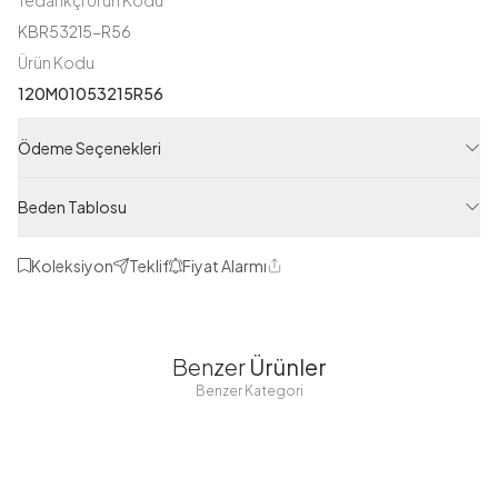
KBR53215-R56
Ürün Kodu
120M01053215R56
Ödeme Seçenekleri
Beden Tablosu
Koleksiyon
Teklif
Fiyat Alarmı
Paylaş
Benzer
Ürünler
Benzer Kategori
Puantiyeli Şal
Puantiye
Puantiye
Serisi Koyu
Desen Şal
Desen Şal