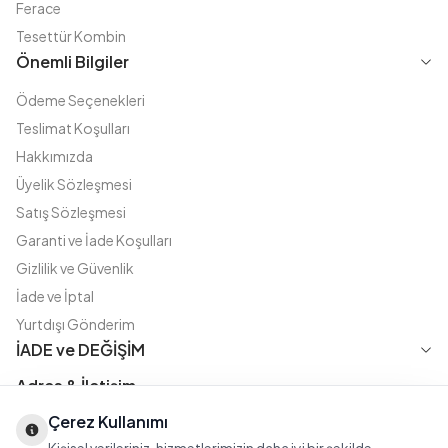
Ferace
Tesettür Kombin
Önemli Bilgiler
Ödeme Seçenekleri
Teslimat Koşulları
Hakkımızda
Üyelik Sözleşmesi
Satış Sözleşmesi
Garanti ve İade Koşulları
Gizlilik ve Güvenlik
İade ve İptal
Yurtdışı Gönderim
İADE ve DEĞİŞİM
Adres & İletişim
Çerez Kullanımı
Instagram
TikTok
X
WhatsApp
Fatih Cd. Akasya sok no:11 D.5 Merter - Güngören / İSTANBUL