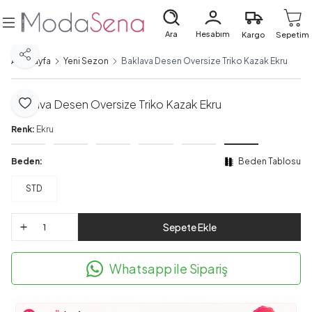
Ara
Hesabım
Kargo
Sepetim
Paylaş
Ana Sayfa
Yeni Sezon
Baklava Desen Oversize Triko Kazak Ekru
Baklava Desen Oversize Triko Kazak Ekru
Favoriye Ekle
Renk:
Ekru
Beden:
Beden Tablosu
STD
Sepete Ekle
Whatsapp ile Sipariş