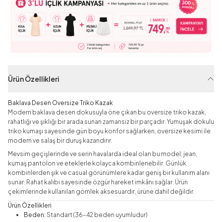
Ürün Özellikleri
Baklava Desen Oversize Triko Kazak
Modern baklava desen dokusuyla öne çıkan bu oversize triko kazak,
rahatlığı ve şıklığı bir arada sunan zamansız bir parçadır. Yumuşak dokulu
triko kumaşı sayesinde gün boyu konfor sağlarken, oversize kesimi ile
modern ve salaş bir duruş kazandırır.
Mevsim geçişlerinde ve serin havalarda ideal olan bu model; jean,
kumaş pantolon ve eteklerle kolayca kombinlenebilir. Günlük
kombinlerden şık ve casual görünümlere kadar geniş bir kullanım alanı
sunar. Rahat kalıbı sayesinde özgür hareket imkânı sağlar. Ürün
çekimlerinde kullanılan gömlek aksesuardır, ürüne dahil değildir.
Ürün Özellikleri
Beden:
Standart (36–42 beden uyumludur)