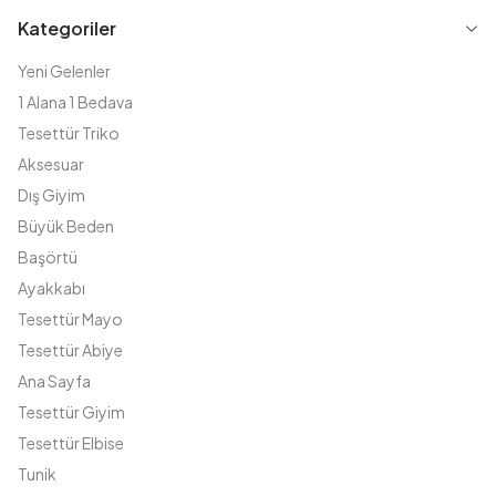
Kategoriler
Yeni Gelenler
1 Alana 1 Bedava
Tesettür Triko
Aksesuar
Dış Giyim
Büyük Beden
Başörtü
Ayakkabı
Tesettür Mayo
Tesettür Abiye
Ana Sayfa
Tesettür Giyim
Tesettür Elbise
Tunik