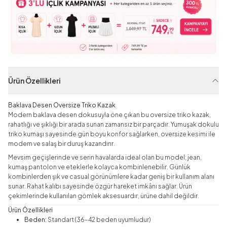
Ürün Özellikleri
Baklava Desen Oversize Triko Kazak
Modern baklava desen dokusuyla öne çıkan bu oversize triko kazak,
rahatlığı ve şıklığı bir arada sunan zamansız bir parçadır. Yumuşak dokulu
triko kumaşı sayesinde gün boyu konfor sağlarken, oversize kesimi ile
modern ve salaş bir duruş kazandırır.
Mevsim geçişlerinde ve serin havalarda ideal olan bu model; jean,
kumaş pantolon ve eteklerle kolayca kombinlenebilir. Günlük
kombinlerden şık ve casual görünümlere kadar geniş bir kullanım alanı
sunar. Rahat kalıbı sayesinde özgür hareket imkânı sağlar. Ürün
çekimlerinde kullanılan gömlek aksesuardır, ürüne dahil değildir.
Ürün Özellikleri
Beden:
Standart (36–42 beden uyumludur)