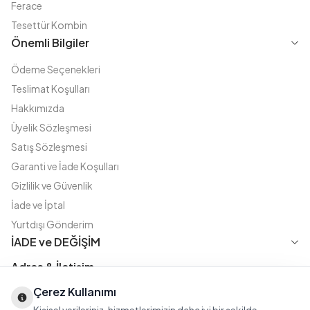
Ferace
Tesettür Kombin
Önemli Bilgiler
Ödeme Seçenekleri
Teslimat Koşulları
Hakkımızda
Üyelik Sözleşmesi
Satış Sözleşmesi
Garanti ve İade Koşulları
Gizlilik ve Güvenlik
İade ve İptal
Yurtdışı Gönderim
İADE ve DEĞİŞİM
Adres & İletişim
Çerez Kullanımı
Instagram
TikTok
X
WhatsApp
Fatih Cd. Akasya sok no:11 D.5 Merter - Güngören / İSTANBUL