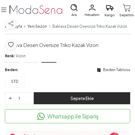
Ara
Hesabım
Kargo
Sepetim
Paylaş
Ana Sayfa
Yeni Sezon
Baklava Desen Oversize Triko Kazak Vizon
Baklava Desen Oversize Triko Kazak Vizon
Favoriye Ekle
Renk:
Vizon
Beden:
Beden Tablosu
STD
Sepete Ekle
Whatsapp ile Sipariş