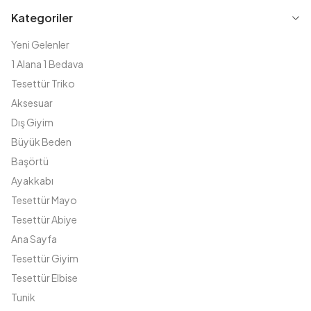
Kategoriler
Yeni Gelenler
1 Alana 1 Bedava
Tesettür Triko
Aksesuar
Dış Giyim
Büyük Beden
Başörtü
Ayakkabı
Tesettür Mayo
Tesettür Abiye
Ana Sayfa
Tesettür Giyim
Tesettür Elbise
Tunik