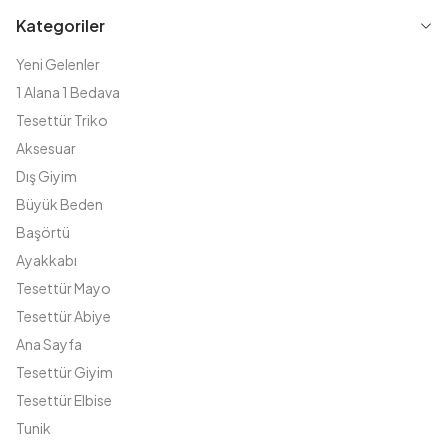
Kategoriler
Yeni Gelenler
1 Alana 1 Bedava
Tesettür Triko
Aksesuar
Dış Giyim
Büyük Beden
Başörtü
Ayakkabı
Tesettür Mayo
Tesettür Abiye
Ana Sayfa
Tesettür Giyim
Tesettür Elbise
Tunik