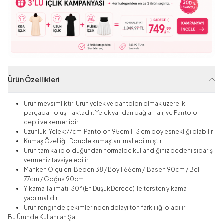
Ürün Özellikleri
Ürün mevsimliktir. Ürün yelek ve pantolon olmak üzere iki
parçadan oluşmaktadır. Yelek yandan bağlamalı, ve Pantolon
cepli ve kemerlidir.
Uzunluk: Yelek:77cm Pantolon:95cm 1-3 cm boy esnekliği olabilir
Kumaş Özelliği: Double kumaştan imal edilmiştir.
Ürün tam kalıp olduğundan normalde kullandığınız bedeni sipariş
vermeniz tavsiye edilir.
Manken Ölçüleri: Beden 38 / Boy 1.66cm / Basen 90cm / Bel
77cm / Göğüs 90cm
Yıkama Talimatı: 30° (En Düşük Derece) ile tersten yıkama
yapılmalıdır.
Ürün renginde çekimlerinden dolayı ton farklılığı olabilir.
Bu Üründe Kullanılan Şal