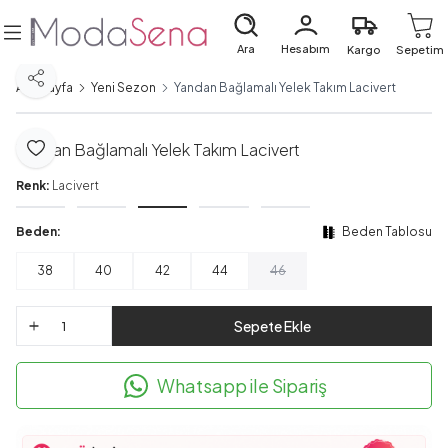
Ara
Hesabım
Kargo
Sepetim
Paylaş
Ana Sayfa
Yeni Sezon
Yandan Bağlamalı Yelek Takım Lacivert
Yandan Bağlamalı Yelek Takım Lacivert
Favoriye Ekle
Renk:
Lacivert
Beden:
Beden Tablosu
38
40
42
44
46
Sepete Ekle
Whatsapp ile Sipariş