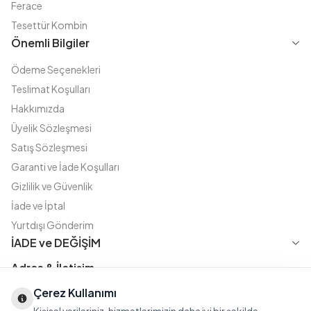
Ferace
Tesettür Kombin
Önemli Bilgiler
Ödeme Seçenekleri
Teslimat Koşulları
Hakkımızda
Üyelik Sözleşmesi
Satış Sözleşmesi
Garanti ve İade Koşulları
Gizlilik ve Güvenlik
İade ve İptal
Yurtdışı Gönderim
İADE ve DEĞİŞİM
Adres & İletişim
Çerez Kullanımı
Instagram
TikTok
X
WhatsApp
Fatih Cd. Akasya sok no:11 D.5 Merter - Güngören / İSTANBUL