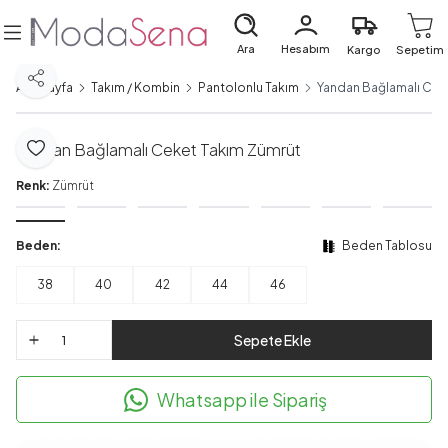
Ara
Hesabım
Kargo
Sepetim
Paylaş
Ana Sayfa
Takım / Kombin
Pantolonlu Takım
Yandan Bağlamalı Cek
Yandan Bağlamalı Ceket Takım Zümrüt
Favoriye Ekle
Renk:
Zümrüt
Beden:
Beden Tablosu
38
40
42
44
46
Sepete Ekle
Whatsapp ile Sipariş