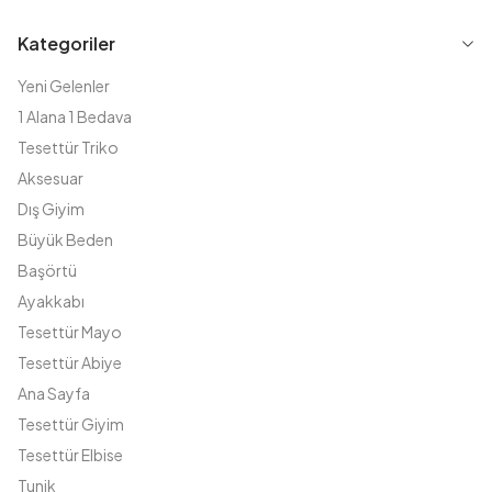
Kategoriler
Yeni Gelenler
1 Alana 1 Bedava
Tesettür Triko
Aksesuar
Dış Giyim
Büyük Beden
Başörtü
Ayakkabı
Tesettür Mayo
Tesettür Abiye
Ana Sayfa
Tesettür Giyim
Tesettür Elbise
Tunik