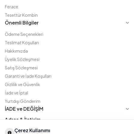
Ferace
Tesettür Kombin
Önemli Bilgiler
Ödeme Seçenekleri
Teslimat Koşulları
Hakkımızda
Üyelik Sözleşmesi
Satış Sözleşmesi
Garanti ve İade Koşulları
Gizlilik ve Güvenlik
İade ve İptal
Yurtdışı Gönderim
İADE ve DEĞİŞİM
Adres & İletişim
Çerez Kullanımı
Instagram
TikTok
X
WhatsApp