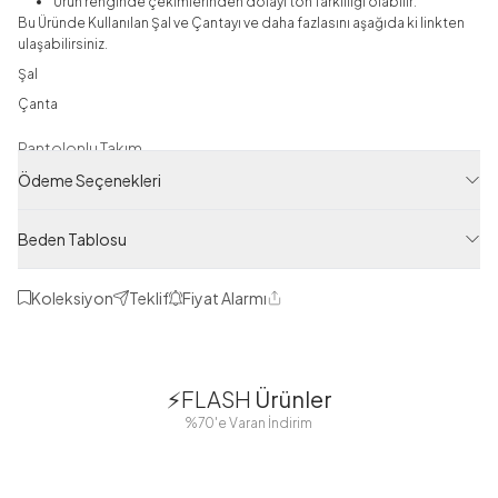
Ürün renginde çekimlerinden dolayı ton farklılığı olabilir.
Bu Üründe Kullanılan Şal ve Çantayı ve daha fazlasını aşağıda ki linkten
ulaşabilirsiniz.
Şal
Çanta
Pantolonlu Takım
Ödeme Seçenekleri
Ürün Filtreleri
Tedarikçi Ürün Kodu
Beden Tablosu
HP15423-R68
Ürün Kodu
Koleksiyon
Teklif
Fiyat Alarmı
Paylaş
120M00615423R68
1
1
⚡FLASH
Ürünler
38
42
38
40
%70'e Varan İndirim
44
46
48
2 Yorum
Boydan
Düğmeli Salaş