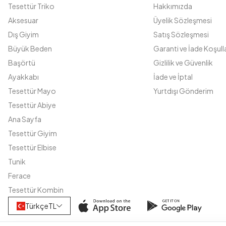
Tesettür Triko
Hakkımızda
Aksesuar
Üyelik Sözleşmesi
Dış Giyim
Satış Sözleşmesi
Büyük Beden
Garanti ve İade Koşulla
Başörtü
Gizlilik ve Güvenlik
Ayakkabı
İade ve İptal
Tesettür Mayo
Yurtdışı Gönderim
Tesettür Abiye
Ana Sayfa
Tesettür Giyim
Tesettür Elbise
Tunik
Ferace
Tesettür Kombin
Türkçe
TL