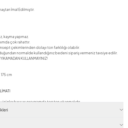
ştan İmal Edilmiştir.
.
ez, kayma yapmaz.
nımda çok rahattır.
sept çekimlerinden dolayı ton farklılığı olabilir.
duğundan normalde kullandığınız bedeni sipariş vermeniz tavsiye edilir.
 YIKAMADAN KULLANMAYINIZ!
 175 cm
LİMATI
klu ürünler hassas programda tersten yıkanmalıdır.
leri
zamanla dökülebilir.
 bozmamak için 30 C'yi aşmayınız.
ıkama talimatına uygun olarak yıkayınız.
 uygun deterjan kullanınız.