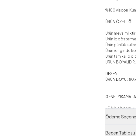
%100 viscon Kuma
ÜRÜN ÖZELLİĞİ
Ürün mevsimliktir
Ürün iç gösterm
Ürün günlük kulla
Ürün renginde kon
Ürün tam kalıp ol
ÜRÜN BOYALIDIR,
DESEN :
-
ÜRÜN BOYU :
80 x
GENEL YIKAMA TA
• El işi ve boncu
Ödeme Seçenek
• Baskili ürünler 
• Yıkamada ürünü
• Ürünü yıkarken y
Beden Tablosu
• Renkli ürünlerde