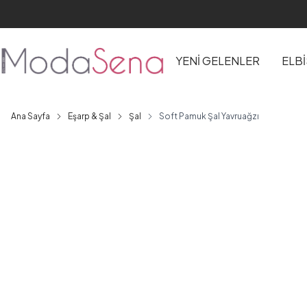
YENİ GELENLER
ELB
Ana Sayfa
Eşarp & Şal
Şal
Soft Pamuk Şal Yavruağzı