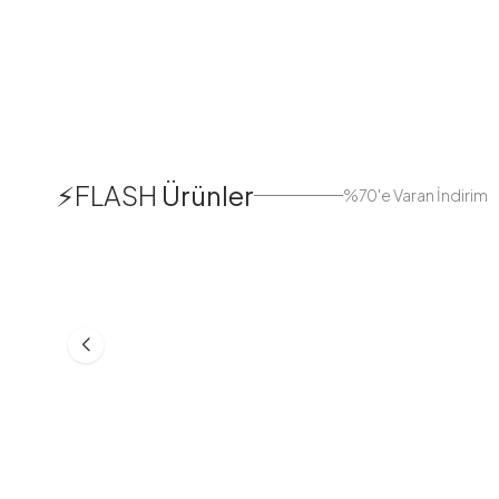
1
⚡FLASH
Ürünler
%70'e Varan İndirim
38
42
44
Boydan Düğmeli Kolu Lastikli
Düğmeli Salaş A
Elbise İndigo
Bej
ASM55618-R24
MD21332-R06
553,30
TL
399,98
TL
749,98
TL
499