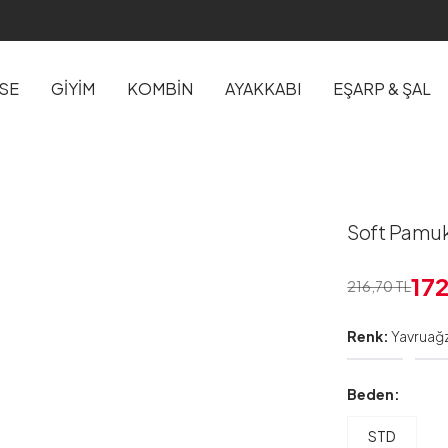
İSE
GİYİM
KOMBİN
AYAKKABI
EŞARP & ŞAL
Soft Pamuk
17
216,70
TL
Renk:
Yavruağz
Beden:
STD