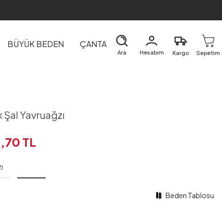
BÜYÜK BEDEN
ÇANTA
DIŞ GİYİM
EV&TEKSTİL
Ara
Hesabım
Kargo
Sepetim
 Şal Yavruağzı
2,70
TL
ı
Beden Tablosu