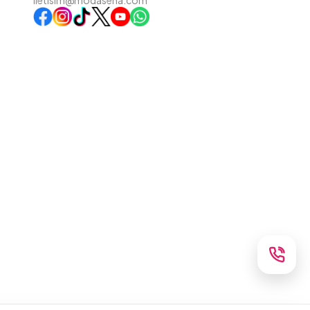
iletisim@modasena.com
Instagram
TikTok
X
WhatsApp