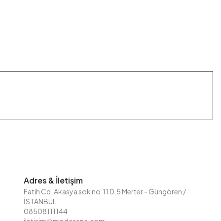
Adres & İletişim
Fatih Cd. Akasya sok no:11 D.5 Merter - Güngören /
İSTANBUL
08508111144