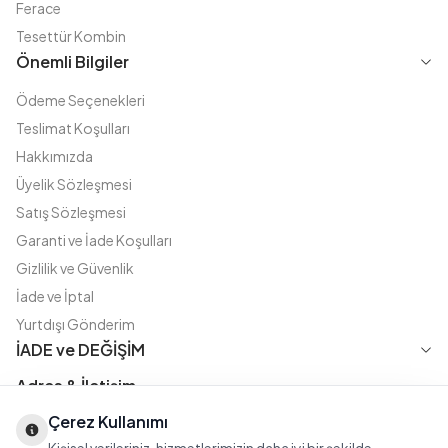
Ferace
Tesettür Kombin
Önemli Bilgiler
Ödeme Seçenekleri
Teslimat Koşulları
Hakkımızda
Üyelik Sözleşmesi
Satış Sözleşmesi
Garanti ve İade Koşulları
Gizlilik ve Güvenlik
İade ve İptal
Yurtdışı Gönderim
İADE ve DEĞİŞİM
Adres & İletişim
Çerez Kullanımı
Instagram
TikTok
X
WhatsApp
Fatih Cd. Akasya sok no:11 D.5 Merter - Güngören / İSTANBUL