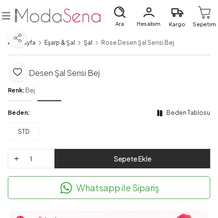
Ara
Hesabım
Kargo
Sepetim
Paylaş
Ana Sayfa
Eşarp & Şal
Şal
Rose Desen Şal Serisi Bej
Rose Desen Şal Serisi Bej
Favoriye Ekle
Renk:
Bej
Beden:
Beden Tablosu
STD
Sepete Ekle
Whatsapp ile Sipariş