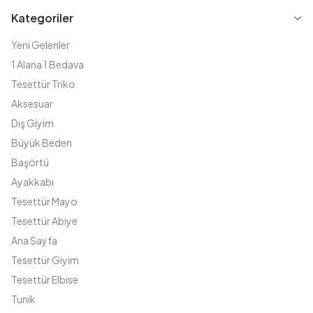
Kategoriler
Yeni Gelenler
1 Alana 1 Bedava
Tesettür Triko
Aksesuar
Dış Giyim
Büyük Beden
Başörtü
Ayakkabı
Tesettür Mayo
Tesettür Abiye
Ana Sayfa
Tesettür Giyim
Tesettür Elbise
Tunik