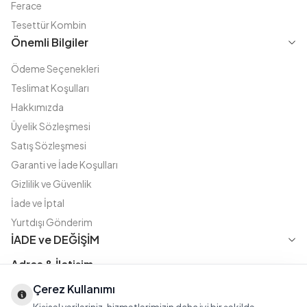
Ferace
Tesettür Kombin
Önemli Bilgiler
Ödeme Seçenekleri
Teslimat Koşulları
Hakkımızda
Üyelik Sözleşmesi
Satış Sözleşmesi
Garanti ve İade Koşulları
Gizlilik ve Güvenlik
İade ve İptal
Yurtdışı Gönderim
İADE ve DEĞİŞİM
Adres & İletişim
Çerez Kullanımı
Instagram
TikTok
X
WhatsApp
Fatih Cd. Akasya sok no:11 D.5 Merter - Güngören / İSTANBUL