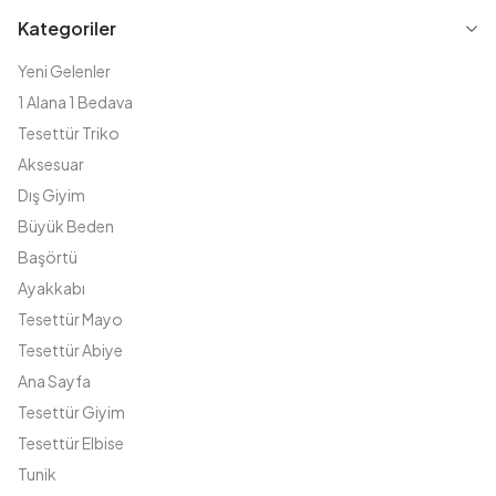
Kategoriler
Yeni Gelenler
1 Alana 1 Bedava
Tesettür Triko
Aksesuar
Dış Giyim
Büyük Beden
Başörtü
Ayakkabı
Tesettür Mayo
Tesettür Abiye
Ana Sayfa
Tesettür Giyim
Tesettür Elbise
Tunik