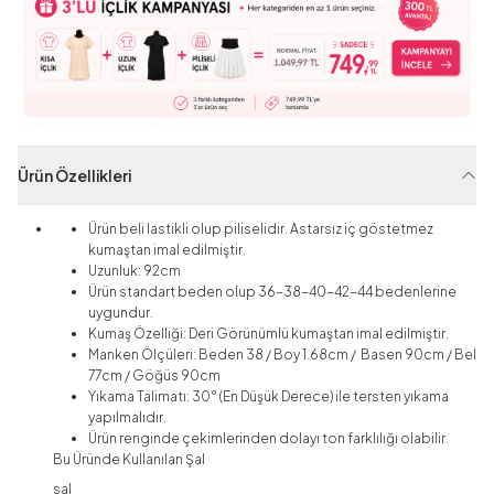
Ürün Özellikleri
Ürün beli lastikli olup piliselidir. Astarsız iç göstetmez
kumaştan imal edilmiştir.
Uzunluk: 92cm
Ürün standart beden olup 36-38-40-42-44 bedenlerine
uygundur.
Kumaş Özelliği: Deri Görünümlü
kumaştan imal edilmiştir.
Manken Ölçüleri: Beden 38 / Boy 1.68cm / Basen 90cm / Bel
77cm / Göğüs 90cm
Yıkama Talimatı: 30° (En Düşük Derece) ile tersten yıkama
yapılmalıdır.
Ürün renginde çekimlerinden dolayı ton farklılığı olabilir.
Bu Üründe Kullanılan Şal
sal