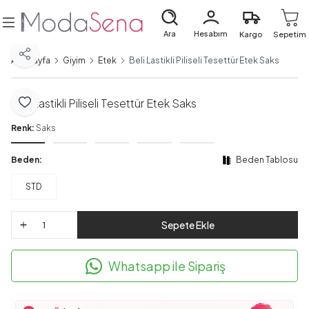
Ara
Hesabım
Kargo
Sepetim
Paylaş
Ana Sayfa
Giyim
Etek
Beli Lastikli Piliseli Tesettür Etek Saks
Beli Lastikli Piliseli Tesettür Etek Saks
Favoriye Ekle
Renk:
Saks
Beden:
Beden Tablosu
STD
Sepete Ekle
Whatsapp ile Sipariş